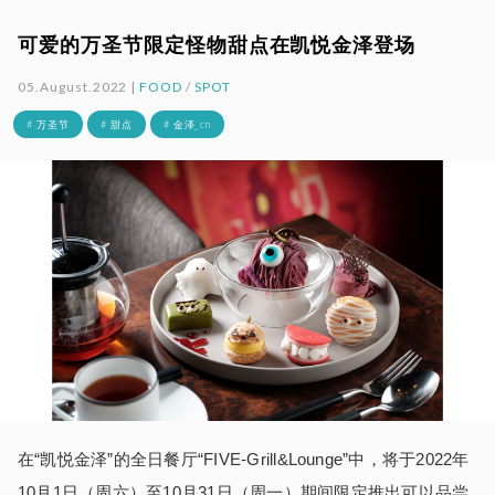
可爱的万圣节限定怪物甜点在凯悦金泽登场
05.August.2022 |
FOOD
/
SPOT
# 万圣节
# 甜点
# 金泽_cn
在“凯悦金泽”的全日餐厅“
FIVE-Grill&Lounge
”中，将于
2022
年
10
月
1
日（周六）至
10
月
31
日（周一）期间限定推出可以品尝