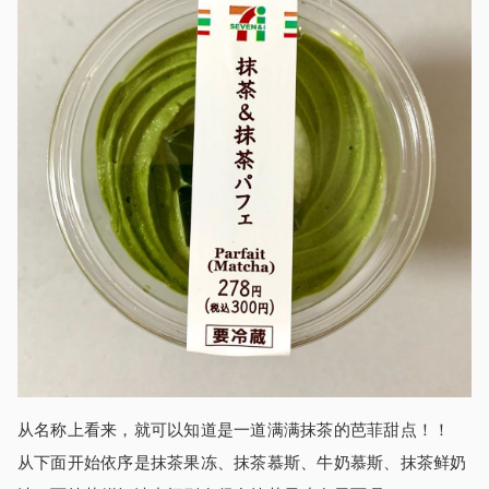
从名称上看来，就可以知道是一道满满抹茶的芭菲甜点！！
从下面开始依序是抹茶果冻、抹茶慕斯、牛奶慕斯、抹茶鲜奶