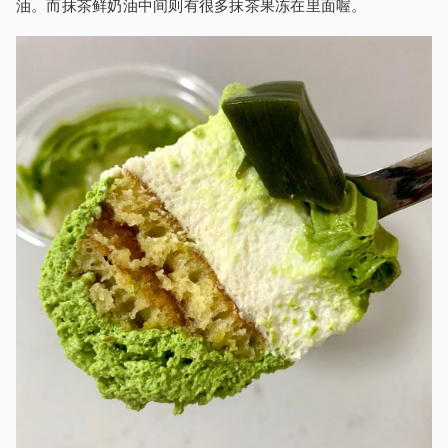
油。而抹茶鲜奶油中间则有很多抹茶果冻在里面喔。