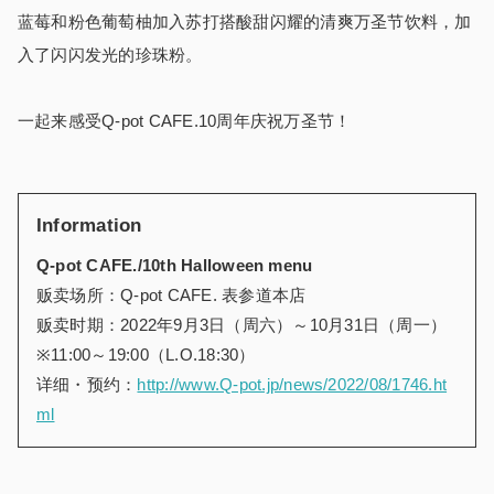
蓝莓和粉色葡萄柚加入苏打搭酸甜闪耀的清爽万圣节饮料，加
入了闪闪发光的珍珠粉。
一起来感受
Q-pot CAFE.10
周年庆祝万圣节！
Information
Q-pot CAFE./10th Halloween menu
贩卖场所：
Q-pot CAFE.
表参道本店
贩卖时期：
2022
年
9
月
3
日（周六）～
10
月
31
日（周一）
※
11:00
～
19:00
（
L.O.18:30
）
详细
・
预约：
http://www.Q-pot.jp/news/2022/08/1746.ht
ml