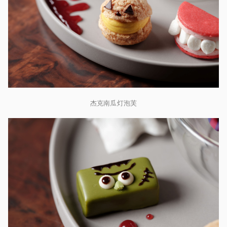
杰克南瓜灯泡芙