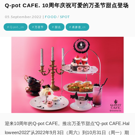
Q-pot CAFE. 10周年庆祝可爱的万圣节甜点登场
05.September.2022 |
FOOD
/
SPOT
# Q-pot._cn
# 万圣节
# 甜点
# 表参道_cn
迎来
10
周年的
Q-pot CAFE
。推出万圣节甜点“
Q-pot CAFE.Hal
loween2022
”从
2022
年
9
月
3
日（周六）到
10
月
31
日（周一）期