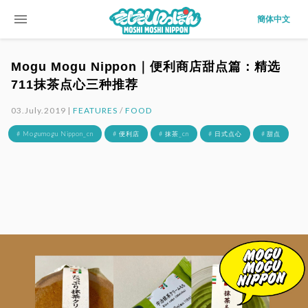
menu
簡体中文
Mogu Mogu Nippon｜便利商店甜点篇：精选
711抹茶点心三种推荐
03.July.2019 |
FEATURES
/
FOOD
# Mogumogu Nippon_cn
# 便利店
# 抹茶_cn
# 日式点心
# 甜点