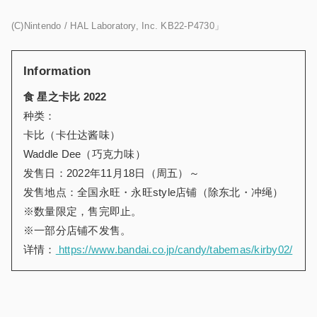
(C)Nintendo / HAL Laboratory, Inc. KB22-P4730」
Information
食 星之卡比 2022
种类：
卡比（卡仕达酱味）
Waddle Dee（巧克力味）
发售日：2022年11月18日（周五）～
发售地点：全国永旺
・
永旺style店铺（除东北
・
冲绳）
※数量限定，售完即止。
※一部分店铺不发售。
详情：
https://www.bandai.co.jp/candy/tabemas/kirby02/