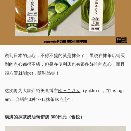
说到日本的点心，不得不提的就是抹茶了！虽说在抹茶店铺买
到的点心都很不错，但是在便利店也有很多好吃的点心，而且
很方便就能get，随时品尝！
这次将为大家介绍美食博主
ゆっこさん
（yukko），在Instagr
am上介绍的3种“7-11抹茶味点心”！
满满的抹茶奶油铜锣烧 300日元（含税）