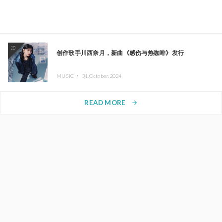
10
创作歌手川西奈月，新曲《感伤与热咖啡》发行
MUSIC ・
31.October.2024
READ MORE
arrow_forward