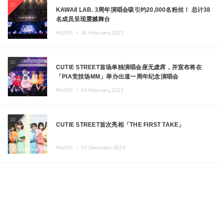
01
KAWAII LAB. 3周年演唱会吸引约20,000名粉丝！ 总计38
名成员呈现震撼舞台
MUSIC ・
26.February.2025
02
CUTIE STREET首场单独演唱会座无虚席，并宣布将在
「PIA竞技场MM」举办出道一周年纪念演唱会
MUSIC ・
04.February.2025
03
CUTIE STREET首次亮相「THE FIRST TAKE」
MUSIC ・
17.December.2024