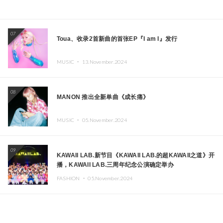
07
Toua、收录2首新曲的首张EP『I am I』发行
MUSIC ・
13.November.2024
08
MANON 推出全新单曲《成长痛》
MUSIC ・
05.November.2024
09
KAWAII LAB.新节目《KAWAII LAB.的超KAWAII之道》开
播，KAWAII LAB.三周年纪念公演确定举办
FASHION ・
05.November.2024