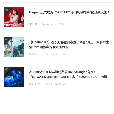
04
Nagomi正式成为“CASETiFY 假日礼物指南”的形象大使！
未分类 ・
26.November.2024
05
【Channel47】在长野县饭田市推出体验“真正日本乡村生
活”的外国游客专属旅游商品
FASHION ・
19.November.2024
06
ASOBISYSTEM与纽约夜店The Stranger合作！
「KAWAII MONSTER CAFE」和「SUSHIDELIC」的招
牌女孩们在纽约献上梦幻舞台
FASHION ・
15.November.2024