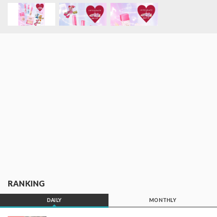
RANKING
DAILY
MONTHLY