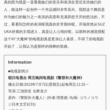
真的因为我是一直看着她们的音乐和表演在背后支持她们的
人，能这样一起创作一个作品感到非常高兴。我想这个舞蹈是
作为她们的魅力之一表演的高度和充满异想天开的想法的，不
过，看看到怎样的表演呢我真的非常期待呢。开场突然从SUZ
UKA舒展的主唱进入，真是让人心情好呢。以那样的感觉搭配
这个叫“大魔神”的电视剧真是更加让人雀跃，不得了的电视剧
开始了，让我认为是那样的很棒的歌曲。
Information
■电视剧简介
朝日电视台 周五晚间电视剧《警部补大魔神》
播出日期:2023年7月7日(星期五)起每周五11:15 ~
导演:三池崇史 仓桥龙介
原作:《警部补大魔人》(作者:理查德·乌/画: コウノコウ
ジ日本文艺社刊)