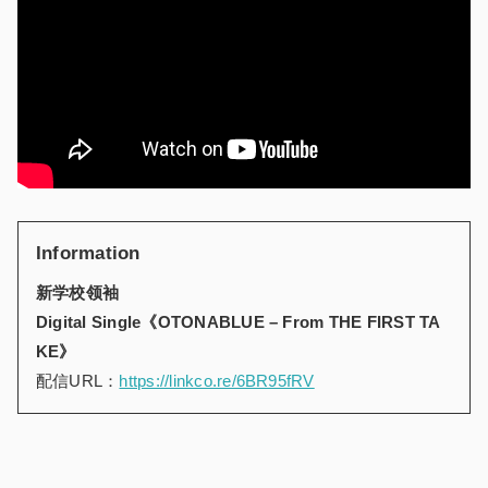
Information
新学校领袖
Digital Single《OTONABLUE – From THE FIRST TA
KE》
配信URL：
https://linkco.re/6BR95fRV