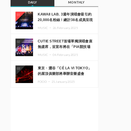
DAILY
MONTHLY
KAWAII LAB. 3週年演唱會吸引約
01
20,000名粉絲！總計38名成員呈現
震撼舞台
MUSIC ・
26.February.2025
CUTIE STREET首場單獨演唱會座
02
無虛席，並宣布將在「PIA競技場
MM」舉辦出道一週年紀念演唱會
MUSIC ・
04.February.2025
東京・澀谷「CÉ LA VI TOKYO」
03
的屋頂俱樂部將舉辦音樂盛會
「Sky‘s The Limit」!! GREEN
FOOD ・
21.January.2025
ASSASSIN DOLLAR、JOMMY、
Kza（FORCE OF NATURE）等日
本頂尖DJ及創作者齊聚一堂