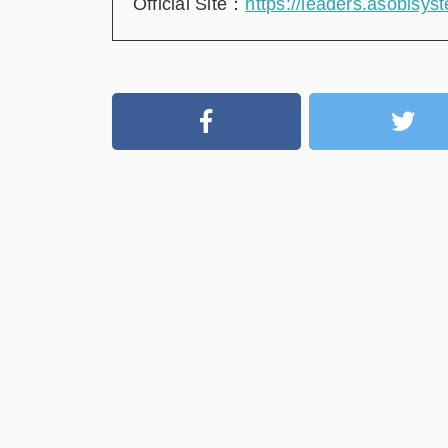
Official Site：
https://leaders.asobisy