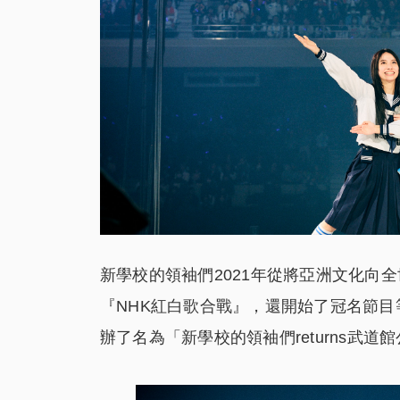
新學校的領袖們2021年從將亞洲文化向全世
『NHK紅白歌合戰』，還開始了冠名節目
辦了名為「新學校的領袖們returns武