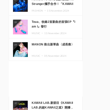
Stranger攜手合作！「KAWAII
MONSTER CAFE」與
FASHION ・
15.November.2024
「SUSHIDELIC」的招牌女孩們將
於紐約展現夢幻舞台
Toua、收錄2首新曲的首張EP『I
08
am I』發行
MUSIC ・
13.November.2024
MANON 推出新單曲〈成長痛〉
09
MUSIC ・
05.November.2024
KAWAII LAB.新節目《KAWAII
10
LAB.的超KAWAII之道》開播，