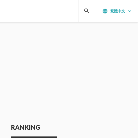
search
language
keyboard_arrow_down
繁體中文
RANKING