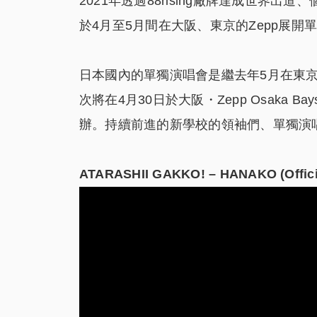
2021年透過88rising廠牌達成世界
於4月至5月間在大阪、東京的Zepp展開
日本國內的單獨演唱會是繼去年5月在東京・Ze
次將在4月30日於大阪・Zepp Osaka Bay
辦。持續前進的新學校的領袖們、單獨演
ATARASHII GAKKO! – HANAKO (Officia