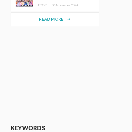
KAWAII LAB.三週年紀念公演也確
FOOD ・
05.November.2024
定舉辦
READ MORE
arrow_forward
KEYWORDS