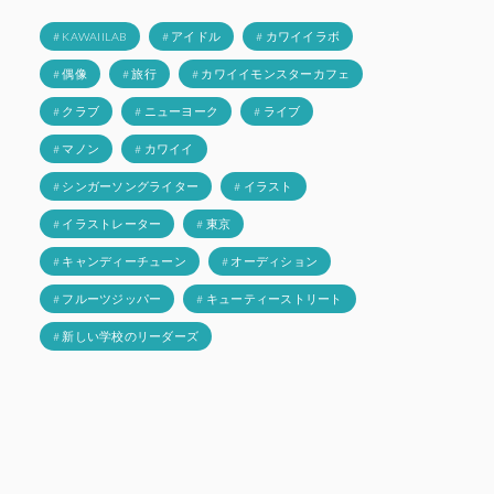
# KAWAIILAB
# アイドル
# カワイイラボ
# 偶像
# 旅行
# カワイイモンスターカフェ
# クラブ
# ニューヨーク
# ライブ
# マノン
# カワイイ
# シンガーソングライター
# イラスト
# イラストレーター
# 東京
# キャンディーチューン
# オーディション
# フルーツジッパー
# キューティーストリート
# 新しい学校のリーダーズ