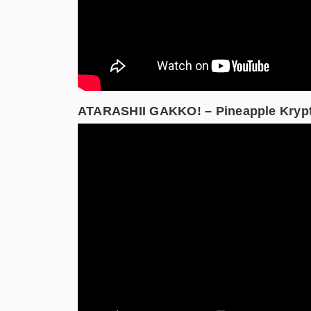
ATARASHII GAKKO! – Pineapple Krypton