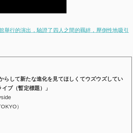
館舉行的演出，驗證了四人之間的羈絆，壓倒性地吸引
からして新たな進化を見てほしくてウズウズしてい
ライブ（暫定標題）」
side
（TOKYO）