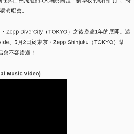
出道、個性與自由滿溢的4人唱跳團體「新學校的領袖們」、將
單獨演唱會。
pp DiverCity（TOKYO）之後睽違1年的展開。這
side、5月2日於東京・Zepp Shinjuku（TOKYO）舉
唱會不容錯過！
l Music Video)