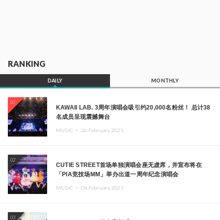
RANKING
DAILY
MONTHLY
01
KAWAII LAB. 3周年演唱会吸引约20,000名粉丝！ 总计38
名成员呈现震撼舞台
MUSIC ・
26.February.2025
02
CUTIE STREET首场单独演唱会座无虚席，并宣布将在
「PIA竞技场MM」举办出道一周年纪念演唱会
MUSIC ・
04.February.2025
03