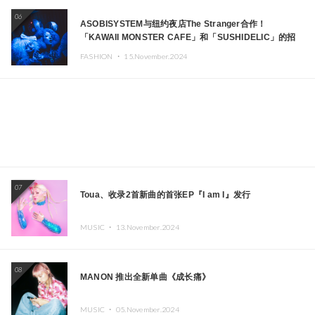
06
ASOBISYSTEM与纽约夜店The Stranger合作！
「KAWAII MONSTER CAFE」和「SUSHIDELIC」的招
牌女孩们在纽约献上梦幻舞台
FASHION ・
15.November.2024
07
Toua、收录2首新曲的首张EP『I am I』发行
MUSIC ・
13.November.2024
08
MANON 推出全新单曲《成长痛》
MUSIC ・
05.November.2024