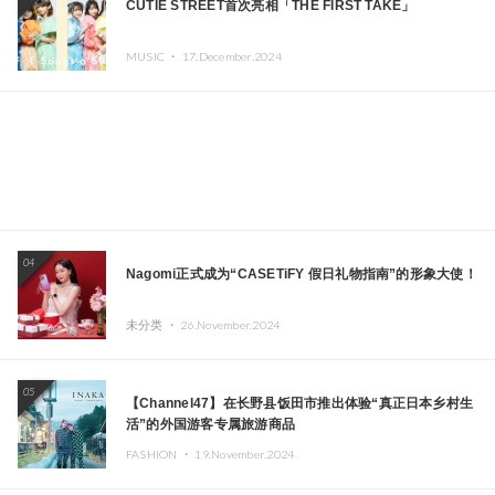
CUTIE STREET首次亮相「THE FIRST TAKE」
MUSIC ・
17.December.2024
04
Nagomi正式成为“CASETiFY 假日礼物指南”的形象大使！
未分类 ・
26.November.2024
05
【Channel47】在长野县饭田市推出体验“真正日本乡村生
活”的外国游客专属旅游商品
FASHION ・
19.November.2024