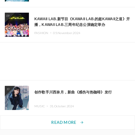
09
KAWAII LAB.新节目《KAWAII LAB.的超KAWAII之道》开
播，KAWAII LAB.三周年纪念公演确定举办
FASHION ・
05.November.2024
10
创作歌手川西奈月，新曲《感伤与热咖啡》发行
MUSIC ・
31.October.2024
READ MORE
arrow_forward