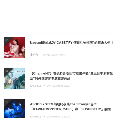
04
Nagomi正式成为“CASETiFY 假日礼物指南”的形象大使！
未分类 ・
26.November.2024
05
【Channel47】在长野县饭田市推出体验“真正日本乡村生
活”的外国游客专属旅游商品
FASHION ・
19.November.2024
06
ASOBISYSTEM与纽约夜店The Stranger合作！
「KAWAII MONSTER CAFE」和「SUSHIDELIC」的招
牌女孩们在纽约献上梦幻舞台
FASHION ・
15.November.2024