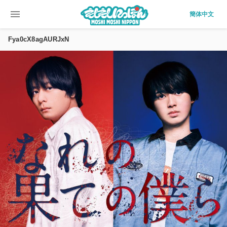
menu
簡体中文
Fya0cX8agAURJxN