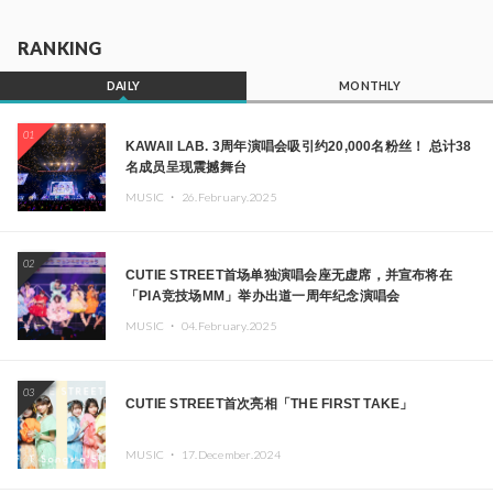
RANKING
DAILY
MONTHLY
01
KAWAII LAB. 3周年演唱会吸引约20,000名粉丝！ 总计38
名成员呈现震撼舞台
MUSIC ・
26.February.2025
02
CUTIE STREET首场单独演唱会座无虚席，并宣布将在
「PIA竞技场MM」举办出道一周年纪念演唱会
MUSIC ・
04.February.2025
03
CUTIE STREET首次亮相「THE FIRST TAKE」
MUSIC ・
17.December.2024