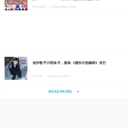
FASHION ・
05.November.2024
10
创作歌手川西奈月，新曲《感伤与热咖啡》发行
MUSIC ・
31.October.2024
READ MORE
arrow_forward