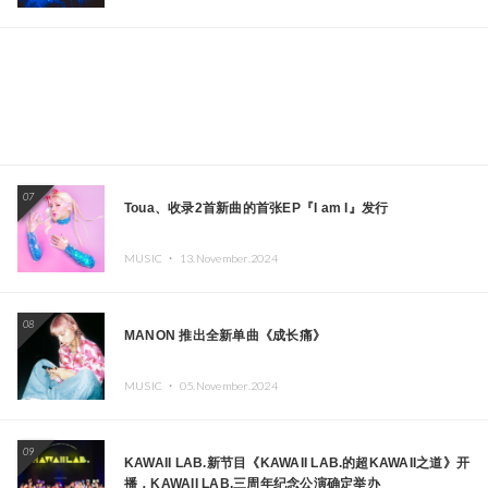
07
Toua、收录2首新曲的首张EP『I am I』发行
MUSIC ・
13.November.2024
08
MANON 推出全新单曲《成长痛》
MUSIC ・
05.November.2024
09
KAWAII LAB.新节目《KAWAII LAB.的超KAWAII之道》开
播，KAWAII LAB.三周年纪念公演确定举办