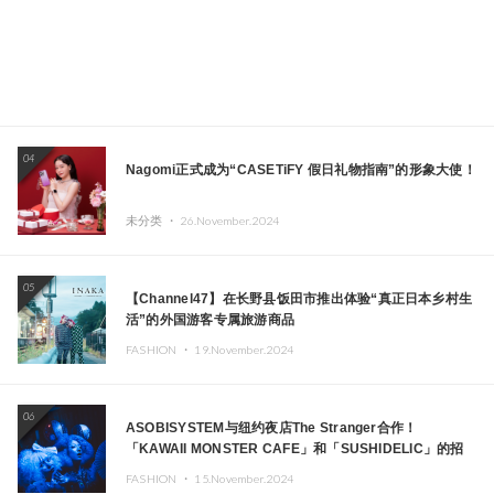
04
Nagomi正式成为“CASETiFY 假日礼物指南”的形象大使！
未分类 ・
26.November.2024
05
【Channel47】在长野县饭田市推出体验“真正日本乡村生
活”的外国游客专属旅游商品
FASHION ・
19.November.2024
06
ASOBISYSTEM与纽约夜店The Stranger合作！
「KAWAII MONSTER CAFE」和「SUSHIDELIC」的招
牌女孩们在纽约献上梦幻舞台
FASHION ・
15.November.2024