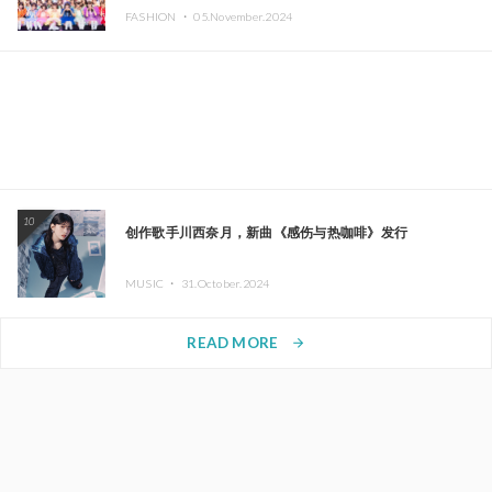
FASHION ・
05.November.2024
10
创作歌手川西奈月，新曲《感伤与热咖啡》发行
MUSIC ・
31.October.2024
READ MORE
arrow_forward