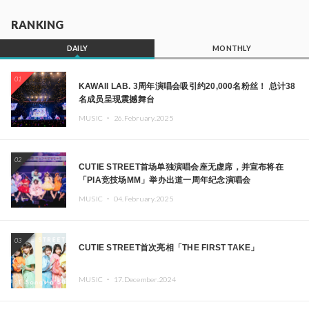
RANKING
DAILY
MONTHLY
01
KAWAII LAB. 3周年演唱会吸引约20,000名粉丝！ 总计38
名成员呈现震撼舞台
MUSIC ・
26.February.2025
02
CUTIE STREET首场单独演唱会座无虚席，并宣布将在
「PIA竞技场MM」举办出道一周年纪念演唱会
MUSIC ・
04.February.2025
03
CUTIE STREET首次亮相「THE FIRST TAKE」
MUSIC ・
17.December.2024