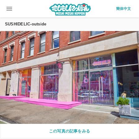
menu
簡体中文
SUSHIDELIC-outside
この写真の記事をみる