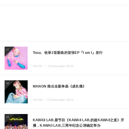
07
Toua、收录2首新曲的首张EP『I am I』发行
MUSIC ・
13.November.2024
08
MANON 推出全新单曲《成长痛》
MUSIC ・
05.November.2024
09
KAWAII LAB.新节目《KAWAII LAB.的超KAWAII之道》开
播，KAWAII LAB.三周年纪念公演确定举办