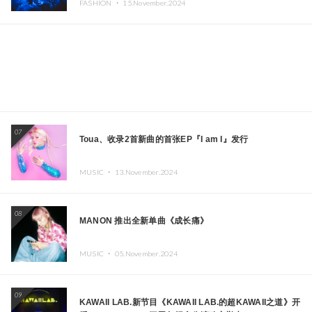
FASHION ・
15.November.2024
07
Toua、收录2首新曲的首张EP『I am I』发行
MUSIC ・
13.November.2024
08
MANON 推出全新单曲《成长痛》
MUSIC ・
05.November.2024
09
KAWAII LAB.新节目《KAWAII LAB.的超KAWAII之道》开