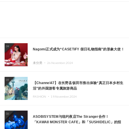
04
Nagomi正式成为“CASETiFY 假日礼物指南”的形象大使！
未分类 ・
26.November.2024
05
【Channel47】在长野县饭田市推出体验“真正日本乡村生
活”的外国游客专属旅游商品
FASHION ・
19.November.2024
06
ASOBISYSTEM与纽约夜店The Stranger合作！
「KAWAII MONSTER CAFE」和「SUSHIDELIC」的招
牌女孩们在纽约献上梦幻舞台