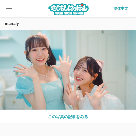
menu
簡体中文
manafy
この写真の記事をみる