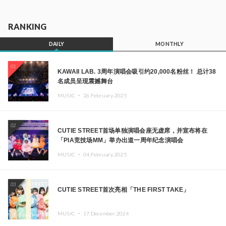
RANKING
DAILY
MONTHLY
01
KAWAII LAB. 3周年演唱会吸引约20,000名粉丝！ 总计38
名成员呈现震撼舞台
MUSIC ・
26.February.2025
02
CUTIE STREET首场单独演唱会座无虚席，并宣布将在
「PIA竞技场MM」举办出道一周年纪念演唱会
MUSIC ・
04.February.2025
03
CUTIE STREET首次亮相「THE FIRST TAKE」
MUSIC ・
17.December.2024