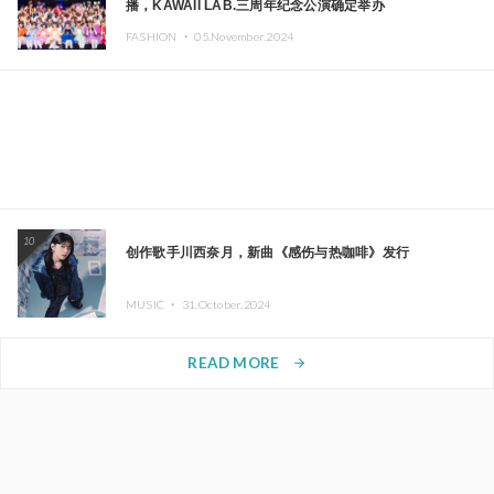
播，KAWAII LAB.三周年纪念公演确定举办
FASHION ・
05.November.2024
10
创作歌手川西奈月，新曲《感伤与热咖啡》发行
MUSIC ・
31.October.2024
READ MORE
arrow_forward