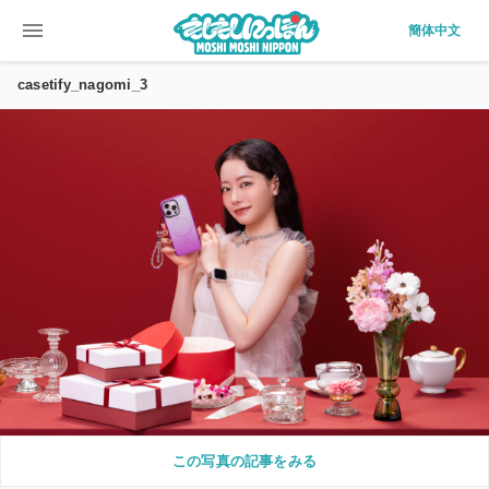
menu
簡体中文
casetify_nagomi_3
この写真の記事をみる