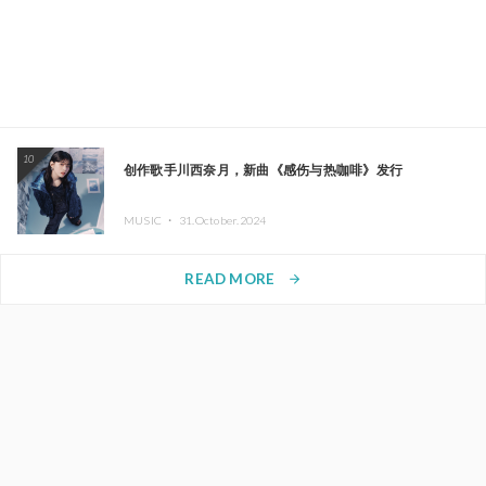
10
创作歌手川西奈月，新曲《感伤与热咖啡》发行
MUSIC ・
31.October.2024
READ MORE
arrow_forward