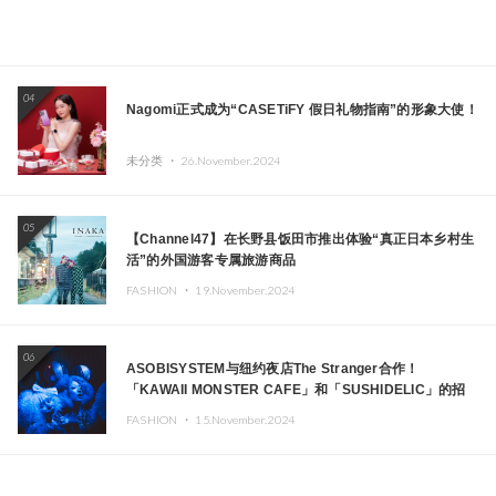
04
Nagomi正式成为“CASETiFY 假日礼物指南”的形象大使！
未分类 ・
26.November.2024
05
【Channel47】在长野县饭田市推出体验“真正日本乡村生
活”的外国游客专属旅游商品
FASHION ・
19.November.2024
06
ASOBISYSTEM与纽约夜店The Stranger合作！
「KAWAII MONSTER CAFE」和「SUSHIDELIC」的招
牌女孩们在纽约献上梦幻舞台
FASHION ・
15.November.2024