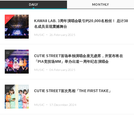
DAILY
MONTHLY
01
KAWAII LAB. 3周年演唱会吸引约20,000名粉丝！ 总计38
名成员呈现震撼舞台
MUSIC ・
26.February.2025
02
CUTIE STREET首场单独演唱会座无虚席，并宣布将在
「PIA竞技场MM」举办出道一周年纪念演唱会
MUSIC ・
04.February.2025
03
CUTIE STREET首次亮相「THE FIRST TAKE」
MUSIC ・
17.December.2024