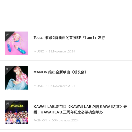
07
Toua、收录2首新曲的首张EP『I am I』发行
MUSIC ・
13.November.2024
08
MANON 推出全新单曲《成长痛》
MUSIC ・
05.November.2024
09
KAWAII LAB.新节目《KAWAII LAB.的超KAWAII之道》开
播，KAWAII LAB.三周年纪念公演确定举办
FASHION ・
05.November.2024