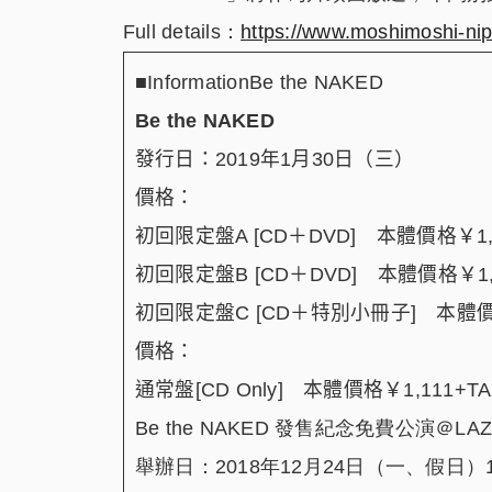
Full details：
https://www.moshimoshi-nip
■InformationBe the NAKED
Be the NAKED
發行日：
2019
年
1
月
30
日（三）
價格：
初回限定盤
A [CD
＋
DVD]
本體價格￥
1
初回限定盤
B [CD
＋
DVD]
本體價格￥
1
初回限定盤
C [CD
＋特別小冊子
]
本體
價格：
通常盤
[CD Only]
本體價格￥
1,111+T
Be the NAKED
發售紀念免費公演＠
LA
舉辦日：
2018
年
12
月
24
日（一、假日）