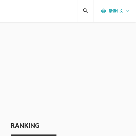
search
language
keyboard_arrow_down
繁體中文
RANKING