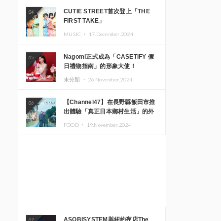
CUTIE STREET首次登上「THE
04
FIRST TAKE」
MUSIC ・
17.December.2024
Nagomi正式成為「CASETiFY 假
05
日禮物指南」的形象大使！
未分類 ・
26.November.2024
【Channel47】在長野縣飯田市推
06
出體驗「真正日本鄉村生活」的外
國遊客專屬旅遊商品
FOOD ・
19.November.2024
ASOBISYSTEM與紐約夜店The
07