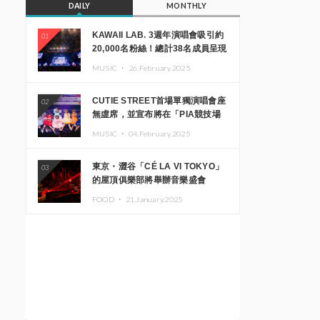
DAILY
MONTHLY
KAWAII LAB. 3週年演唱會吸引約
01
20,000名粉絲！總計38名成員呈現
震撼舞台
MUSIC ・
26.February.2025
CUTIE STREET首場單獨演唱會座
02
無虛席，並宣布將在「PIA競技場
MM」舉辦出道一週年紀念演唱會
MUSIC ・
04.February.2025
東京・澀谷「CÉ LA VI TOKYO」
03
的屋頂俱樂部將舉辦音樂盛會
「Sky‘s The Limit」!! GREEN
FOOD ・
21.January.2025
ASSASSIN DOLLAR、JOMMY、
Kza（FORCE OF NATURE）等日
本頂尖DJ及創作者齊聚一堂