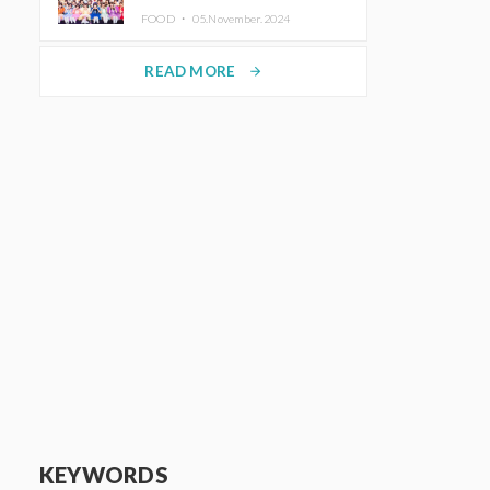
KAWAII LAB.三週年紀念公演也確
FOOD ・
05.November.2024
定舉辦
READ MORE
arrow_forward
KEYWORDS