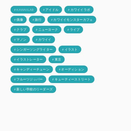
# KAWAIILAB
# アイドル
# カワイイラボ
# 偶像
# 旅行
# カワイイモンスターカフェ
# クラブ
# ニューヨーク
# ライブ
# マノン
# カワイイ
# シンガーソングライター
# イラスト
# イラストレーター
# 東京
# キャンディーチューン
# オーディション
# フルーツジッパー
# キューティーストリート
# 新しい学校のリーダーズ