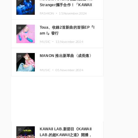
Stranger攜手合作！「KAWAII
MONSTER CAFE」與
FASHION ・
15.November.2024
「SUSHIDELIC」的招牌女孩們將
於紐約展現夢幻舞台
Toua、收錄2首新曲的首張EP『I
08
am I』發行
MUSIC ・
13.November.2024
MANON 推出新單曲〈成長痛〉
09
MUSIC ・
05.November.2024
KAWAII LAB.新節目《KAWAII
10
LAB.的超KAWAII之道》開播，