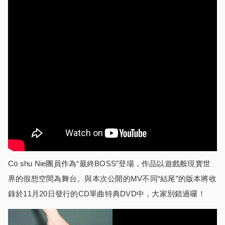
Cö shu Nie團員作為“最終BOSS”登場，作品以遊戲般現實世
界的假想空間為舞台。與本次公開的MV不同“結尾”的版本將收
錄於11月20日發行的CD單曲特典DVD中，大家別錯過囉！