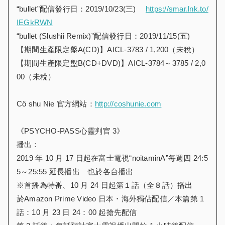
“bullet”配信發行日：2019/10/23(三)
https://smar.lnk.to/
IEGkRWN
“bullet (Slushii Remix)”配信發行日：2019/11/15(五)
【期間生產限定盤A(CD)】AICL-3783 / 1,200（未稅）
【期間生產限定盤B(CD+DVD)】AICL-3784～3785 / 2,0
00（未稅）
Cö shu Nie 官方網站：
http://coshunie.com
《PSYCHO-PASS心靈判官 3》
播出：
2019 年 10 月 17 日起在富士電視“noitaminA”每週四 24:5
5～25:55 延長播出 也於各台播出
※首播為特番、10 月 24 日起第１話（全８話）播出
於Amazon Prime Video 日本・海外獨佔配信／本篇第 1
話：10 月 23 日 24：00 起搶先配信