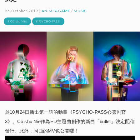
25.October.2019 |
ANIME&GAME
/
MUSIC
# Cö shu Nie
# PSYCHO-PASS_
於10月24日播出第一話的動畫《PSYCHO-PASS心靈判官
3》。Cö shu Nie作為ED主題曲創作的新曲「bullet」決定配信
發行。此外，同曲的MV也公開囉！