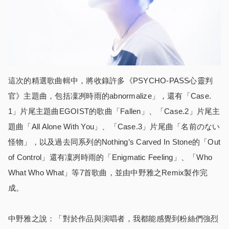
這次的精選歌曲輯中，將收錄許多《PSYCHO-PASS心靈判
官》主題曲，包括凜冽時雨的abnormalize」，還有「Case.
1」片尾主題曲EGOIST的歌曲「Fallen」、「Case.2」片尾主
題曲「All Alone With You」、「Case.3」片尾曲「名前のない
怪物」，以及過去同系列的Nothing’s Carved In Stone的「Out
of Control」還有凜冽時雨的「Enigmatic Feeling」、「Who
What Who What」等7首歌曲，並由中野雅之Remix製作完
成。
中野雅之說：「對於作品與演唱者，我都能感覺到粉絲們強烈