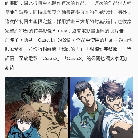
的期盼，因此很慎重地製作這次的作品。」這次的作品也大幅
度地作調整，同時非常契合動畫音樂原本的作品設計。另外，
這次的初回生產限定盤，採用插畫三方背的封套設計，也收錄
完整約20分的特典影像Blu-ray，還有電影畫面照的照片冊。
前陣子，隨著「
Case.1
」的公開，作品中使用的片尾主題曲也
跟著發布，並獲得粉絲間「超帥的！」「想聽到完整版！」等
評價。至於電影「
Csse.2
」「
Case.3
」的公開也讓大家更加
期待。