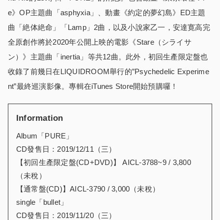
e》OP主題曲「asphyxia」、動畫《約定的夢幻島》ED主題
曲「絶体絶命」「Lamp」2曲，以及小說家乙一，安達寛高完
全原創作將於2020年公開上映的電影《Stare（シライサ
ン）》主題曲「inertia」等共12曲。此外，初回生產限定盤也
收錄了前幾日在LIQUIDROOM舉行的”Psychedelic Experime
nt”最終巡演影像。專輯在iTunes Store開始預購囉！
Information
Album「PURE」
CD發售日：2019/12/11（三）
【初回生產限定盤(CD+DVD)】 AICL-3788~9 / 3,800
（未稅）
【通常盤(CD)】AICL-3790 / 3,000（未稅）
single「bullet」
CD發售日：2019/11/20（三）