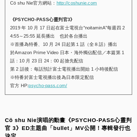
Cö shu Nie官方網站：
http://coshunie.com
《
PSYCHO-PASS
心靈判官
3
》
2019 年 10 月 17 日起在富士電視台“noitaminA”每週四 2
4:55～25:55 延長播出 也於各台播出
※首播為特番、10 月 24 日起第１話（全８話）播出
於Amazon Prime Video 日本・海外獨佔配信／本篇第 1
話：10 月 23 日 24：00 起搶先配信
第 2 話後：每話預計富士電視播出開始 1 小時後配信
※特番於富士電視播出後為日本限定配信
官方 HP:
psycho-pass.com/
Cö shu Nie演唱的動畫《PSYCHO-PASS心靈判
官 3》ED主題曲「bullet」MV公開！專輯發行也
決定