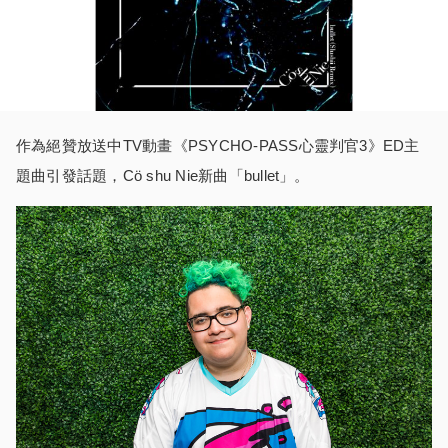
作為絕贊放送中TV動畫《PSYCHO-PASS心靈判官3》ED主
題曲引發話題，Cö shu Nie新曲「bullet」。