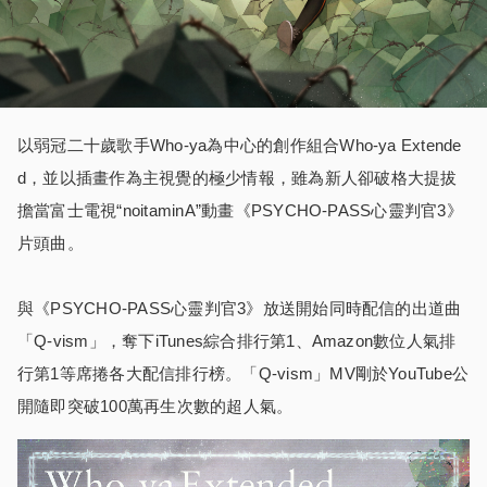
以弱冠二十歲歌手Who-ya為中心的創作組合Who-ya Extende
d，並以插畫作為主視覺的極少情報，雖為新人卻破格大提拔
擔當富士電視“noitaminA”動畫《PSYCHO-PASS心靈判官3》
片頭曲。
與《PSYCHO-PASS心靈判官3》放送開始同時配信的出道曲
「Q-vism」，奪下iTunes綜合排行第1、Amazon數位人氣排
行第1等席捲各大配信排行榜。「Q-vism」MV剛於YouTube公
開隨即突破100萬再生次數的超人氣。