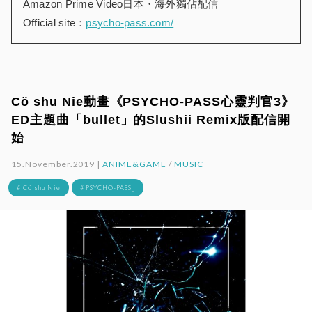
Amazon Prime Video日本・海外獨佔配信
Official site：
psycho-pass.com/
Cö shu Nie動畫《PSYCHO-PASS心靈判官3》
ED主題曲「bullet」的Slushii Remix版配信開
始
15.November.2019 |
ANIME&GAME
/
MUSIC
# Cö shu Nie
# PSYCHO-PASS_