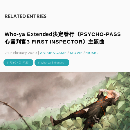
RELATED ENTRIES
Who-ya Extended決定發行《PSYCHO-PASS
心靈判官3 FIRST INSPECTOR》主題曲
21.February.2020 |
ANIME&GAME
/
MOVIE
/
MUSIC
# PSYCHO-PASS_
# Who-ya Extended_