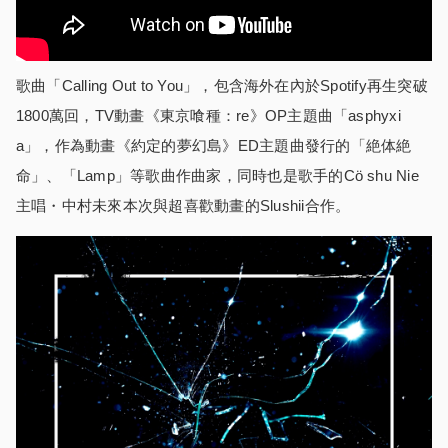
歌曲「Calling Out to You」，包含海外在內於Spotify再生突破
1800萬回，TV動畫《東京喰種：re》OP主題曲「asphyxi
a」，作為動畫《約定的夢幻島》ED主題曲發行的「絶体絶
命」、「Lamp」等歌曲作曲家，同時也是歌手的Cö shu Nie
主唱・中村未來本次與超喜歡動畫的Slushii合作。