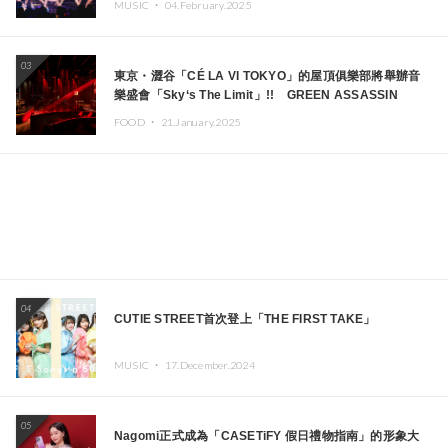
MUSIC ・
04.February.2025
03
東京・澀谷「CÉ LA VI TOKYO」的屋頂俱樂部將舉辦音
樂盛會「Sky‘s The Limit」!! GREEN ASSASSIN
DOLLAR、JOMMY、Kza（FORCE OF NATURE）等日
FOOD ・
21.January.2025
本頂尖DJ及創作者齊聚一堂
04
CUTIE STREET首次登上「THE FIRST TAKE」
MUSIC ・
17.December.2024
05
Nagomi正式成為「CASETiFY 假日禮物指南」的形象大