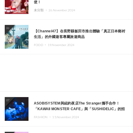
使！
未分類 ・
26.November.2024
06
【Channel47】在長野縣飯田市推出體驗「真正日本鄉村
生活」的外國遊客專屬旅遊商品
FOOD ・
19.November.2024
07
ASOBISYSTEM與紐約夜店The Stranger攜手合作！
「KAWAII MONSTER CAFE」與「SUSHIDELIC」的招
牌女孩們將於紐約展現夢幻舞台
FASHION ・
15.November.2024