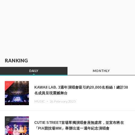
RANKING
DAILY
MONTHLY
01
KAWAII LAB. 3週年演唱會吸引約20,000名粉絲！總計38
名成員呈現震撼舞台
MUSIC ・
26.February.2025
02
CUTIE STREET首場單獨演唱會座無虛席，並宣布將在
「PIA競技場MM」舉辦出道一週年紀念演唱會