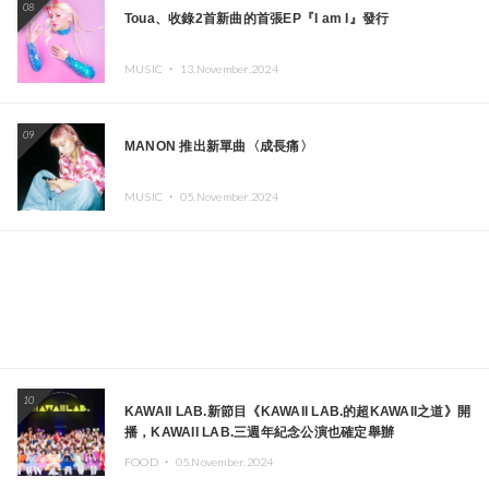
08
Toua、收錄2首新曲的首張EP『I am I』發行
MUSIC ・
13.November.2024
09
MANON 推出新單曲〈成長痛〉
MUSIC ・
05.November.2024
10
KAWAII LAB.新節目《KAWAII LAB.的超KAWAII之道》開
播，KAWAII LAB.三週年紀念公演也確定舉辦
FOOD ・
05.November.2024