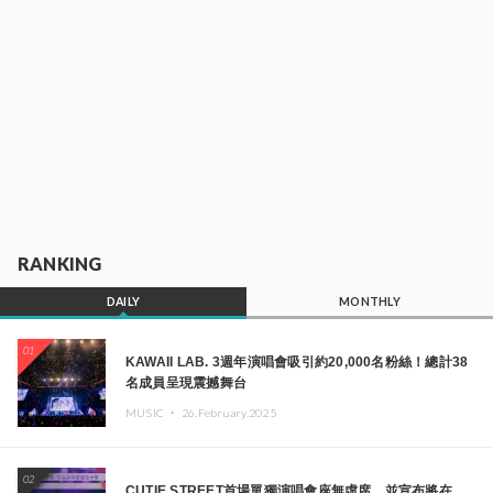
RANKING
DAILY
MONTHLY
01
KAWAII LAB. 3週年演唱會吸引約20,000名粉絲！總計38
名成員呈現震撼舞台
MUSIC ・
26.February.2025
02
CUTIE STREET首場單獨演唱會座無虛席，並宣布將在