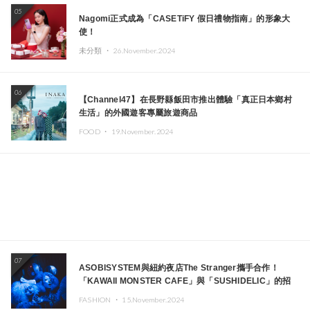
05
Nagomi正式成為「CASETiFY 假日禮物指南」的形象大
使！
未分類 ・
26.November.2024
06
【Channel47】在長野縣飯田市推出體驗「真正日本鄉村
生活」的外國遊客專屬旅遊商品
FOOD ・
19.November.2024
07
ASOBISYSTEM與紐約夜店The Stranger攜手合作！
「KAWAII MONSTER CAFE」與「SUSHIDELIC」的招
牌女孩們將於紐約展現夢幻舞台
FASHION ・
15.November.2024