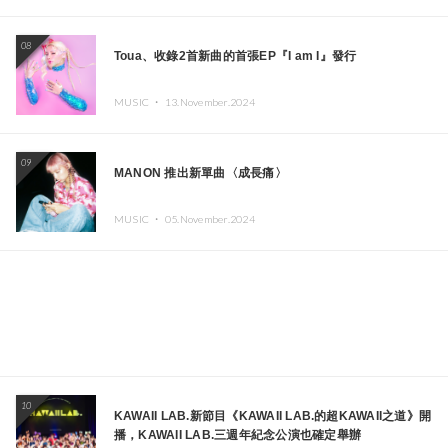
08
Toua、收錄2首新曲的首張EP『I am I』發行
MUSIC ・
13.November.2024
09
MANON 推出新單曲〈成長痛〉
MUSIC ・
05.November.2024
10
KAWAII LAB.新節目《KAWAII LAB.的超KAWAII之道》開
播，KAWAII LAB.三週年紀念公演也確定舉辦