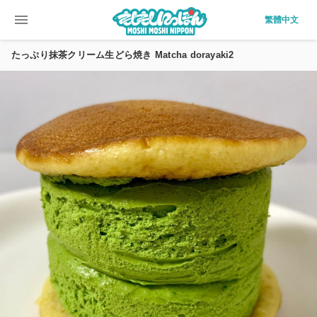
menu
繁體中文
たっぷり抹茶クリーム生どら焼き Matcha dorayaki2