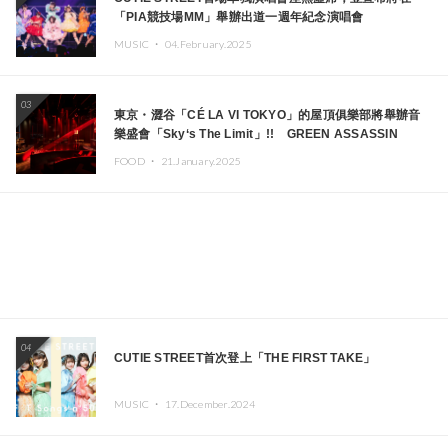
「PIA競技場MM」舉辦出道一週年紀念演唱會
MUSIC ・
04.February.2025
03
東京・澀谷「CÉ LA VI TOKYO」的屋頂俱樂部將舉辦音
樂盛會「Sky‘s The Limit」!! GREEN ASSASSIN
DOLLAR、JOMMY、Kza（FORCE OF NATURE）等日
FOOD ・
21.January.2025
本頂尖DJ及創作者齊聚一堂
04
CUTIE STREET首次登上「THE FIRST TAKE」
MUSIC ・
17.December.2024