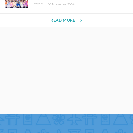
FOOD ・
05.November.2024
READ MORE
arrow_forward