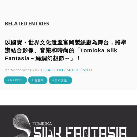
RELATED ENTRIES
以國寶・世界文化遺產富岡製絲廠為舞台，將舉
辦結合影像、音樂和時尚的「Tomioka Silk
Fantasia～絲綢幻想節～」！
25.September.2023 |
FASHION
/
MUSIC
/
SPOT
# NAKED_
# 在群馬
# 日本文化_