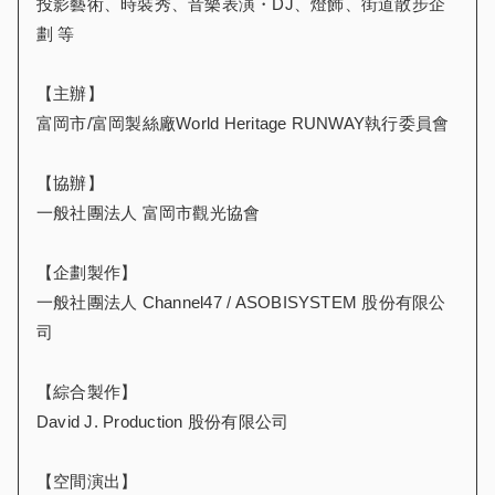
投影藝術、時裝秀、音樂表演・DJ、燈飾、街道散步企
劃 等
【主辦】
富岡市/富岡製絲廠World Heritage RUNWAY執行委員會
【協辦】
一般社團法人 富岡市觀光協會
【企劃製作】
一般社團法人 Channel47 / ASOBISYSTEM 股份有限公
司
【綜合製作】
David J. Production 股份有限公司
【空間演出】