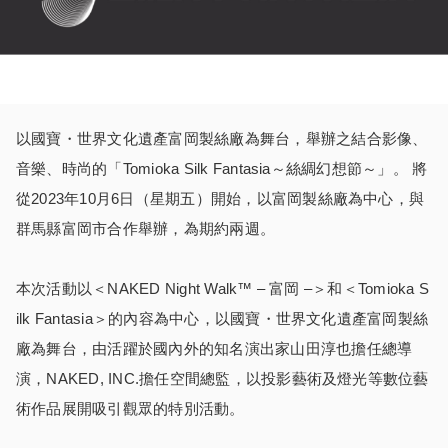
以國寶・世界文化遺產富岡製絲廠為舞台，舉辦之結合影像、
音樂、時尚的「Tomioka Silk Fantasia～絲綢幻想節～」。 將
從2023年10月6日（星期五）開始，以富岡製絲廠為中心，與
群馬縣富岡市合作舉辦，為期約兩週。
本次活動以＜NAKED Night Walk™ – 富岡 –＞和＜Tomioka S
ilk Fantasia＞的內容為中心，以國寶・世界文化遺產富岡製絲
廠為舞台，由活躍於國內外的知名演出家山田淳也擔任總導
演，NAKED, INC.擔任空間總監，以投影藝術及燈光等數位藝
術作品展開吸引觀眾的特別活動。