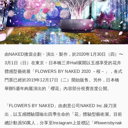
由NAKED擔當企劃・演出・製作，於2020年1月30日（四）〜
3月1日（日）在東京・日本橋三井Hall展開以五感享受的花卉
體感型藝術展「FLOWERS BY NAKED 2020 －桜－」，各式
門票已經於2019年12月17日（二）開始販售。另外，日本橋
舉辦5週年絢麗演出的「櫻花」內容部分視覺首度公開。
「FLOWERS BY NAKED」由創意公司NAKED Inc.操刀演
出，以五感體驗隱喻出四季生命的「花」體驗型藝術展。目前
總計動員50萬人，分享至Instagram上並標記「#flowersbynak