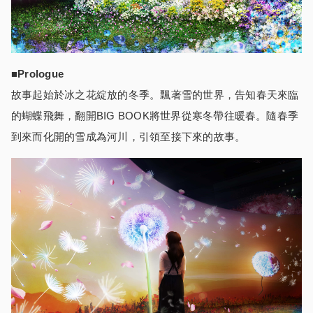
■Prologue
故事起始於冰之花綻放的冬季。飄著雪的世界，告知春天來臨
的蝴蝶飛舞，翻開BIG BOOK將世界從寒冬帶往暖春。隨春季
到來而化開的雪成為河川，引領至接下來的故事。