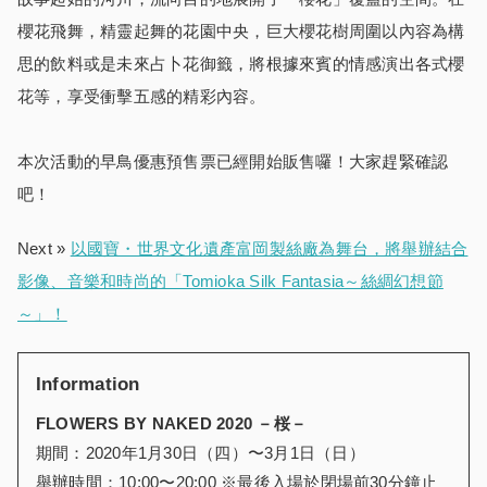
櫻花飛舞，精靈起舞的花園中央，巨大櫻花樹周圍以內容為構
思的飲料或是未來占卜花御籤，將根據來賓的情感演出各式櫻
花等，享受衝擊五感的精彩內容。
本次活動的早鳥優惠預售票已經開始販售囉！大家趕緊確認
吧！
Next »
以國寶・世界文化遺產富岡製絲廠為舞台，將舉辦結合
影像、音樂和時尚的「Tomioka Silk Fantasia～絲綢幻想節
～」！
Information
FLOWERS BY NAKED 2020
－桜－
期間：2020年1月30日（四）〜3月1日（日）
舉辦時間：10:00〜20:00 ※最後入場於閉場前30分鐘止