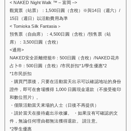
< NAKED Night Walk ™ – 富岡 –>
觀賞票（站票）：1,500日圓（含稅）※與14日（週六）/
15日（週日）以活動費用為準
< Tomioka Silk Fantasia＞
預售票（自由席）：4,500日圓（含稅）/預售票（站
席）：3,500日圓（含稅）
<通用>
NAKED安全距離燈籠®：500日圓（含稅）/NAKED花卉
占卜®：500日圓（含稅）/市民折扣*1/學生優惠*2
*1市民折扣
・購買門票後，只要在活動當天出示可以確認地址的身份
證件，即可在會場獲得 1,000 日圓現金退款（不接受複印
和數位照片）。
・僅限活動當天來場的人士（日後不再提供）
・請於當天在接待處出示收據。 ・如果沒有可確認的文
件，無論任何理由都無法獲得退款。 請注意。
*2學生優惠