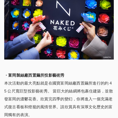
・富岡製絲廠西置繭所
投影藝術秀
本次活動的最大亮點就是在國寶富岡絲廠西置繭所進行的約 4
5 公尺寬巨型投影藝術秀。 當巨大的絲綢將包裹住建築，並散
發富岡的濃鬱花香。欣賞完四季的變幻，你將進入一個充滿老
式復古看板和燈籠的風情世界。請欣賞具有深厚文化歷史的富
岡獨有的表演。