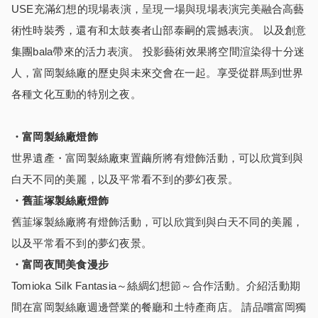
USE充滿幻想的現場表演，呈現一場與現場表演完美融合高藝
術性時裝秀，還有和太鼓奏者山部泰嗣的震撼表演。 以及創意
集團bala帶來的活力表演。 投影藝術效果將空間渲染得十分迷
人，富岡製絲廠的歷史與未來交會在一起。享受從群馬到世界
各種文化互動的特別之夜。
・富岡製絲廠
燈飾
世界遺產・富岡製絲廠東置繭所將有燈飾活動，可以欣賞到與
白天不同的美麗，以及平常看不到的夢幻夜景。
・
舊韮塚製絲廠
燈飾
舊韮塚製絲廠將有燈飾活動，可以欣賞到與白天不同的美麗，
以及平常看不到的夢幻夜景。
・富岡夜間美食漫步
Tomioka Silk Fantasia～絲綢幻想節～合作活動。介紹活動期
間在富岡製絲廠週邊營業的餐廳和土特產商店。 請品嚐富岡獨