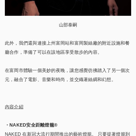
山部泰嗣
此外，我們還與連接上州富岡站和富岡製絲廠的附近設施和餐
廳合作，準備了可以在該地區享受散步的內容。
在富岡市體驗一個美妙的夜晚，讓您感覺彷彿踏入了另一個次
元，融合了電影、音樂和時尚，並交織著絲綢和幻想。
內容介紹
・NAKED
安全距離燈籠®
NAKED 在新冠大流行期間推出的藝術燈籠。 只要提著燈籠到