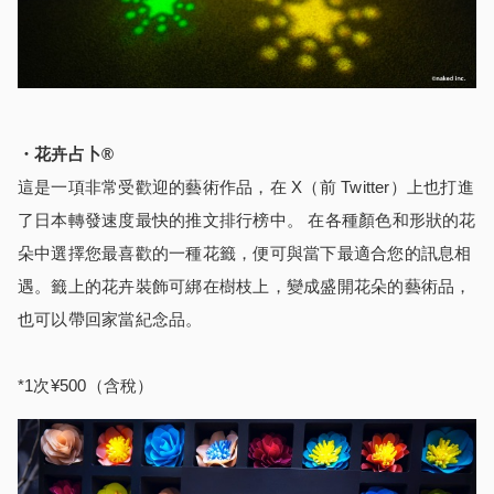
・花卉占卜®
這是一項非常受歡迎的藝術作品，在 X（前 Twitter）上也打進
了日本轉發速度最快的推文排行榜中。 在各種顏色和形狀的花
朵中選擇您最喜歡的一種花籤，便可與當下最適合您的訊息相
遇。籤上的花卉裝飾可綁在樹枝上，變成盛開花朵的藝術品，
也可以帶回家當紀念品。
*1次¥500（含稅）