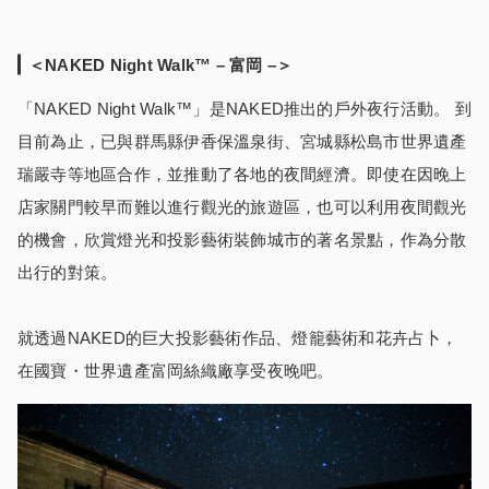
＜
NAKED Night Walk™ –
富岡
–
＞
「NAKED Night Walk™️」是NAKED推出的戶外夜行活動。 到
目前為止，已與群馬縣伊香保溫泉街、宮城縣松島市世界遺產
瑞嚴寺等地區合作，並推動了各地的夜間經濟。即使在因晚上
店家關門較早而難以進行觀光的旅遊區，也可以利用夜間觀光
的機會，欣賞燈光和投影藝術裝飾城市的著名景點，作為分散
出行的對策。
就透過NAKED的巨大投影藝術作品、燈籠藝術和花卉占卜，
在國寶・世界遺產富岡絲織廠享受夜晚吧。