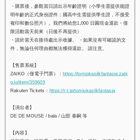
・購票後，參觀當日請出示年齡證明（小學生需提供能證
明年齡的正式身份證件；國高中生需提供學生證，不接受
複印和數位照片）。我們將給您1,000 日圓現金退款・僅
限活動當天前來（日後不再提供）
・請於當天在接待處出示收據。 ・如果沒有可確認的文
件，無論任何理由都無法獲得退款。 請注意。
【售票系統】
ZAIKO（僅電子門票）：
https://tomiokasilkfantasia.zaik
o.io/item/359609
Rakuten Tickets：
https://r-t.jp/tomiokasilkfantasia
【演出者】
DE DE MOUSE / bala / 山部 泰嗣 等
【內容】