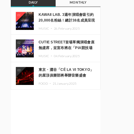
DAILY
MONTHLY
KAWAII LAB. 3週年演唱會吸引約
01
20,000名粉絲！總計38名成員呈現
震撼舞台
MUSIC ・
26.February.2025
CUTIE STREET首場單獨演唱會座
02
無虛席，並宣布將在「PIA競技場
MM」舉辦出道一週年紀念演唱會
MUSIC ・
04.February.2025
東京・澀谷「CÉ LA VI TOKYO」
03
的屋頂俱樂部將舉辦音樂盛會
「Sky‘s The Limit」!! GREEN
FOOD ・
21.January.2025
ASSASSIN DOLLAR、JOMMY、
Kza（FORCE OF NATURE）等日
本頂尖DJ及創作者齊聚一堂