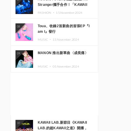
Stranger攜手合作！「KAWAII
MONSTER CAFE」與
FASHION ・
15.November.2024
「SUSHIDELIC」的招牌女孩們將
於紐約展現夢幻舞台
Toua、收錄2首新曲的首張EP『I
08
am I』發行
MUSIC ・
13.November.2024
MANON 推出新單曲〈成長痛〉
09
MUSIC ・
05.November.2024
KAWAII LAB.新節目《KAWAII
10
LAB.的超KAWAII之道》開播，