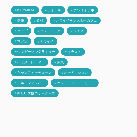
# KAWAIILAB
# アイドル
# カワイイラボ
# 偶像
# 旅行
# カワイイモンスターカフェ
# クラブ
# ニューヨーク
# ライブ
# マノン
# カワイイ
# シンガーソングライター
# イラスト
# イラストレーター
# 東京
# キャンディーチューン
# オーディション
# フルーツジッパー
# キューティーストリート
# 新しい学校のリーダーズ