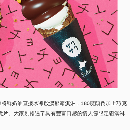
彿將鮮奶油直接冰凍般濃郁霜淇淋，180度顛倒加上巧克
脆片。大家別錯過了具有豐富口感的情人節限定霜淇淋