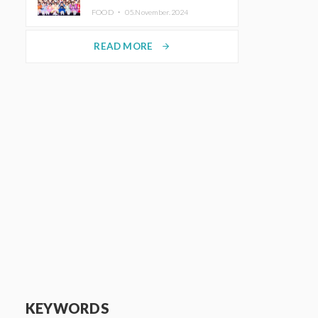
KAWAII LAB.三週年紀念公演也確
FOOD ・
05.November.2024
定舉辦
READ MORE
arrow_forward
KEYWORDS