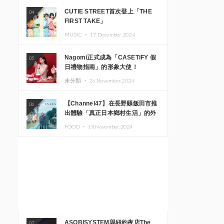
CUTIE STREET首次登上「THE
04
FIRST TAKE」
MUSIC ・
17.December.2024
Nagomi正式成為「CASETiFY 假
05
日禮物指南」的形象大使！
未分類 ・
26.November.2024
【Channel47】在長野縣飯田市推
06
出體驗「真正日本鄉村生活」的外
國遊客專屬旅遊商品
FOOD ・
19.November.2024
ASOBISYSTEM與紐約夜店The
07