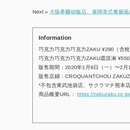
Next »
大阪希爾頓飯店、展開美式餐廳風
Information
巧克力巧克力巧克力ZAKU ¥290（含
巧克力巧克力巧克力ZAKU霜淇淋 ¥55
販售期間：2020年1月6日（一）〜2月
販售店鋪：CROQUANTCHOU ZAK
*不包含東武池袋店、サクラマチ熊本
商品概要URL：
https://zakuzaku.co.jp