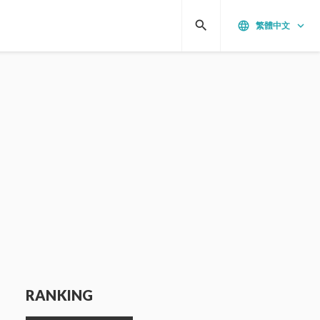
search
language
keyboard_arrow_down
繁體中文
RANKING