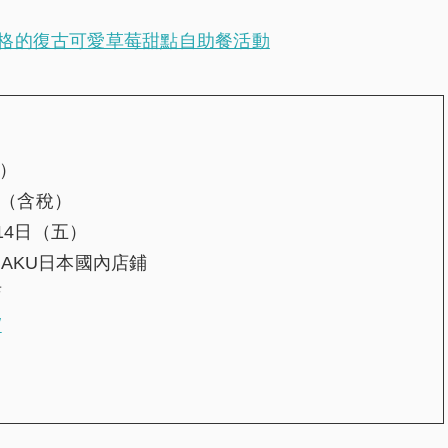
格的復古可愛草莓甜點自助餐活動
稅）
0（含稅）
14日（五）
UZAKU日本國內店鋪
店
/