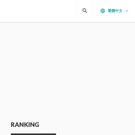
search
language
keyboard_arrow_down
繁體中文
RANKING