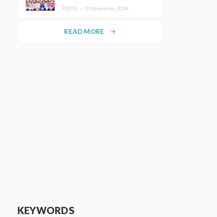
KAWAII LAB.三週年紀念公演也確
FOOD ・
05.November.2024
定舉辦
READ MORE
arrow_forward
KEYWORDS