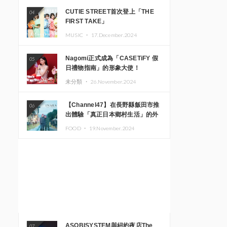
CUTIE STREET首次登上「THE
04
FIRST TAKE」
MUSIC ・
17.December.2024
Nagomi正式成為「CASETiFY 假
05
日禮物指南」的形象大使！
未分類 ・
26.November.2024
【Channel47】在長野縣飯田市推
06
出體驗「真正日本鄉村生活」的外
國遊客專屬旅遊商品
FOOD ・
19.November.2024
ASOBISYSTEM與紐約夜店The
07