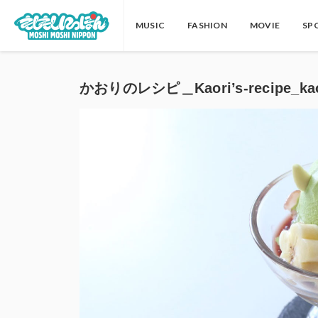
MUSIC
FASHION
MOVIE
SP
かおりのレシピ＿Kaori’s-recipe_ka