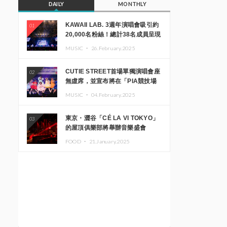
DAILY
MONTHLY
KAWAII LAB. 3週年演唱會吸引約
01
20,000名粉絲！總計38名成員呈現
震撼舞台
MUSIC ・
26.February.2025
CUTIE STREET首場單獨演唱會座
02
無虛席，並宣布將在「PIA競技場
MM」舉辦出道一週年紀念演唱會
MUSIC ・
04.February.2025
東京・澀谷「CÉ LA VI TOKYO」
03
的屋頂俱樂部將舉辦音樂盛會
「Sky‘s The Limit」!! GREEN
FOOD ・
21.January.2025
ASSASSIN DOLLAR、JOMMY、
Kza（FORCE OF NATURE）等日
本頂尖DJ及創作者齊聚一堂