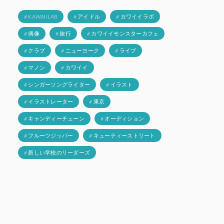
# KAWAIILAB
# アイドル
# カワイイラボ
# 偶像
# 旅行
# カワイイモンスターカフェ
# クラブ
# ニューヨーク
# ライブ
# マノン
# カワイイ
# シンガーソングライター
# イラスト
# イラストレーター
# 東京
# キャンディーチューン
# オーディション
# フルーツジッパー
# キューティーストリート
# 新しい学校のリーダーズ