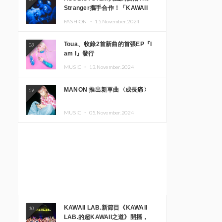
Stranger攜手合作！「KAWAII
MONSTER CAFE」與
FASHION ・
15.November.2024
「SUSHIDELIC」的招牌女孩們將
於紐約展現夢幻舞台
Toua、收錄2首新曲的首張EP『I
08
am I』發行
MUSIC ・
13.November.2024
MANON 推出新單曲〈成長痛〉
09
MUSIC ・
05.November.2024
KAWAII LAB.新節目《KAWAII
10
LAB.的超KAWAII之道》開播，