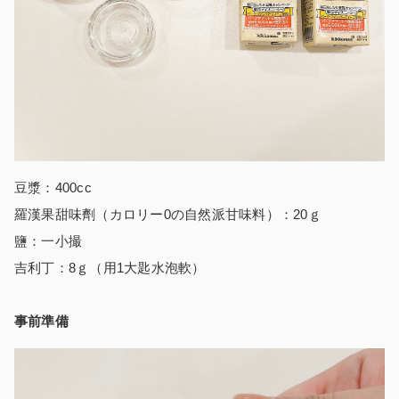
豆漿：400cc
羅漢果甜味劑（カロリー0の自然派甘味料）：20ｇ
鹽：一小撮
吉利丁：8ｇ（用1大匙水泡軟）
事前準備