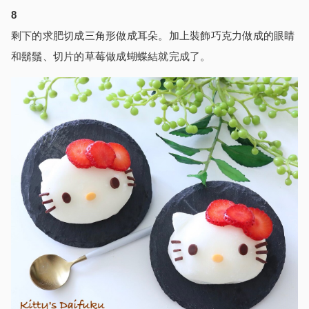
8
剩下的求肥切成三角形做成耳朵。加上裝飾巧克力做成的眼睛
和鬍鬚、切片的草莓做成蝴蝶結就完成了。