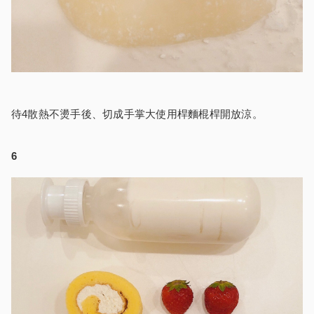
待4散熱不燙手後、切成手掌大使用桿麵棍桿開放涼。
6