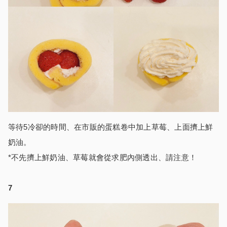
等待5冷卻的時間、在市販的蛋糕卷中加上草莓、上面擠上鮮
奶油。
*不先擠上鮮奶油、草莓就會從求肥內側透出、請注意！
7