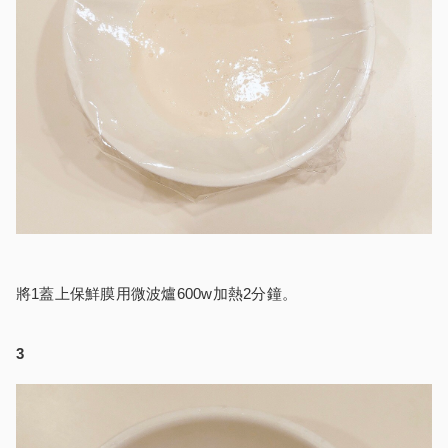
將1蓋上保鮮膜用微波爐600w加熱2分鐘。
3