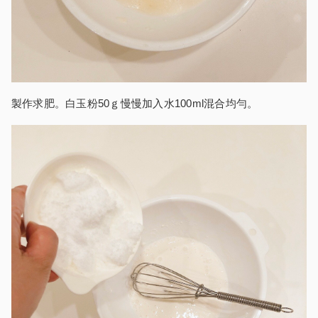
製作求肥。白玉粉50ｇ慢慢加入水100ml混合均勻。