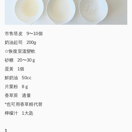
市售塔皮 9〜10個
奶油起司 200g
✩恢復室溫變軟
砂糖 20〜30ｇ
蛋黃 1個
鮮奶油 50cc
片栗粉 8ｇ
香草莢 適量
*也可用香草精代替
檸檬汁 1大匙
1