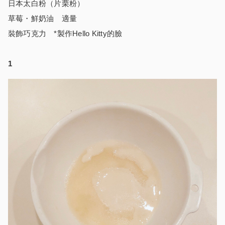
日本太白粉（片栗粉）
草莓・鮮奶油 適量
裝飾巧克力 *製作Hello Kitty的臉
1