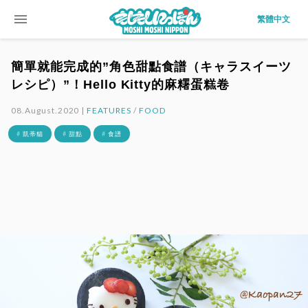
menu
繁體中文
簡單就能完成的”角色甜點食譜（キャラスイーツ
レシピ）”！Hello Kitty的麻糬蛋糕卷
08.August.2020 |
FEATURES
/
FOOD
# 凱蒂貓
# 甜點
# 食譜