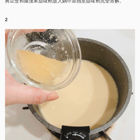
將豆漿和羅漢果甜味劑放入鍋中加熱至甜味劑完全溶解。
2