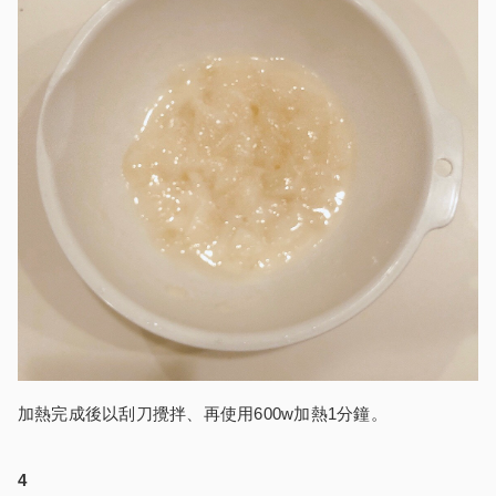
加熱完成後以刮刀攪拌、再使用600w加熱1分鐘。
4