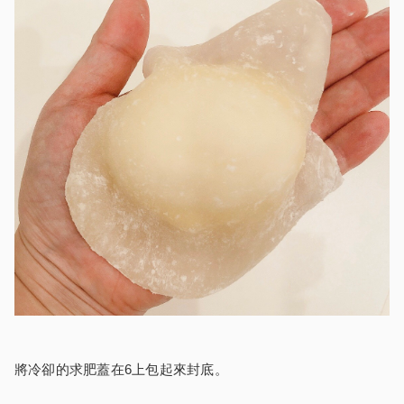
將冷卻的求肥蓋在6上包起來封底。