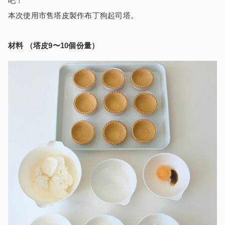
吧！
本次使用市售塔皮製作布丁狗起司塔。
材料 （塔皮9〜10個份量）