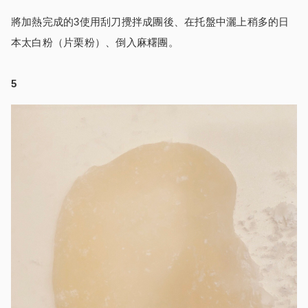
將加熱完成的3使用刮刀攪拌成團後、在托盤中灑上稍多的日
本太白粉（片栗粉）、倒入麻糬團。
5