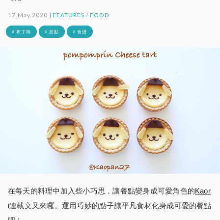
17.May.2020 |
FEATURES
/
FOOD
# 布丁狗
# 甜點
# 食譜
在每天的料理中加入些小巧思，讓餐點變身成可愛角色的
Kaor
i
連載文又來囉。運用巧妙的點子讓平凡食材化身成可愛的餐點