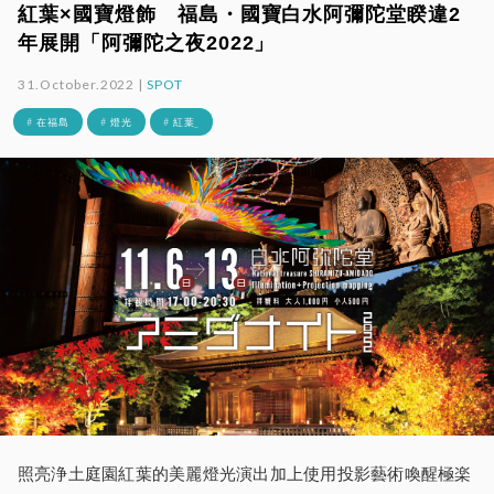
紅葉×國寶燈飾 福島・國寶白水阿彌陀堂睽違2
年展開「阿彌陀之夜2022」
31.October.2022 |
SPOT
# 在福島
# 燈光
# 紅葉_
照亮浄土庭園紅葉的美麗燈光演出加上使用投影藝術喚醒極楽