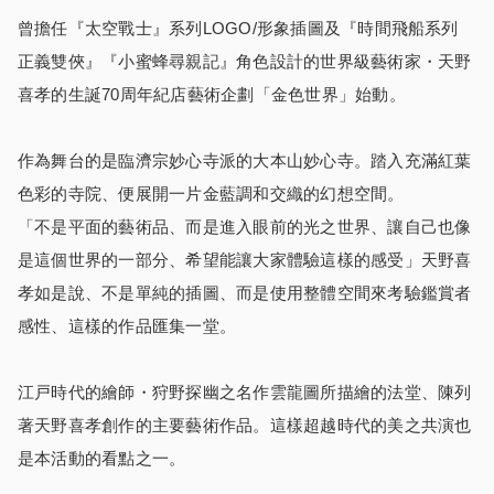
曾擔任『太空戰士』系列LOGO/形象插圖及『時間飛船系列
正義雙俠』『小蜜蜂尋親記』角色設計的世界級藝術家・天野
喜孝的生誕70周年紀店藝術企劃「金色世界」始動。
作為舞台的是臨濟宗妙心寺派的大本山妙心寺。踏入充滿紅葉
色彩的寺院、便展開一片金藍調和交織的幻想空間。
「不是平面的藝術品、而是進入眼前的光之世界、讓自己也像
是這個世界的一部分、希望能讓大家體驗這樣的感受」天野喜
孝如是說、不是單純的插圖、而是使用整體空間來考驗鑑賞者
感性、這樣的作品匯集一堂。
江戸時代的繪師・狩野探幽之名作雲龍圖所描繪的法堂、陳列
著天野喜孝創作的主要藝術作品。這樣超越時代的美之共演也
是本活動的看點之一。