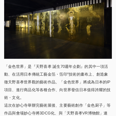
「金色世界」是『天野喜孝 誕生70週年企劃』的其中一項活
動、在活用日本傳統工藝金箔・箔印”技術的畫布上、創造象
徵天野喜孝世界觀的藝術作品。「金色世界」將成為日本的IP
項目、進行商品化等各種合作、向世界發信日本值得誇耀的技
術・文化。
這次在妙心寺舉辦完藝術展後、主要藝術創作「金色厨子」等
作品與會場妙心寺將3DCG化、與「天野喜孝VR博物館」連