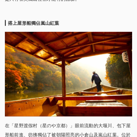
搭上屋形船獨佔嵐山紅葉
在「星野渡假村（星のや京都）」眼前流動的大堰川、包下屋
形船前進、彷彿獨佔了被朝陽照亮的小倉山及嵐山紅葉。位於