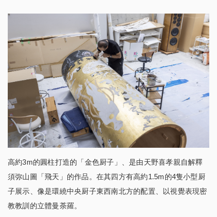
高約3m的圓柱打造的「金色厨子」、是由天野喜孝親自解釋
須弥山圖「飛天」的作品。在其四方有高約1.5m的4隻小型厨
子展示、像是環繞中央厨子東西南北方的配置、以視覺表現密
教教訓的立體曼荼羅。