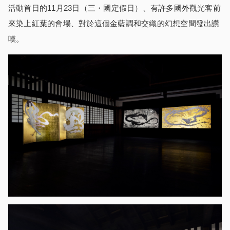
活動首日的11月23日（三・國定假日）、有許多國外觀光客前
來染上紅葉的會場、對於這個金藍調和交織的幻想空間發出讚
嘆。