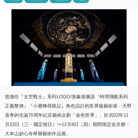
曾擔任『太空戰士』系列LOGO/形象插圖及『時間飛船系列
正義雙俠』『小蜜蜂尋親記』角色設計的世界級藝術家・天野
喜孝的生誕70周年紀店藝術企劃「金色世界」、於2022年11
月23日（三・國定假日）〜12月8日（四）期間限定在京都・
大本山妙心寺舉辦藝術作品展。