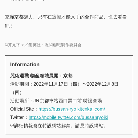
充滿京都魅力、只有在這裡才能入手的合作商品、快去看看
吧！
©芥見下々／集英社・呪術廻戦製作委員会
Information
咒術迴戰 物産領域展開：京都
活動期間：2022年11月17日（四）〜2022年12月8日
（四）
活動場所：JR京都車站西口票口前 特設會場
Official Site：
https://bussan-ryoikitenkai.com/
Twitter：
https://mobile.twitter.com/bussanryoiki
※詳細情報會在特設網站解禁。請見特設網站。