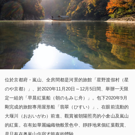
位於京都府・嵐山、全房間都是河景的旅館「星野渡假村（星
のや京都）」、於2020年11月20日～12月5日間、舉辦一天限
定一組的「早晨紅葉船（朝のもみじ舟）」。包下2020年9月
剛完成的旅館專用屋形船「翡翠（ひすい）」、在眼前流動的
大堰川（おおいがわ）前進、觀賞被朝陽照亮的小倉山及嵐山
的紅葉。在有如華麗編織物般景色中、靜靜地來個紅葉觀賞、
是只有在奥嵐山住宿才能有的體驗。