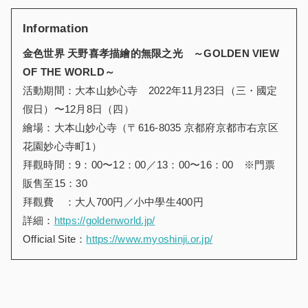
Information
金色世界 天野喜孝
描繪的無限
之光 ～GOLDEN VIEW
OF THE WORLD～
活動期間：大本山妙心寺 2022年11月23日（三・國定
假日）〜12月8日（四）
繪場：大本山妙心寺（〒616-8035 京都府京都市右京区
花園妙心寺町1）
拜觀時間：9：00〜12：00／13：00〜16：00 ※門票
販售至15：30
拜觀費 ：大人700円／小中學生400円
詳細：
https://goldenworld.jp/
Official Site：
https://www.myoshinji.or.jp/