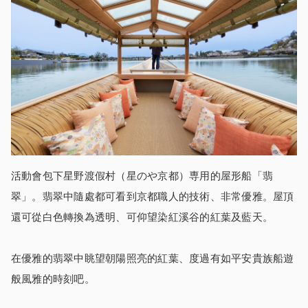
活動會包下星野渡假村（星のや京都）専用的屋形船「翡
翠」。翡翠中隨處都可看到京都職人的技術、非常優雅。屋頂
還可從白色轉換為透明、可仰望染紅溪谷的紅葉及藍天。
在優雅的翡翠中眺望朝陽照亮的紅葉、度過有如平安貴族船遊
般風雅的時刻吧。