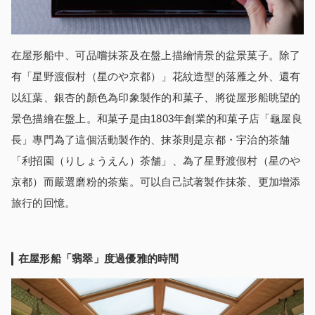
在屋形船中、可品嚐抹茶及在盤上描繪情景的盆景菓子。除了
有「星野渡假村（星のや京都）」花紋造型的落雁之外、還有
以紅葉、銀杏的顏色為印象製作的和菓子、將從屋形船眺望的
景色描繪在盤上。和菓子是由1803年創業的和菓子店「龜屋良
長」專門為了這個活動製作的、抹茶則是京都・宇治的茶舗
「利招園（りしょうえん）茶舗」、為了星野渡假村（星のや
京都）而嚴選磨粉的茶葉。可以自己試著製作抹茶、更加增添
旅行的回憶。
在屋形船「翡翠」度過優雅的時間