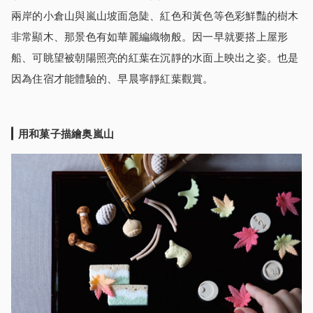
兩岸的小倉山與嵐山坡面急陡、紅色和黃色等色彩鮮豔的樹木
非常顯木、那景色有如華麗編織物般。因一早就要搭上屋形
船、可眺望被朝陽照亮的紅葉在沉靜的水面上映出之姿。也是
因為住宿才能體驗的、早晨寧靜紅葉觀賞。
用和菓子描繪奥嵐山