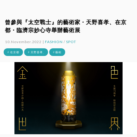
曾參與『太空戰士』的藝術家・天野喜孝、在京
都・臨濟宗妙心寺舉辦藝術展
10.November.2022 |
FASHION
/
SPOT
# 在京都
# 天野喜孝_
# 藝術