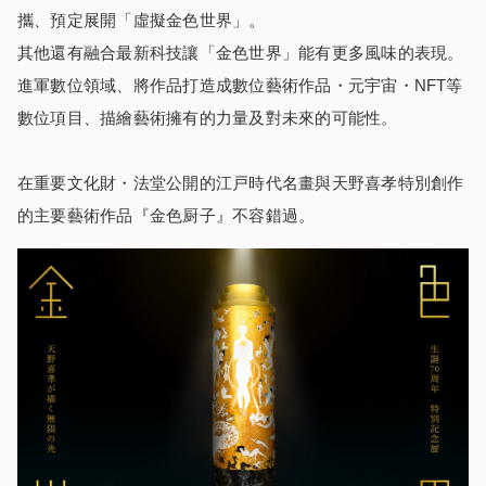
攜、預定展開「虛擬金色世界」。
其他還有融合最新科技讓「金色世界」能有更多風味的表現。
進軍數位領域、將作品打造成數位藝術作品・元宇宙・NFT等
數位項目、描繪藝術擁有的力量及對未來的可能性。
在重要文化財・法堂公開的江戸時代名畫與天野喜孝特別創作
的主要藝術作品『金色厨子』不容錯過。