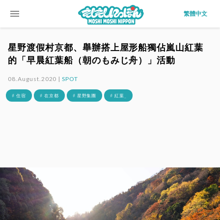
menu
繁體中文
星野渡假村京都、舉辦搭上屋形船獨佔嵐山紅葉
的「早晨紅葉船（朝のもみじ舟）」活動
08.August.2020 |
SPOT
# 住宿
# 在京都
# 星野集團
# 紅葉_