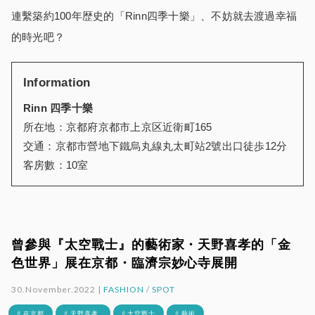
連繫築約100年歴史的「Rinn四季十樂」、不妨就去渡過幸福
的時光吧？
Information
Rinn
四季十
樂
所在地：京都府京都市上京区近衛町165
交通：京都市營地下鐵烏丸線丸太町站2號出口徒歩12分
客房數：10室
曾參與『太空戰士』的藝術家・天野喜孝的「金
色世界」展在京都・臨濟宗妙心寺展開
30.November.2022 |
FASHION
/
SPOT
# 在京都
# 天野喜孝_
# 太空戰士
# 藝術