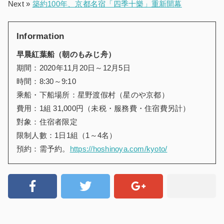
Next »
築約100年、京都名宿「四季十樂」重新開幕
Information
早晨紅葉船（朝のもみじ舟）
期間：2020年11月20日～12月5日
時間：8:30～9:10
乘船・下船場所：星野渡假村（星のや京都）
費用：1組 31,000円（未税・服務費・住宿費另計）
對象：住宿者限定
限制人數：1日1組（1～4名）
預約：需予約。
https://hoshinoya.com/kyoto/