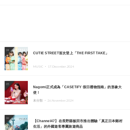
04
CUTIE STREET首次登上「THE FIRST TAKE」
MUSIC ・
17.December.2024
05
Nagomi正式成為「CASETiFY 假日禮物指南」的形象大
使！
未分類 ・
26.November.2024
06
【Channel47】在長野縣飯田市推出體驗「真正日本鄉村
生活」的外國遊客專屬旅遊商品