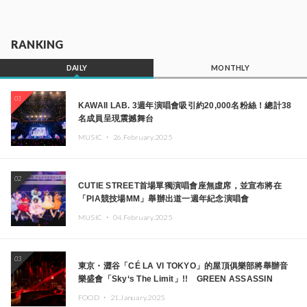
RANKING
DAILY
MONTHLY
01
KAWAII LAB. 3週年演唱會吸引約20,000名粉絲！總計38
名成員呈現震撼舞台
MUSIC ・
26.February.2025
02
CUTIE STREET首場單獨演唱會座無虛席，並宣布將在
「PIA競技場MM」舉辦出道一週年紀念演唱會
MUSIC ・
04.February.2025
03
東京・澀谷「CÉ LA VI TOKYO」的屋頂俱樂部將舉辦音
樂盛會「Sky‘s The Limit」!! GREEN ASSASSIN
DOLLAR、JOMMY、Kza（FORCE OF NATURE）等日
FOOD ・
21.January.2025
本頂尖DJ及創作者齊聚一堂