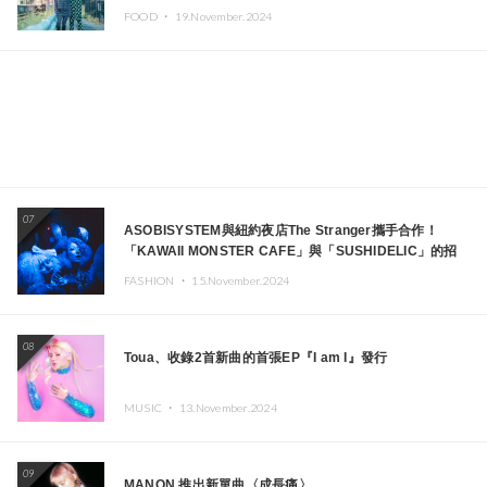
FOOD ・
19.November.2024
07
ASOBISYSTEM與紐約夜店The Stranger攜手合作！
「KAWAII MONSTER CAFE」與「SUSHIDELIC」的招
牌女孩們將於紐約展現夢幻舞台
FASHION ・
15.November.2024
08
Toua、收錄2首新曲的首張EP『I am I』發行
MUSIC ・
13.November.2024
09
MANON 推出新單曲〈成長痛〉