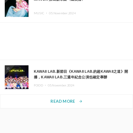
MUSIC ・
05.November.2024
10
KAWAII LAB.新節目《KAWAII LAB.的超KAWAII之道》開
播，KAWAII LAB.三週年紀念公演也確定舉辦
FOOD ・
05.November.2024
READ MORE
arrow_forward