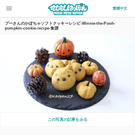
menu
繁體中文
プーさんのかぼちゃソフトクッキーレシピ-Winnie-the-Pooh-
pumpkin-cookie-recipe-食譜
この写真の記事をみる