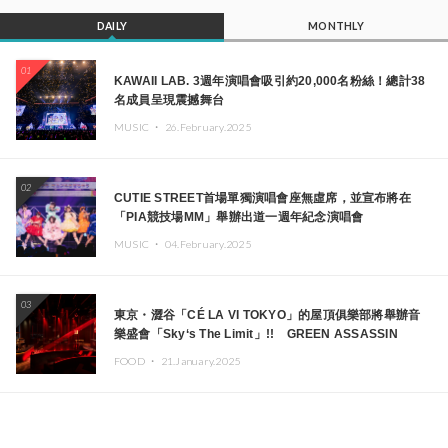
DAILY
MONTHLY
01
KAWAII LAB. 3週年演唱會吸引約20,000名粉絲！總計38
名成員呈現震撼舞台
MUSIC ・
26.February.2025
02
CUTIE STREET首場單獨演唱會座無虛席，並宣布將在
「PIA競技場MM」舉辦出道一週年紀念演唱會
MUSIC ・
04.February.2025
03
東京・澀谷「CÉ LA VI TOKYO」的屋頂俱樂部將舉辦音
樂盛會「Sky‘s The Limit」!! GREEN ASSASSIN
DOLLAR、JOMMY、Kza（FORCE OF NATURE）等日
FOOD ・
21.January.2025
本頂尖DJ及創作者齊聚一堂