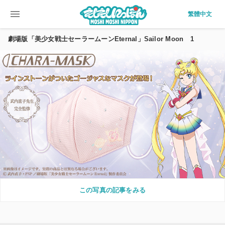
menu
繁體中文
劇場版「美少女戦士セーラームーンEternal」Sailor Moon 1
この写真の記事をみる