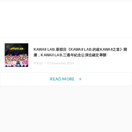
10
KAWAII LAB.新節目《KAWAII LAB.的超KAWAII之道》開
播，KAWAII LAB.三週年紀念公演也確定舉辦
FOOD ・
05.November.2024
READ MORE
arrow_forward