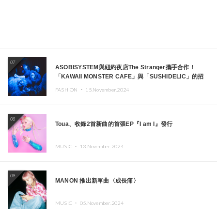
07
ASOBISYSTEM與紐約夜店The Stranger攜手合作！
「KAWAII MONSTER CAFE」與「SUSHIDELIC」的招
牌女孩們將於紐約展現夢幻舞台
FASHION ・
15.November.2024
08
Toua、收錄2首新曲的首張EP『I am I』發行
MUSIC ・
13.November.2024
09
MANON 推出新單曲〈成長痛〉
MUSIC ・
05.November.2024