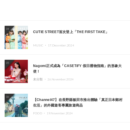
04
CUTIE STREET首次登上「THE FIRST TAKE」
MUSIC ・
17.December.2024
05
Nagomi正式成為「CASETiFY 假日禮物指南」的形象大
使！
未分類 ・
26.November.2024
06
【Channel47】在長野縣飯田市推出體驗「真正日本鄉村
生活」的外國遊客專屬旅遊商品
FOOD ・
19.November.2024