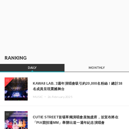
RANKING
DAILY
MONTHLY
01
KAWAII LAB. 3週年演唱會吸引約20,000名粉絲！總計38
名成員呈現震撼舞台
MUSIC ・
26.February.2025
02
CUTIE STREET首場單獨演唱會座無虛席，並宣布將在
「PIA競技場MM」舉辦出道一週年紀念演唱會