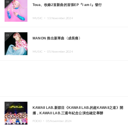
08
Toua、收錄2首新曲的首張EP『I am I』發行
MUSIC ・
13.November.2024
09
MANON 推出新單曲〈成長痛〉
MUSIC ・
05.November.2024
10
KAWAII LAB.新節目《KAWAII LAB.的超KAWAII之道》開
播，KAWAII LAB.三週年紀念公演也確定舉辦
FOOD ・
05.November.2024