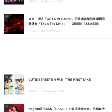
MUSIC ・
04.February.2025
03
東京・澀谷「CÉ LA VI TOKYO」的屋頂俱樂部將舉辦音
樂盛會「Sky‘s The Limit」!! GREEN ASSASSIN
DOLLAR、JOMMY、Kza（FORCE OF NATURE）等日
FOOD ・
21.January.2025
本頂尖DJ及創作者齊聚一堂
04
CUTIE STREET首次登上「THE FIRST TAKE」
MUSIC ・
17.December.2024
05
Nagomi正式成為「CASETiFY 假日禮物指南」的形象大