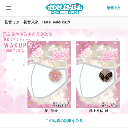
menu
繁體中文
初音ミク 初音未來 HatsuneMiku19
この写真の記事をみる