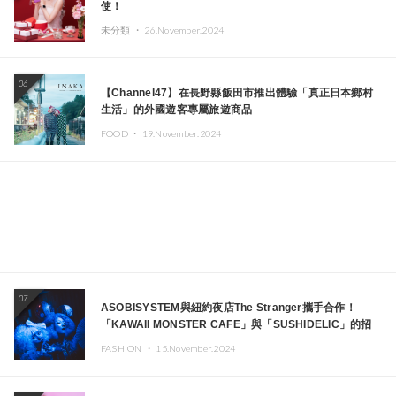
使！
未分類 ・
26.November.2024
06
【Channel47】在長野縣飯田市推出體驗「真正日本鄉村
生活」的外國遊客專屬旅遊商品
FOOD ・
19.November.2024
07
ASOBISYSTEM與紐約夜店The Stranger攜手合作！
「KAWAII MONSTER CAFE」與「SUSHIDELIC」的招
牌女孩們將於紐約展現夢幻舞台
FASHION ・
15.November.2024