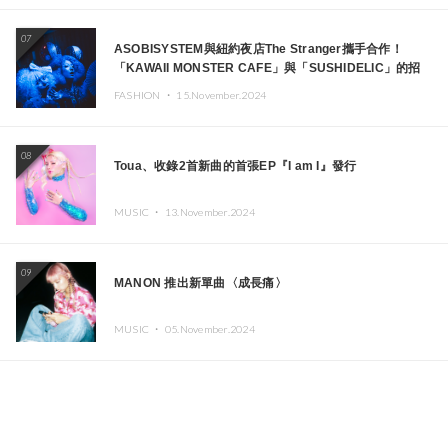
07
ASOBISYSTEM與紐約夜店The Stranger攜手合作！
「KAWAII MONSTER CAFE」與「SUSHIDELIC」的招
牌女孩們將於紐約展現夢幻舞台
FASHION ・
15.November.2024
08
Toua、收錄2首新曲的首張EP『I am I』發行
MUSIC ・
13.November.2024
09
MANON 推出新單曲〈成長痛〉
MUSIC ・
05.November.2024