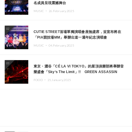
名成員呈現震撼舞台
MUSIC ・
26.February.2025
02
CUTIE STREET首場單獨演唱會座無虛席，並宣布將在
「PIA競技場MM」舉辦出道一週年紀念演唱會
MUSIC ・
04.February.2025
03
東京・澀谷「CÉ LA VI TOKYO」的屋頂俱樂部將舉辦音
樂盛會「Sky‘s The Limit」!! GREEN ASSASSIN
DOLLAR、JOMMY、Kza（FORCE OF NATURE）等日
FOOD ・
21.January.2025
本頂尖DJ及創作者齊聚一堂