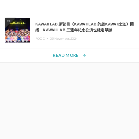
10
KAWAII LAB.新節目《KAWAII LAB.的超KAWAII之道》開
播，KAWAII LAB.三週年紀念公演也確定舉辦
FOOD ・
05.November.2024
READ MORE
arrow_forward