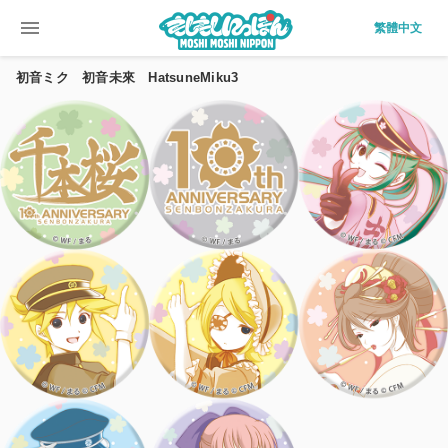
menu
繁體中文
初音ミク 初音未來 HatsuneMiku3