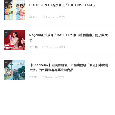
04
CUTIE STREET首次登上「THE FIRST TAKE」
MUSIC ・
17.December.2024
05
Nagomi正式成為「CASETiFY 假日禮物指南」的形象大
使！
未分類 ・
26.November.2024
06
【Channel47】在長野縣飯田市推出體驗「真正日本鄉村
生活」的外國遊客專屬旅遊商品
FOOD ・
19.November.2024