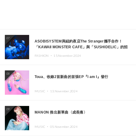
07
ASOBISYSTEM與紐約夜店The Stranger攜手合作！
「KAWAII MONSTER CAFE」與「SUSHIDELIC」的招
牌女孩們將於紐約展現夢幻舞台
FASHION ・
15.November.2024
08
Toua、收錄2首新曲的首張EP『I am I』發行
MUSIC ・
13.November.2024
09
MANON 推出新單曲〈成長痛〉
MUSIC ・
05.November.2024