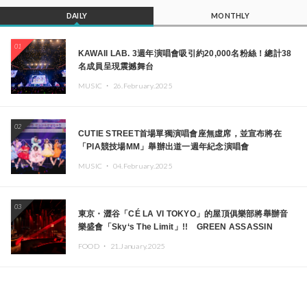
DAILY
MONTHLY
01
KAWAII LAB. 3週年演唱會吸引約20,000名粉絲！總計38
名成員呈現震撼舞台
MUSIC ・
26.February.2025
02
CUTIE STREET首場單獨演唱會座無虛席，並宣布將在
「PIA競技場MM」舉辦出道一週年紀念演唱會
MUSIC ・
04.February.2025
03
東京・澀谷「CÉ LA VI TOKYO」的屋頂俱樂部將舉辦音
樂盛會「Sky‘s The Limit」!! GREEN ASSASSIN
DOLLAR、JOMMY、Kza（FORCE OF NATURE）等日
FOOD ・
21.January.2025
本頂尖DJ及創作者齊聚一堂