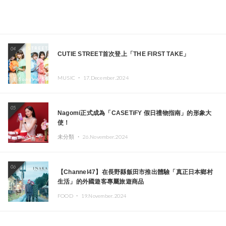
04
CUTIE STREET首次登上「THE FIRST TAKE」
MUSIC ・
17.December.2024
05
Nagomi正式成為「CASETiFY 假日禮物指南」的形象大
使！
未分類 ・
26.November.2024
06
【Channel47】在長野縣飯田市推出體驗「真正日本鄉村
生活」的外國遊客專屬旅遊商品
FOOD ・
19.November.2024