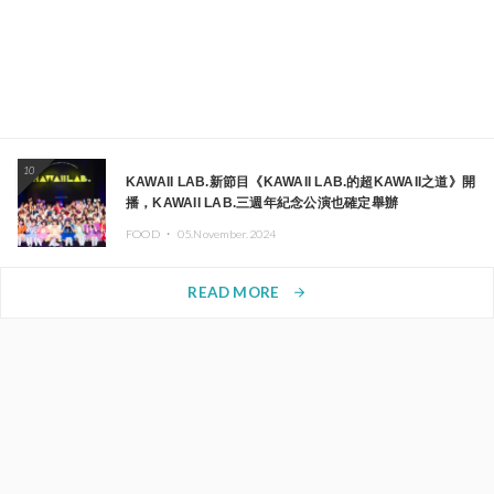
10
KAWAII LAB.新節目《KAWAII LAB.的超KAWAII之道》開
播，KAWAII LAB.三週年紀念公演也確定舉辦
FOOD ・
05.November.2024
READ MORE
arrow_forward