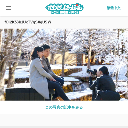
menu
繁體中文
fOi2K58b1UxTVgS0qUSW
この写真の記事をみる