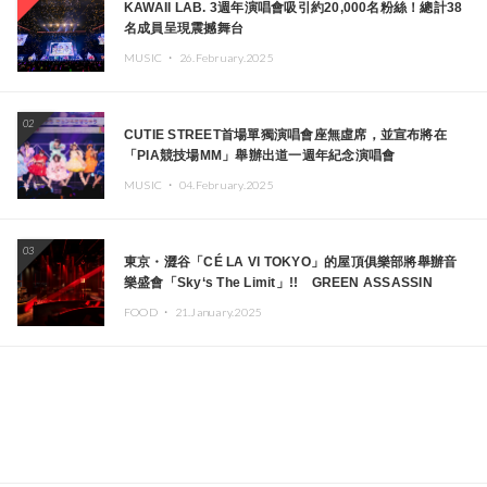
KAWAII LAB. 3週年演唱會吸引約20,000名粉絲！總計38
名成員呈現震撼舞台
MUSIC ・
26.February.2025
02
CUTIE STREET首場單獨演唱會座無虛席，並宣布將在
「PIA競技場MM」舉辦出道一週年紀念演唱會
MUSIC ・
04.February.2025
03
東京・澀谷「CÉ LA VI TOKYO」的屋頂俱樂部將舉辦音
樂盛會「Sky‘s The Limit」!! GREEN ASSASSIN
DOLLAR、JOMMY、Kza（FORCE OF NATURE）等日
FOOD ・
21.January.2025
本頂尖DJ及創作者齊聚一堂