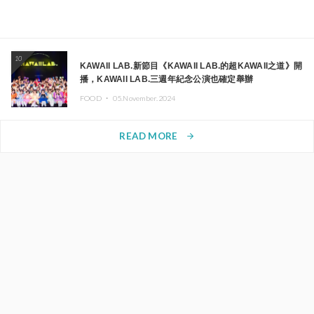
10
KAWAII LAB.新節目《KAWAII LAB.的超KAWAII之道》開
播，KAWAII LAB.三週年紀念公演也確定舉辦
FOOD ・
05.November.2024
READ MORE
arrow_forward