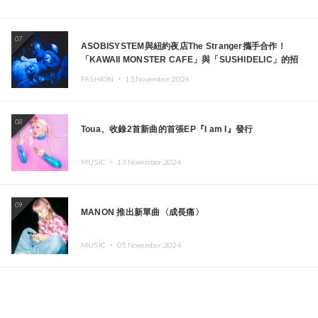
07
ASOBISYSTEM與紐約夜店The Stranger攜手合作！
「KAWAII MONSTER CAFE」與「SUSHIDELIC」的招
牌女孩們將於紐約展現夢幻舞台
FASHION ・
15.November.2024
08
Toua、收錄2首新曲的首張EP『I am I』發行
MUSIC ・
13.November.2024
09
MANON 推出新單曲〈成長痛〉
MUSIC ・
05.November.2024