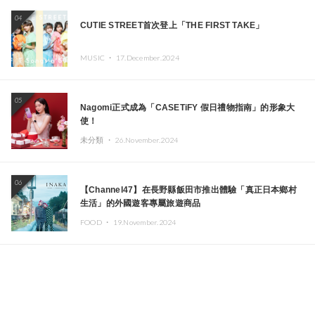
04
CUTIE STREET首次登上「THE FIRST TAKE」
MUSIC ・
17.December.2024
05
Nagomi正式成為「CASETiFY 假日禮物指南」的形象大
使！
未分類 ・
26.November.2024
06
【Channel47】在長野縣飯田市推出體驗「真正日本鄉村
生活」的外國遊客專屬旅遊商品
FOOD ・
19.November.2024