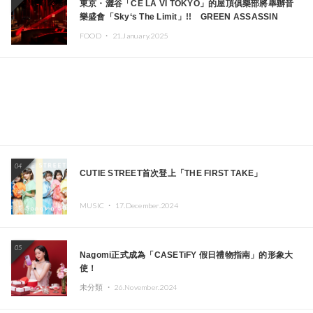
東京・澀谷「CÉ LA VI TOKYO」的屋頂俱樂部將舉辦音
樂盛會「Sky‘s The Limit」!! GREEN ASSASSIN
DOLLAR、JOMMY、Kza（FORCE OF NATURE）等日
FOOD ・
21.January.2025
本頂尖DJ及創作者齊聚一堂
04
CUTIE STREET首次登上「THE FIRST TAKE」
MUSIC ・
17.December.2024
05
Nagomi正式成為「CASETiFY 假日禮物指南」的形象大
使！
未分類 ・
26.November.2024