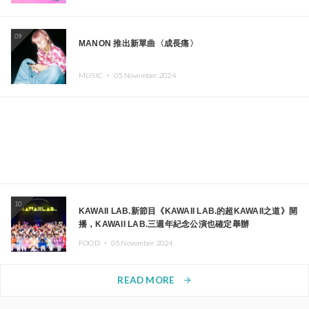
09
MANON 推出新單曲〈成長痛〉
MUSIC ・
05.November.2024
10
KAWAII LAB.新節目《KAWAII LAB.的超KAWAII之道》開
播，KAWAII LAB.三週年紀念公演也確定舉辦
FOOD ・
05.November.2024
READ MORE
arrow_forward