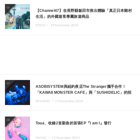
06
【Channel47】在長野縣飯田市推出體驗「真正日本鄉村
生活」的外國遊客專屬旅遊商品
FOOD ・
19.November.2024
07
ASOBISYSTEM與紐約夜店The Stranger攜手合作！
「KAWAII MONSTER CAFE」與「SUSHIDELIC」的招
牌女孩們將於紐約展現夢幻舞台
FASHION ・
15.November.2024
08
Toua、收錄2首新曲的首張EP『I am I』發行
MUSIC ・
13.November.2024