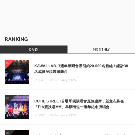
RANKING
DAILY
MONTHLY
01
KAWAII LAB. 3週年演唱會吸引約20,000名粉絲！總計38
名成員呈現震撼舞台
MUSIC ・
26.February.2025
02
CUTIE STREET首場單獨演唱會座無虛席，並宣布將在
「PIA競技場MM」舉辦出道一週年紀念演唱會
MUSIC ・
04.February.2025
03