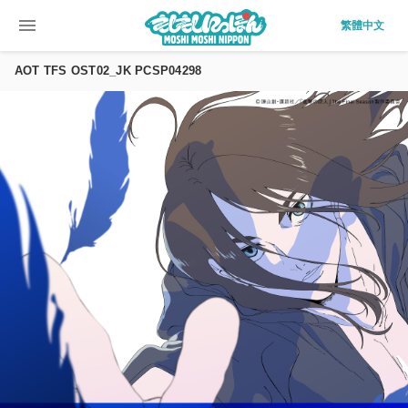
menu
繁體中文
AOT TFS OST02_JK PCSP04298