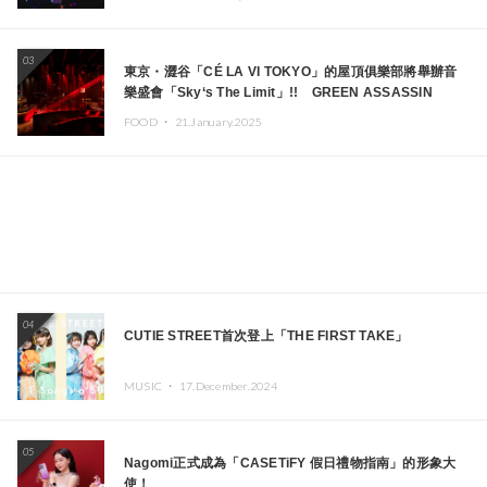
03
東京・澀谷「CÉ LA VI TOKYO」的屋頂俱樂部將舉辦音
樂盛會「Sky‘s The Limit」!! GREEN ASSASSIN
DOLLAR、JOMMY、Kza（FORCE OF NATURE）等日
FOOD ・
21.January.2025
本頂尖DJ及創作者齊聚一堂
04
CUTIE STREET首次登上「THE FIRST TAKE」
MUSIC ・
17.December.2024
05
Nagomi正式成為「CASETiFY 假日禮物指南」的形象大
使！