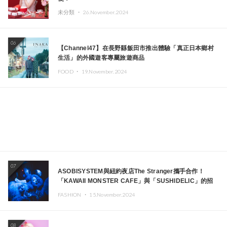
未分類 ・
26.November.2024
06
【Channel47】在長野縣飯田市推出體驗「真正日本鄉村
生活」的外國遊客專屬旅遊商品
FOOD ・
19.November.2024
07
ASOBISYSTEM與紐約夜店The Stranger攜手合作！
「KAWAII MONSTER CAFE」與「SUSHIDELIC」的招
牌女孩們將於紐約展現夢幻舞台
FASHION ・
15.November.2024
08