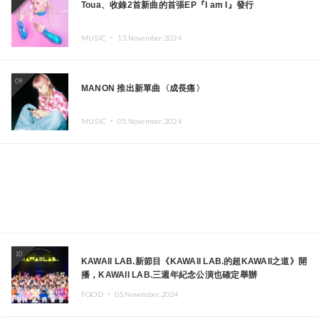
Toua、收錄2首新曲的首張EP『I am I』發行
MUSIC ・
13.November.2024
09
MANON 推出新單曲〈成長痛〉
MUSIC ・
05.November.2024
10
KAWAII LAB.新節目《KAWAII LAB.的超KAWAII之道》開
播，KAWAII LAB.三週年紀念公演也確定舉辦
FOOD ・
05.November.2024