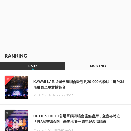
RANKING
DAILY
MONTHLY
01
KAWAII LAB. 3週年演唱會吸引約20,000名粉絲！總計38
名成員呈現震撼舞台
MUSIC ・
26.February.2025
02
CUTIE STREET首場單獨演唱會座無虛席，並宣布將在
「PIA競技場MM」舉辦出道一週年紀念演唱會
MUSIC ・
04.February.2025