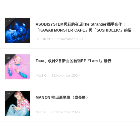
07
ASOBISYSTEM與紐約夜店The Stranger攜手合作！
「KAWAII MONSTER CAFE」與「SUSHIDELIC」的招
牌女孩們將於紐約展現夢幻舞台
FASHION ・
15.November.2024
08
Toua、收錄2首新曲的首張EP『I am I』發行
MUSIC ・
13.November.2024
09
MANON 推出新單曲〈成長痛〉
MUSIC ・
05.November.2024