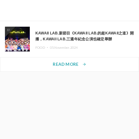
10
KAWAII LAB.新節目《KAWAII LAB.的超KAWAII之道》開
播，KAWAII LAB.三週年紀念公演也確定舉辦
FOOD ・
05.November.2024
READ MORE
arrow_forward