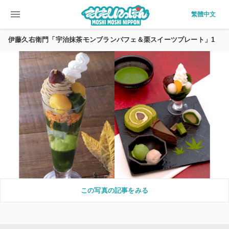
menu
繁體中文
伊藤久右衛門「宇治抹茶モンブランパフェ＆栗スイーツプレート」1
この写真の記事をみる