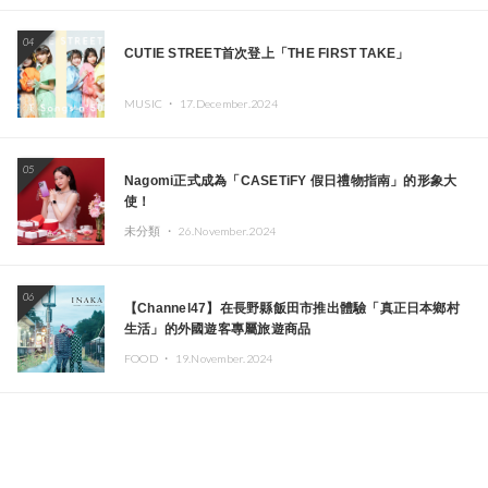
04
CUTIE STREET首次登上「THE FIRST TAKE」
MUSIC ・
17.December.2024
05
Nagomi正式成為「CASETiFY 假日禮物指南」的形象大
使！
未分類 ・
26.November.2024
06
【Channel47】在長野縣飯田市推出體驗「真正日本鄉村
生活」的外國遊客專屬旅遊商品
FOOD ・
19.November.2024