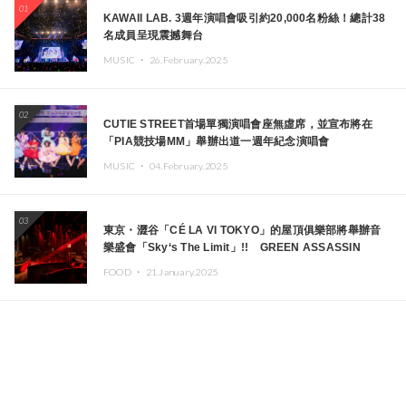
01
KAWAII LAB. 3週年演唱會吸引約20,000名粉絲！總計38
名成員呈現震撼舞台
MUSIC ・
26.February.2025
02
CUTIE STREET首場單獨演唱會座無虛席，並宣布將在
「PIA競技場MM」舉辦出道一週年紀念演唱會
MUSIC ・
04.February.2025
03
東京・澀谷「CÉ LA VI TOKYO」的屋頂俱樂部將舉辦音
樂盛會「Sky‘s The Limit」!! GREEN ASSASSIN
DOLLAR、JOMMY、Kza（FORCE OF NATURE）等日
FOOD ・
21.January.2025
本頂尖DJ及創作者齊聚一堂