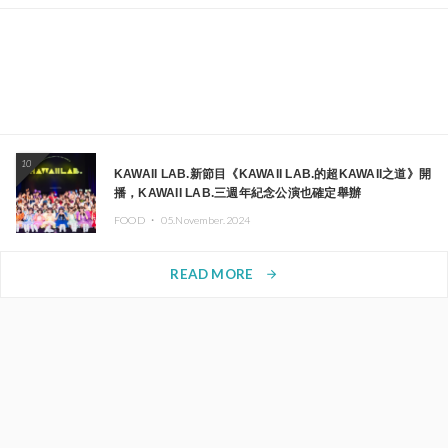
10
KAWAII LAB.新節目《KAWAII LAB.的超KAWAII之道》開
播，KAWAII LAB.三週年紀念公演也確定舉辦
FOOD ・
05.November.2024
READ MORE
arrow_forward