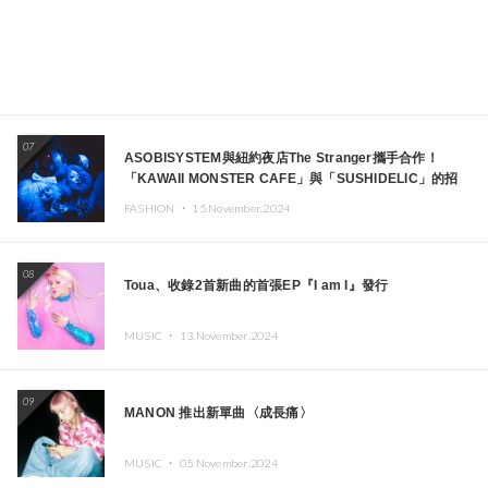
07
ASOBISYSTEM與紐約夜店The Stranger攜手合作！
「KAWAII MONSTER CAFE」與「SUSHIDELIC」的招
牌女孩們將於紐約展現夢幻舞台
FASHION ・
15.November.2024
08
Toua、收錄2首新曲的首張EP『I am I』發行
MUSIC ・
13.November.2024
09
MANON 推出新單曲〈成長痛〉
MUSIC ・
05.November.2024