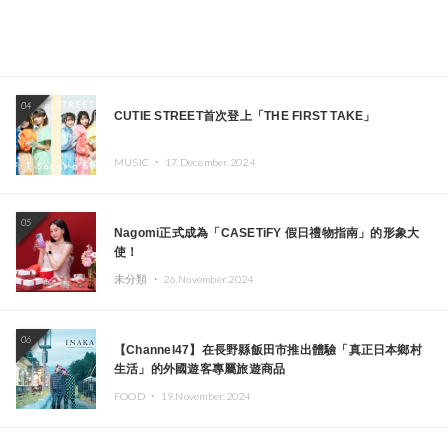
04
CUTIE STREET首次登上「THE FIRST TAKE」
MUSIC ・
17.December.2024
05
Nagomi正式成為「CASETiFY 假日禮物指南」的形象大
使！
未分類 ・
26.November.2024
06
【Channel47】在長野縣飯田市推出體驗「真正日本鄉村
生活」的外國遊客專屬旅遊商品
FOOD ・
19.November.2024