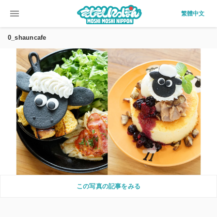
menu
繁體中文
0_shauncafe
この写真の記事をみる