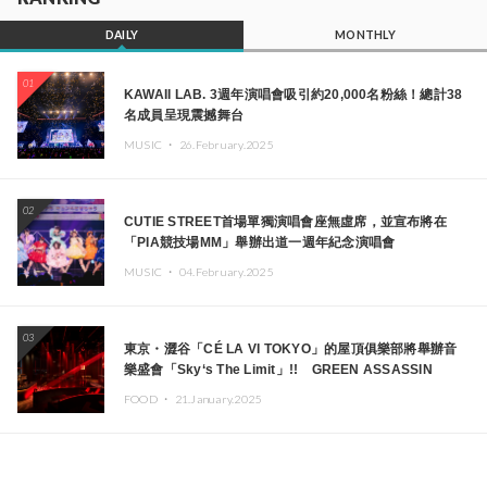
DAILY
MONTHLY
01
KAWAII LAB. 3週年演唱會吸引約20,000名粉絲！總計38
名成員呈現震撼舞台
MUSIC ・
26.February.2025
02
CUTIE STREET首場單獨演唱會座無虛席，並宣布將在
「PIA競技場MM」舉辦出道一週年紀念演唱會
MUSIC ・
04.February.2025
03
東京・澀谷「CÉ LA VI TOKYO」的屋頂俱樂部將舉辦音
樂盛會「Sky‘s The Limit」!! GREEN ASSASSIN
DOLLAR、JOMMY、Kza（FORCE OF NATURE）等日
FOOD ・
21.January.2025
本頂尖DJ及創作者齊聚一堂