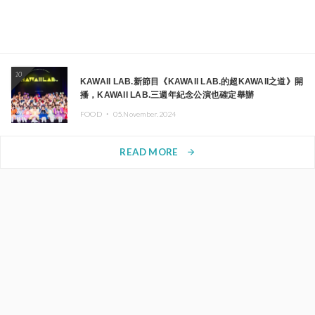
10
KAWAII LAB.新節目《KAWAII LAB.的超KAWAII之道》開
播，KAWAII LAB.三週年紀念公演也確定舉辦
FOOD ・
05.November.2024
READ MORE
arrow_forward