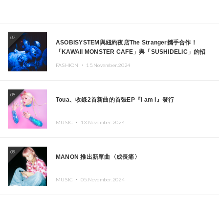
07
ASOBISYSTEM與紐約夜店The Stranger攜手合作！
「KAWAII MONSTER CAFE」與「SUSHIDELIC」的招
牌女孩們將於紐約展現夢幻舞台
FASHION ・
15.November.2024
08
Toua、收錄2首新曲的首張EP『I am I』發行
MUSIC ・
13.November.2024
09
MANON 推出新單曲〈成長痛〉
MUSIC ・
05.November.2024