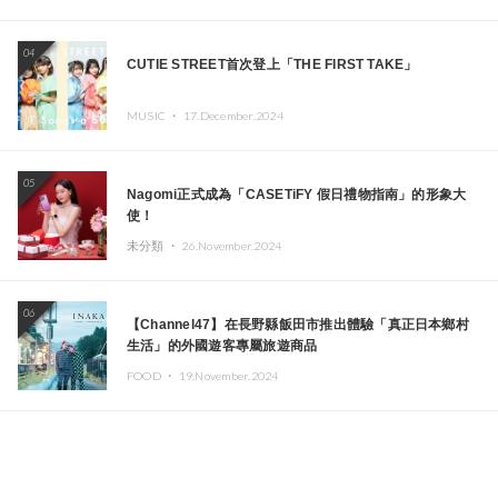
04
CUTIE STREET首次登上「THE FIRST TAKE」
MUSIC ・
17.December.2024
05
Nagomi正式成為「CASETiFY 假日禮物指南」的形象大
使！
未分類 ・
26.November.2024
06
【Channel47】在長野縣飯田市推出體驗「真正日本鄉村
生活」的外國遊客專屬旅遊商品
FOOD ・
19.November.2024