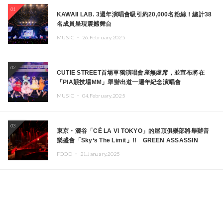
01
KAWAII LAB. 3週年演唱會吸引約20,000名粉絲！總計38
名成員呈現震撼舞台
MUSIC ・
26.February.2025
02
CUTIE STREET首場單獨演唱會座無虛席，並宣布將在
「PIA競技場MM」舉辦出道一週年紀念演唱會
MUSIC ・
04.February.2025
03
東京・澀谷「CÉ LA VI TOKYO」的屋頂俱樂部將舉辦音
樂盛會「Sky‘s The Limit」!! GREEN ASSASSIN
DOLLAR、JOMMY、Kza（FORCE OF NATURE）等日
FOOD ・
21.January.2025
本頂尖DJ及創作者齊聚一堂