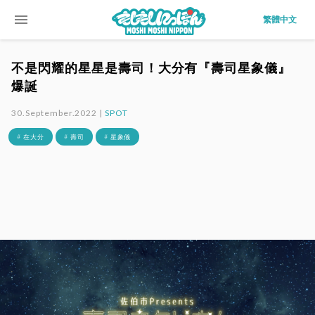
menu
繁體中文
不是閃耀的星星是壽司！大分有『壽司星象儀』
爆誕
30.September.2022 |
SPOT
# 在大分
# 壽司
# 星象儀