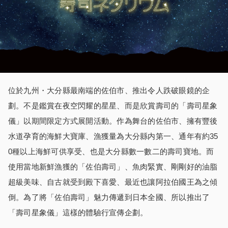
位於九州・大分縣最南端的佐伯市、推出令人跌破眼鏡的企
劃。不是鑑賞在夜空閃耀的星星、而是欣賞壽司的「壽司星象
儀」以期間限定方式展開活動。作為舞台的佐伯市、擁有豐後
水道孕育的海鮮大寶庫、漁獲量為大分縣内第一、通年有約35
0種以上海鮮可供享受、也是大分縣數一數二的壽司寶地。而
使用當地新鮮漁獲的「佐伯壽司」、魚肉緊實、剛剛好的油脂
超級美味、自古就受到殿下喜愛、最近也讓阿拉伯國王為之傾
倒。為了將「佐伯壽司」魅力傳遞到日本全國、所以推出了
「壽司星象儀」這樣的體驗行宣傳企劃。