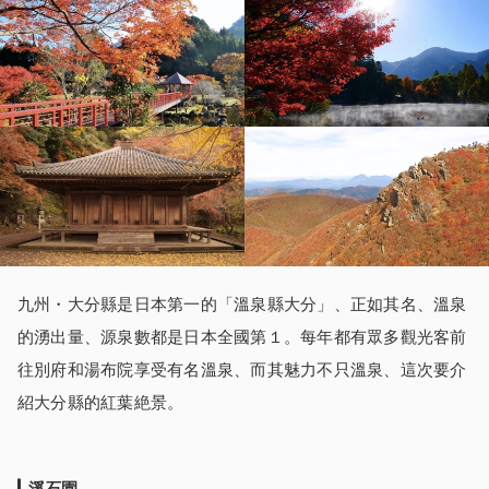
九州・大分縣是日本第一的「溫泉縣大分」、正如其名、溫泉
的湧出量、源泉數都是日本全國第１。每年都有眾多觀光客前
往別府和湯布院享受有名溫泉、而其魅力不只溫泉、這次要介
紹大分縣的紅葉絶景。
溪石園