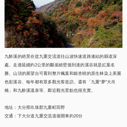
九酔溪的絶景在從九重交流道往山波快速道路連結的縣道深
處。走過延續約2公里的斷崖絕壁後到達的溪谷就是紅葉名
勝。山頂的展望台可看到整片楓葉和銀杏樹的原生林染上美麗
色彩溪谷、毎年都有眾多觀光客造訪。還有「九重“夢”大吊
橋」和九酔溪溫泉等、鄰近觀光景點也很充實。
地址：大分県玖珠郡九重町田野
交通：下大分道九重交流道後開車約20分