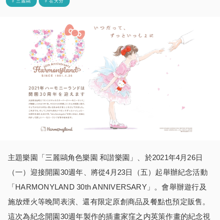
# 三麗鷗
# 在大分
主題樂園「三麗鷗角色樂園 和諧樂園」、於2021年4月26日
（一）迎接開園30週年、將從4月23日（五）起舉辦紀念活動
「HARMONYLAND 30th ANNIVERSARY」。會舉辦遊行及
施放煙火等晚間表演、還有限定原創商品及餐點也預定販售。
這次為紀念開園30週年製作的插畫家窪之内英策作畫的紀念視