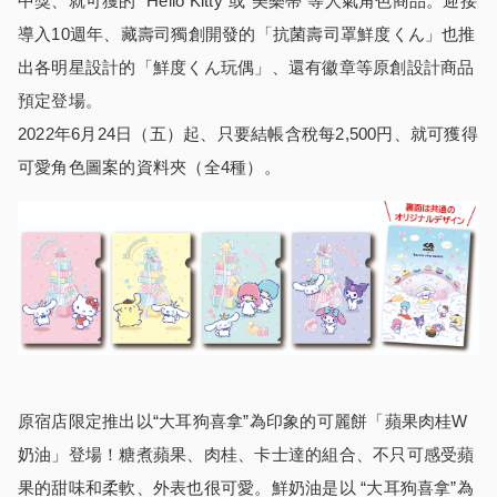
中獎、就可獲的 “Hello Kitty”或“美樂蒂”等人氣角色商品。迎接
導入10週年、藏壽司獨創開發的「抗菌壽司罩鮮度くん」也推
出各明星設計的「鮮度くん玩偶」、還有徽章等原創設計商品
預定登場。
2022年6月24日（五）起、只要結帳含稅每2,500円、就可獲得
可愛角色圖案的資料夾（全4種）。
原宿店限定推出以“大耳狗喜拿”為印象的可麗餅「蘋果肉桂W
奶油」登場！糖煮蘋果、肉桂、卡士達的組合、不只可感受蘋
果的甜味和柔軟、外表也很可愛。鮮奶油是以 “大耳狗喜拿”為