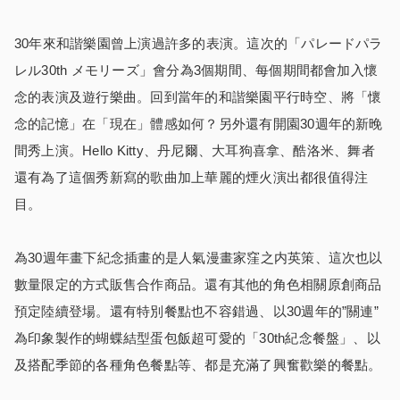
30年來和諧樂園曾上演過許多的表演。這次的「パレードパラ
レル30th メモリーズ」會分為3個期間、每個期間都會加入懷
念的表演及遊行樂曲。回到當年的和諧樂園平行時空、將「懷
念的記憶」在「現在」體感如何？另外還有開園30週年的新晚
間秀上演。Hello Kitty、丹尼爾、大耳狗喜拿、酷洛米、舞者
還有為了這個秀新寫的歌曲加上華麗的煙火演出都很值得注
目。
為30週年畫下紀念插畫的是人氣漫畫家窪之内英策、這次也以
數量限定的方式販售合作商品。還有其他的角色相關原創商品
預定陸續登場。還有特別餐點也不容錯過、以30週年的”關連”
為印象製作的蝴蝶結型蛋包飯超可愛的「30th紀念餐盤」、以
及搭配季節的各種角色餐點等、都是充滿了興奮歡樂的餐點。