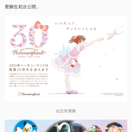
覺圖也初次公開。
紀念視覺圖