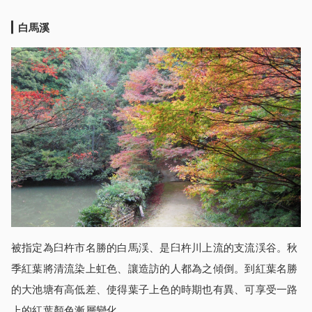
白馬溪
被指定為臼杵市名勝的白馬渓、是臼杵川上流的支流渓谷。秋
季紅葉將清流染上虹色、讓造訪的人都為之傾倒。到紅葉名勝
的大池塘有高低差、使得葉子上色的時期也有異、可享受一路
上的紅葉顏色漸層變化。