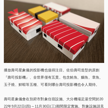
播放壽司星象儀的投影機也值得注目。佐伯壽司造型的原創
『壽司投影機』、全世界僅有五貫。包含鮪魚、鰤魚、章魚、
玉子燒、鮮蝦等五種、可看到哪台壽司投影機也令人期待。
壽司星象儀會在別府市對象住宿設施、大分機場足湯空間於20
22年9月22日(四)～11月30日(三)期間限定實施。對象設施請見