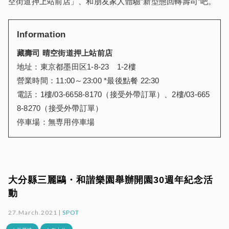
空街道押上站前店」、和朋友家人體驗”新型態回轉壽司”吧。
Information
藏壽司 晴空街道押上站前店
地址：東京都墨田区1-8-23 1-2樓
營業時間：11:00～23:00 *最後點餐 22:30
電話：1樓/03-6658-8170（接受外帶訂單）、2樓/03-665
8-8270（接受外帶訂單）
停車場：無専用停車場
大分縣三麗鷗・和諧樂園舉辦開園30週年紀念活
動
27.March.2021 |
SPOT