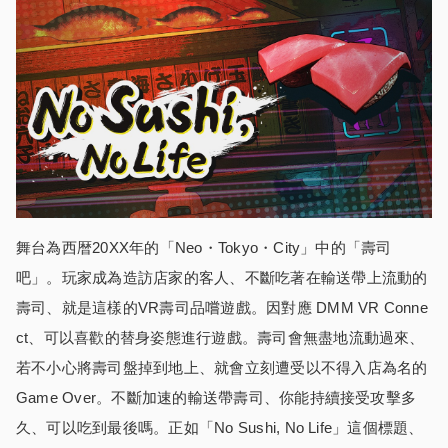
舞台為西暦20XX年的「Neo・Tokyo・City」中的「壽司
吧」。玩家成為造訪店家的客人、不斷吃著在輸送帶上流動的
壽司、就是這樣的VR壽司品嚐遊戲。因對應 DMM VR Conne
ct、可以喜歡的替身姿態進行遊戲。壽司會無盡地流動過來、
若不小心將壽司盤掉到地上、就會立刻遭受以不得入店為名的
Game Over。不斷加速的輸送帶壽司、你能持續接受攻擊多
久、可以吃到最後嗎。正如「No Sushi, No Life」這個標題、