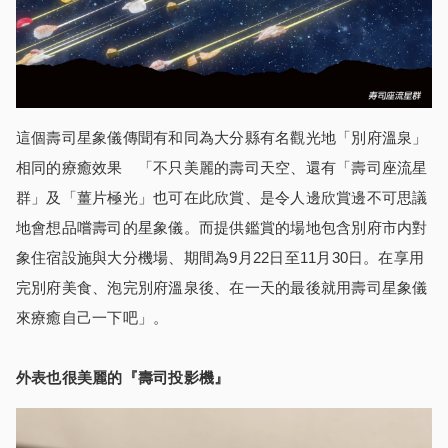
這個壽司星象儀傳聞有和同為大分縣有名觀光地「別府溫泉」
相同的療癒效果 「不只美麗的壽司天空、還有「壽司座流星
群」及「薑片極光」也可在此欣賞、是令人邊欣賞邊不可思議
地會想品嚐壽司的星象儀。而提供鑑賞的場地包含別府市内對
象住宿設施與大分機場、期間為9月22日至11月30日。在享用
完別府美食、泡完別府溫泉後、在一天的最後就用壽司星象儀
來療癒自己一下吧」。
外表也很美麗的『壽司投影機
』