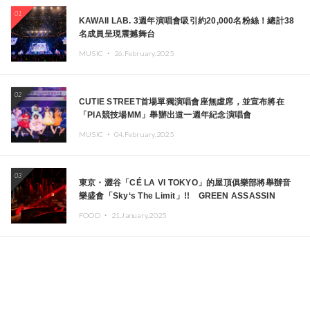
01
KAWAII LAB. 3週年演唱會吸引約20,000名粉絲！總計38
名成員呈現震撼舞台
MUSIC ・
26.February.2025
02
CUTIE STREET首場單獨演唱會座無虛席，並宣布將在
「PIA競技場MM」舉辦出道一週年紀念演唱會
MUSIC ・
04.February.2025
03
東京・澀谷「CÉ LA VI TOKYO」的屋頂俱樂部將舉辦音
樂盛會「Sky‘s The Limit」!! GREEN ASSASSIN
DOLLAR、JOMMY、Kza（FORCE OF NATURE）等日
FOOD ・
21.January.2025
本頂尖DJ及創作者齊聚一堂