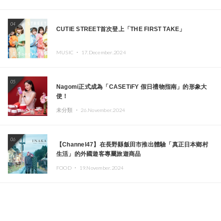
04
CUTIE STREET首次登上「THE FIRST TAKE」
MUSIC ・
17.December.2024
05
Nagomi正式成為「CASETiFY 假日禮物指南」的形象大
使！
未分類 ・
26.November.2024
06
【Channel47】在長野縣飯田市推出體驗「真正日本鄉村
生活」的外國遊客專屬旅遊商品
FOOD ・
19.November.2024