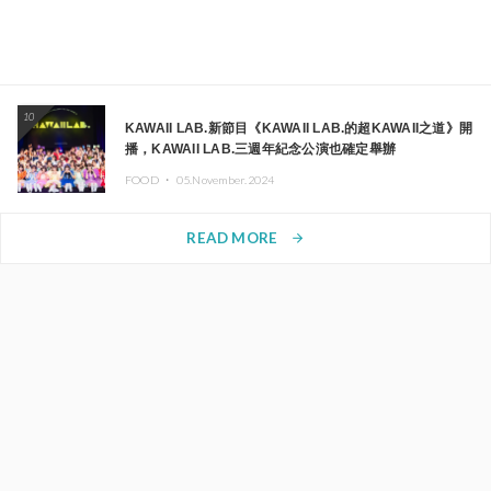
10
KAWAII LAB.新節目《KAWAII LAB.的超KAWAII之道》開
播，KAWAII LAB.三週年紀念公演也確定舉辦
FOOD ・
05.November.2024
READ MORE
arrow_forward