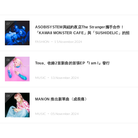
07
ASOBISYSTEM與紐約夜店The Stranger攜手合作！
「KAWAII MONSTER CAFE」與「SUSHIDELIC」的招
牌女孩們將於紐約展現夢幻舞台
FASHION ・
15.November.2024
08
Toua、收錄2首新曲的首張EP『I am I』發行
MUSIC ・
13.November.2024
09
MANON 推出新單曲〈成長痛〉
MUSIC ・
05.November.2024