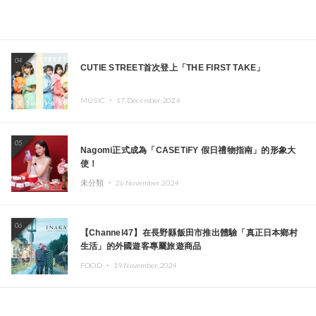
04
CUTIE STREET首次登上「THE FIRST TAKE」
MUSIC ・
17.December.2024
05
Nagomi正式成為「CASETiFY 假日禮物指南」的形象大
使！
未分類 ・
26.November.2024
06
【Channel47】在長野縣飯田市推出體驗「真正日本鄉村
生活」的外國遊客專屬旅遊商品
FOOD ・
19.November.2024