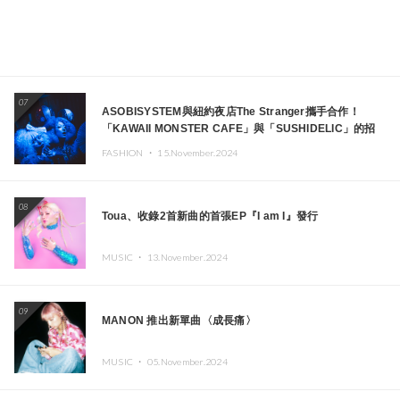
07
ASOBISYSTEM與紐約夜店The Stranger攜手合作！
「KAWAII MONSTER CAFE」與「SUSHIDELIC」的招
牌女孩們將於紐約展現夢幻舞台
FASHION ・
15.November.2024
08
Toua、收錄2首新曲的首張EP『I am I』發行
MUSIC ・
13.November.2024
09
MANON 推出新單曲〈成長痛〉
MUSIC ・
05.November.2024