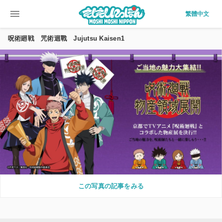
menu
繁體中文
呪術廻戦 咒術迴戰 Jujutsu Kaisen1
この写真の記事をみる