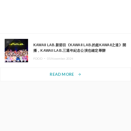
10
KAWAII LAB.新節目《KAWAII LAB.的超KAWAII之道》開
播，KAWAII LAB.三週年紀念公演也確定舉辦
FOOD ・
05.November.2024
READ MORE
arrow_forward