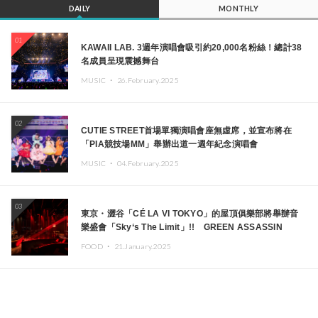
DAILY
MONTHLY
01
KAWAII LAB. 3週年演唱會吸引約20,000名粉絲！總計38
名成員呈現震撼舞台
MUSIC ・
26.February.2025
02
CUTIE STREET首場單獨演唱會座無虛席，並宣布將在
「PIA競技場MM」舉辦出道一週年紀念演唱會
MUSIC ・
04.February.2025
03
東京・澀谷「CÉ LA VI TOKYO」的屋頂俱樂部將舉辦音
樂盛會「Sky‘s The Limit」!! GREEN ASSASSIN
DOLLAR、JOMMY、Kza（FORCE OF NATURE）等日
FOOD ・
21.January.2025
本頂尖DJ及創作者齊聚一堂