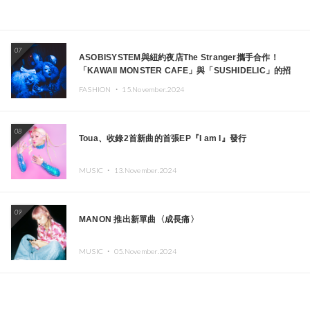
07
ASOBISYSTEM與紐約夜店The Stranger攜手合作！
「KAWAII MONSTER CAFE」與「SUSHIDELIC」的招
牌女孩們將於紐約展現夢幻舞台
FASHION ・
15.November.2024
08
Toua、收錄2首新曲的首張EP『I am I』發行
MUSIC ・
13.November.2024
09
MANON 推出新單曲〈成長痛〉
MUSIC ・
05.November.2024