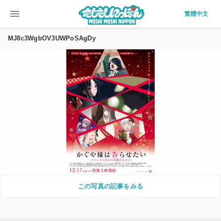
menu
繁體中文
MJ8c3WgbOV3UWPoSAgDy
この写真の記事をみる