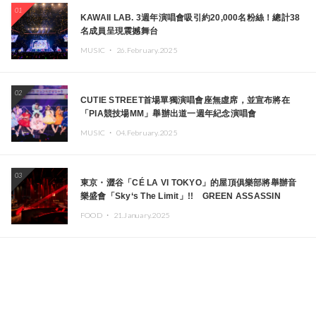
01
KAWAII LAB. 3週年演唱會吸引約20,000名粉絲！總計38
名成員呈現震撼舞台
MUSIC ・
26.February.2025
02
CUTIE STREET首場單獨演唱會座無虛席，並宣布將在
「PIA競技場MM」舉辦出道一週年紀念演唱會
MUSIC ・
04.February.2025
03
東京・澀谷「CÉ LA VI TOKYO」的屋頂俱樂部將舉辦音
樂盛會「Sky‘s The Limit」!! GREEN ASSASSIN
DOLLAR、JOMMY、Kza（FORCE OF NATURE）等日
FOOD ・
21.January.2025
本頂尖DJ及創作者齊聚一堂