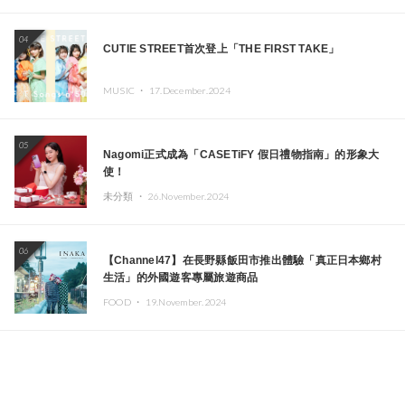
04
CUTIE STREET首次登上「THE FIRST TAKE」
MUSIC ・
17.December.2024
05
Nagomi正式成為「CASETiFY 假日禮物指南」的形象大
使！
未分類 ・
26.November.2024
06
【Channel47】在長野縣飯田市推出體驗「真正日本鄉村
生活」的外國遊客專屬旅遊商品
FOOD ・
19.November.2024