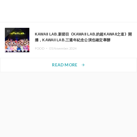
10
KAWAII LAB.新節目《KAWAII LAB.的超KAWAII之道》開
播，KAWAII LAB.三週年紀念公演也確定舉辦
FOOD ・
05.November.2024
READ MORE
arrow_forward