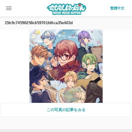
menu
繁體中文
15b9c74590258c659701fd6ca35e603d
この写真の記事をみる