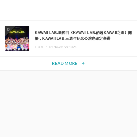
10
KAWAII LAB.新節目《KAWAII LAB.的超KAWAII之道》開
播，KAWAII LAB.三週年紀念公演也確定舉辦
FOOD ・
05.November.2024
READ MORE
arrow_forward