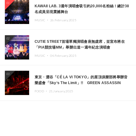
01
KAWAII LAB. 3週年演唱會吸引約20,000名粉絲！總計38
名成員呈現震撼舞台
MUSIC ・
26.February.2025
02
CUTIE STREET首場單獨演唱會座無虛席，並宣布將在
「PIA競技場MM」舉辦出道一週年紀念演唱會
MUSIC ・
04.February.2025
03
東京・澀谷「CÉ LA VI TOKYO」的屋頂俱樂部將舉辦音
樂盛會「Sky‘s The Limit」!! GREEN ASSASSIN
DOLLAR、JOMMY、Kza（FORCE OF NATURE）等日
FOOD ・
21.January.2025
本頂尖DJ及創作者齊聚一堂