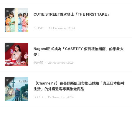
04
CUTIE STREET首次登上「THE FIRST TAKE」
MUSIC ・
17.December.2024
05
Nagomi正式成為「CASETiFY 假日禮物指南」的形象大
使！
未分類 ・
26.November.2024
06
【Channel47】在長野縣飯田市推出體驗「真正日本鄉村
生活」的外國遊客專屬旅遊商品
FOOD ・
19.November.2024