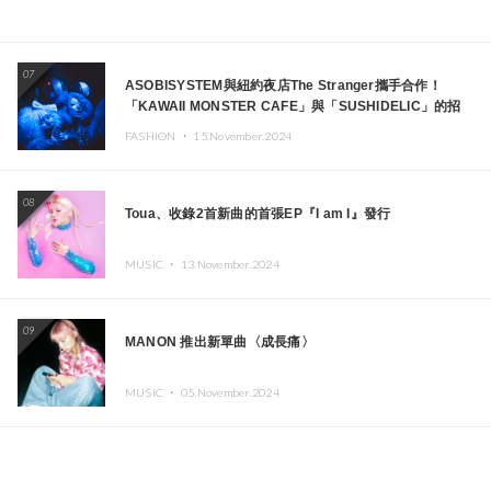
07
ASOBISYSTEM與紐約夜店The Stranger攜手合作！
「KAWAII MONSTER CAFE」與「SUSHIDELIC」的招
牌女孩們將於紐約展現夢幻舞台
FASHION ・
15.November.2024
08
Toua、收錄2首新曲的首張EP『I am I』發行
MUSIC ・
13.November.2024
09
MANON 推出新單曲〈成長痛〉
MUSIC ・
05.November.2024