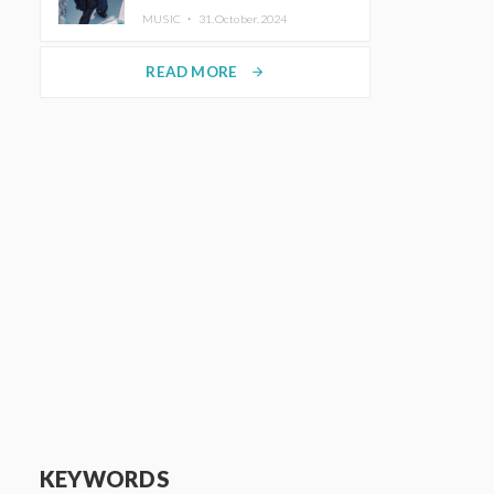
MUSIC ・
31.October.2024
READ MORE
arrow_forward
KEYWORDS