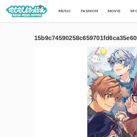
MUSIC
FASHION
MOVIE
SP
15b9c74590258c659701fd6ca35e6