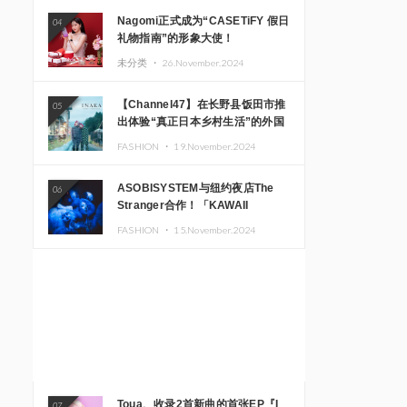
Nagomi正式成为“CASETiFY 假日
04
礼物指南”的形象大使！
未分类 ・
26.November.2024
【Channel47】在长野县饭田市推
05
出体验“真正日本乡村生活”的外国
游客专属旅游商品
FASHION ・
19.November.2024
ASOBISYSTEM与纽约夜店The
06
Stranger合作！「KAWAII
MONSTER CAFE」和
FASHION ・
15.November.2024
「SUSHIDELIC」的招牌女孩们在
纽约献上梦幻舞台
Toua、收录2首新曲的首张EP『I
07