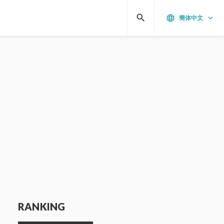
search
language
keyboard_arrow_down
簡体中文
RANKING