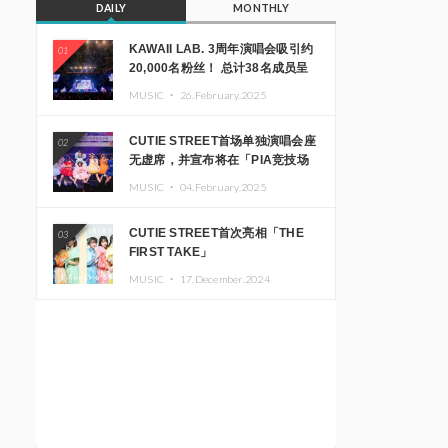
DAILY
MONTHLY
KAWAII LAB. 3周年演唱会吸引约
01
20,000名粉丝！ 总计38名成员呈
现震撼舞台
MUSIC ・
26.February.2025
CUTIE STREET首场单独演唱会座
02
无虚席，并宣布将在「PIA竞技场
MM」举办出道一周年纪念演唱会
MUSIC ・
04.February.2025
CUTIE STREET首次亮相「THE
03
FIRST TAKE」
MUSIC ・
17.December.2024