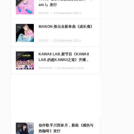
am I』发行
MUSIC ・
13.November.2024
MANON 推出全新单曲《成长痛》
08
MUSIC ・
05.November.2024
KAWAII LAB.新节目《KAWAII
09
LAB.的超KAWAII之道》开播，
KAWAII LAB.三周年纪念公演确定
FASHION ・
05.November.2024
举办
创作歌手川西奈月，新曲《感伤与
10
热咖啡》发行