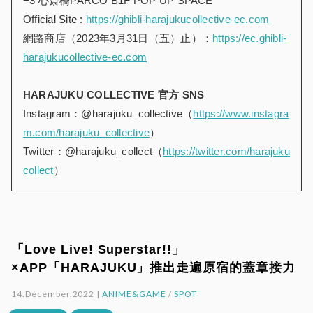
−3 心斎橋PARCO B1F POP UP SPACE
Official Site :
https://ghibli-harajukucollective-ec.com
網路商店（2023年3月31日（五）止）：
https://ec.ghibli-
harajukucollective-ec.com
HARAJUKU COLLECTIVE
官方
SNS
Instagram：@harajuku_collective（
https://www.instagra
m.com/harajuku_collective
）
Twitter：@harajuku_collect（
https://twitter.com/harajuku
collect
）
「Love Live! Superstar!!」
×APP「HARAJUKU」推出走遍原宿的蓋章接力
14.December.2022 |
ANIME&GAME
/
SPOT