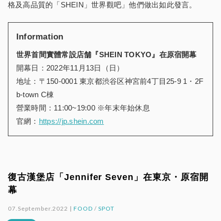
格及高品質的「SHEIN」世界觀吧」他們做出如此發言。
Information
世界首間實體常設店舗『SHEIN TOKYO』在原宿開幕
開幕日：2022年11月13日（日）
地址：〒150-0001 東京都渋谷区神宮前4丁目25-9 1・2F
b-town C棟
營業時間：11:00~19:00 ※年末年始休息
官網：
https://jp.shein.com
復古漢堡店「Jennifer Seven」在東京・原宿開
幕
07.September.2022 |
FOOD
/
SPOT