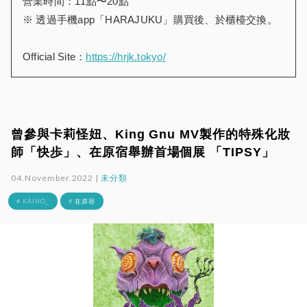
營業時間：11點〜20點
※ 透過手機app「HARAJUKU」購買後、於櫃檯交換。
Official Site：
https://hrjk.tokyo/
曾參與卡莉怪妞、King Gnu MV製作的特殊化妝
師「快歩」、在原宿舉辦首場個展 「TIPSY」
04.November.2022 |
未分類
# KAIHO_
# 在原宿