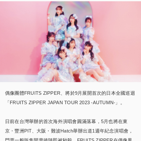
偶像團體FRUITS ZIPPER、將於9月展開首次的日本全國巡迴
「FRUITS ZIPPER JAPAN TOUR 2023 -AUTUMN-」。
日前在台灣舉辦的首次海外演唱會圓滿落幕，5月也將在東
京・豐洲PIT、大阪・難波Hatch舉辦出道1週年紀念演唱會，
門票一般販售開賣後隨即被秒殺、FRUITS ZIPPER在偶像界