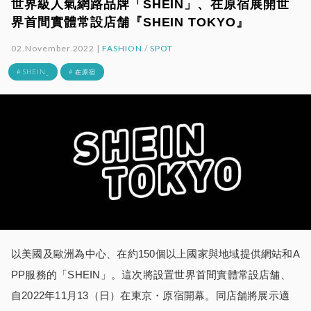
世界級人氣網路品牌「SHEIN」、在原宿展開世
界首間實體常設店舗『SHEIN TOKYO』
02.November.2022 |
FASHION
/
SPOT
# SHEIN_
# 在原宿
以美國及歐洲為中心、在約150個以上國家與地域提供網站和A
PP服務的「SHEIN」。這次將設置世界首間實體常設店舗、
自2022年11月13（日）在東京・原宿開幕。同店舗將展示適