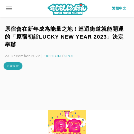
menu
繁體中文
原宿會在新年成為能量之地！巡迴街道就能開運
的「原宿初詣LUCKY NEW YEAR 2023」決定
舉辦
23.December.2022 |
FASHION
/
SPOT
# 在原宿