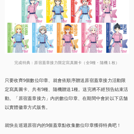
完成特典：原宿蓋章接力限定寫真圖卡（全9種・隨機１枚）
只要收齊9個數位印章、就會依順序贈送原宿蓋章接力活動限
定寫真圖卡、共有9種、隨機贈送1種。送完將不經預告結束活
動。「原宿蓋章接力」内的數位印章、在期間中會於以下店舗
以實體徽章方式販售。
就快去巡迴原宿内的9個蓋章點收集數位印章獲得特典吧！