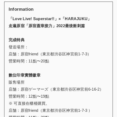
Information
「
Love Live! Superstar!!
」
×
「
HARAJUKU
」
走遍
原宿「原宿
蓋章接力
」
2022
最後衝刺
篇
完成
特典
發送場所：
店舗：原宿friend（東京都渋谷区神宮前1-7-3）
營業時間：11點〜20點
數位印章實體徽章
販售場所
店舗：原宿ゲーマーズ（東京都渋谷区神宮前6-16-2）
營業時間：12點〜19點
※ 可直接在櫃檯購買。
店舗：原宿friend（東京都渋谷区神宮前1-7-3 ）