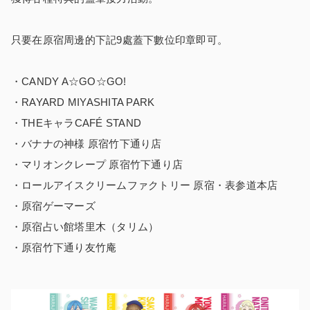
只要在原宿周邊的下記9處蓋下數位印章即可。
・CANDY A☆GO☆GO!
・RAYARD MIYASHITA PARK
・THEキャラCAFÉ STAND
・バナナの神様 原宿竹下通り店
・マリオンクレープ 原宿竹下通り店
・ロールアイスクリームファクトリー 原宿・表参道本店
・原宿ゲーマーズ
・原宿占い館塔里木（タリム）
・原宿竹下通り友竹庵