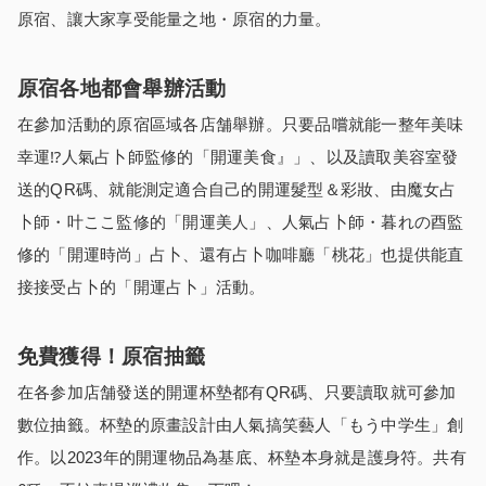
原宿、讓大家享受能量之地・原宿的力量。
原宿各地都會舉辦活動
在參加活動的原宿區域各店舗舉辦。只要品嚐就能一整年美味
幸運⁉︎人氣占卜師監修的「開運美食』」、以及讀取美容室發
送的QR碼、就能測定適合自己的開運髮型＆彩妝、由魔女占
卜師・叶ここ監修的「開運美人」、人氣占卜師・暮れの酉監
修的「開運時尚」占卜、還有占卜咖啡廳「桃花」也提供能直
接接受占卜的「開運占卜」活動。
免費獲得！原宿抽籤
在各参加店舗發送的開運杯墊都有QR碼、只要讀取就可參加
數位抽籤。杯墊的原畫設計由人氣搞笑藝人「もう中学生」創
作。以2023年的開運物品為基底、杯墊本身就是護身符。共有