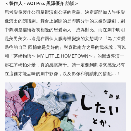
＜製作人・AOI Pro. 黑澤優介 訪談＞
思考影像製作公司舉辦演劇公演的意義、決定展開加入許多影
像演出的朗讀劇。舞台上展開的是即將分手的夫婦對話劇，劇
中劇則是描繪著初相逢的恩愛兩人，成為對比。而在劇中明明
是美男美女…這是在兩個人腦海裡變換的妄想嗎!? 『為了深愛
過往的自己 回憶總是美好的』對喜歡南方之星的我來說，可以
和「茅崎物語〜 MY LITTLE HOMETOWN〜」的熊坂導演一
起在茅崎拍外景，真的感慨萬千。請一定要到劇場來感受只有
在這裡才能品味的劇中影像，以及影像和朗讀劇的搭配…！