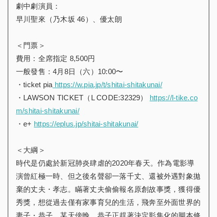
劇中劇演員：
早川聖來（乃木坂 46）、優太朗
＜門票＞
費用：全席指定 8,500円
一般發售：4月8日（六）10:00〜
・ticket pia
https://w.pia.jp/t/shitai-shitakunai/
・LAWSON TICKET（L CODE:32329）
https://l-tike.co
m/shitai-shitakunai/
・e+
https://eplus.jp/shitai-shitakunai/
＜大綱＞
時代是仍處於新冠肺炎肆虐的2020年春天。作為電影導
演曾紅極一時、但之後名聲卻一落千丈、還被外遇對象拋
棄的丈夫・孝志。瞞著丈夫偷偷報名原創故事獎，獲得優
秀獎，想從過去僅有家事育兒的生活，飛奔至外面世界的
妻子・恭子。某天傍晚、恭子正趕著決定影集化的脚本修