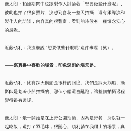
優太朗：拍攝期間中也跟製作人討論著「想要做些什麼呢」、
彼此也拍了很多照片、沒想到會花一整天拍攝、還有跟導演和
製作人的訪談，內容真的很豐富，看到的時候有一種懷念安心
的感覺。
近藤頌利：我沒聽說 “想要做些什麼呢”這件事喔（笑）。
――寫真書中喜歡的場景，印象深刻的場景是。
近藤頌利：比賽踩天鵝船是很棒的回憶。我們是踩天鵝船、攝
影師是划著小船拍攝的、那個小船還會亂跑，讓整個拍攝過程
變得很有趣呢。
優太朗：最一開始是在上野公園拍攝、因為是野餐，所以就一
起吃飯，還打了羽毛球，很開心。頌利躺在我腿上的場景，真