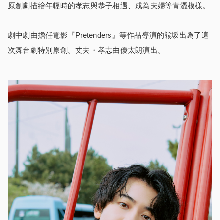
原創劇描繪年輕時的孝志與恭子相遇、成為夫婦等青澀模樣。
劇中劇由擔任電影『Pretenders』等作品導演的熊坂出為了這
次舞台劇特別原創。丈夫・孝志由優太朗演出。