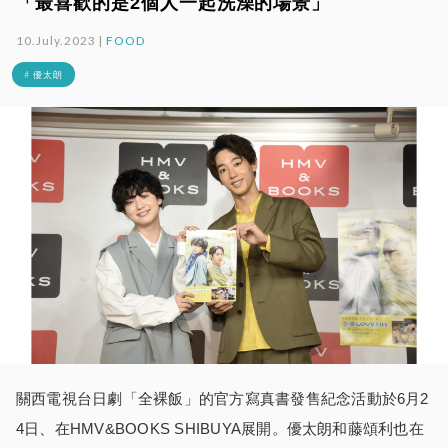
「最喜歡的是2個人一起洗澡的場景」
10.July.2023 |
FOOD
# 優太朗
關西電視台日劇「全裸飯」的官方寫真書發售紀念活動於6月2
4日、在HMV&BOOKS SHIBUYA展開。優太朗和藤頌利也在