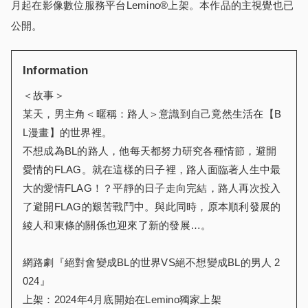
月起在影像數位服務平台Lemino®上架。本作品的主視覺也已
公開。
Information
＜故事＞
某天，男主角＜暱稱：路人＞意識到自己竟然生活在【B
L漫畫】的世界裡。
不想成為BL的路人，他每天都努力研究各種情節，避開
愛情的FLAG。就在這樣的日子裡，路人面臨著人生中最
大的愛情FLAG！？平靜的日子走向完結，路人再次投入
了避開FLAG的艱苦戰鬥中。與此同時，原本順利發展的
綾人和東條的關係也迎來了新的發展…。
網路劇『絕對會變成BL的世界VS絕不想變成BL的男人 2
024』
上架：2024年4月底開始在Lemino獨家上架