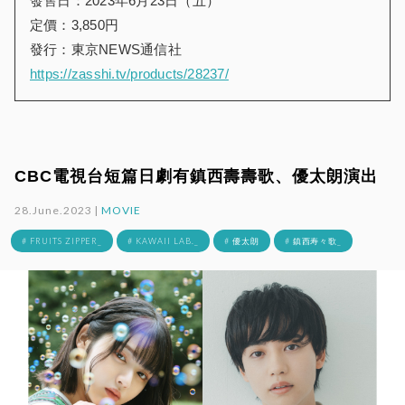
發售日：2023年6月23日（五）
定價：3,850円
發行：東京NEWS通信社
https://zasshi.tv/products/28237/
CBC電視台短篇日劇有鎮西壽壽歌、優太朗演出
28.June.2023 |
MOVIE
# FRUITS ZIPPER_
# KAWAII LAB._
# 優太朗
# 鎮西寿々歌_