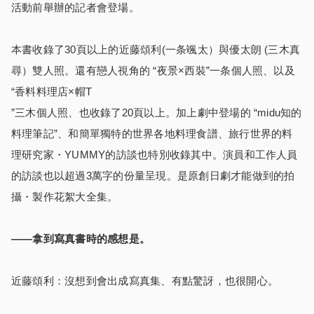
活動前舉辦的記者會登場。
本書收錄了30頁以上的近藤頌利(一条颯太）與優太朗 (三木真
尋）雙人照。還有戀人視角的 “夜景×西裝”一条個人照、以及
“香料料理店×帽T
”三木個人照、也收錄了20頁以上。加上劇中登場的 “midu知的
料理筆記”、和簡單獨特的世界各地料理食譜、旅行世界的料
理研究家・YUMMY的訪談也特別收錄其中。演員和工作人員
的訪談也以超過3萬字的份量呈現。是原創日劇才能做到的拍
攝・製作花絮大全集。
――拿到寫真書時的感想是。
近藤頌利：沒想到會出成寫真集、有點驚訝，也很開心。