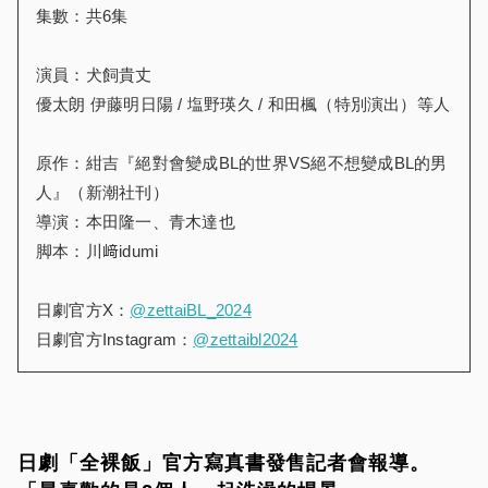
集數：共6集
演員：犬飼貴丈
優太朗 伊藤明日陽 / 塩野瑛久 / 和田楓（特別演出）等人
原作：紺吉『絕對會變成BL的世界VS絕不想變成BL的男
人』（新潮社刊）
導演：本田隆一、⻘木達也
脚本：川﨑idumi
日劇官方X：
@zettaiBL_2024
日劇官方Instagram：
@zettaibl2024
日劇「全裸飯」官方寫真書發售記者會報導。