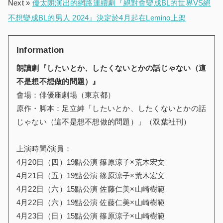
Next »
優太朗演出的網路連續劇『絕對會變成BL的世界VS絕
不想變成BL的男人 2024』決定於4月起在Lemino上架
Information
朗讀劇『したいとか、したくないとかの話じゃない（這
不是想不想做的問題）』
會場：俳優座劇場（東京都）
原作・脚本：足立紳「したいとか、したくないとかの話
じゃない（這不是想不想做的問題）」（双葉社刊）
上演時間/演員：
4月20日（四）19點公演 篠原涼子×荒木宏文
4月21日（五）19點公演 篠原涼子×荒木宏文
4月22日（六）15點公演 佐藤仁美×山崎樹範
4月22日（六）19點公演 佐藤仁美×山崎樹範
4月23日（日）15點公演 篠原涼子×山崎樹範