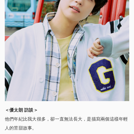
＜優太朗 訪談＞
他們年紀比我大很多，卻一直無法長大，是描寫兩個這樣年輕
人的苦甜故事。