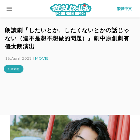
menu
繁體中文
朗讀劇『したいとか、したくないとかの話じゃ
ない（這不是想不想做的問題）』劇中原創劇有
優太朗演出
18.April.2023 |
MOVIE
# 優太朗