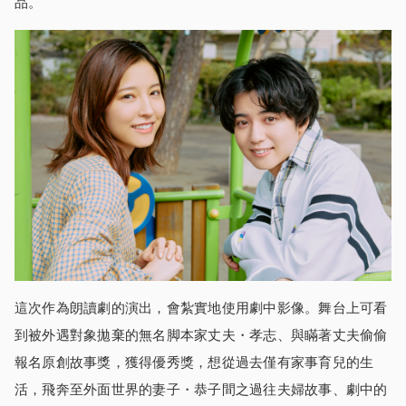
品。
這次作為朗讀劇的演出，會紮實地使用劇中影像。舞台上可看
到被外遇對象拋棄的無名脚本家丈夫・孝志、與瞞著丈夫偷偷
報名原創故事獎，獲得優秀獎，想從過去僅有家事育兒的生
活，飛奔至外面世界的妻子・恭子間之過往夫婦故事、劇中的