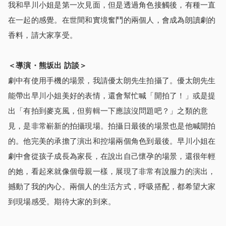
我和早川小姐是第一次見面，但是透過角色接觸後，有種一直
在一起的感覺。在世間和實境奮鬥的兩個人，會成為朗讀劇的
香料，請大家享受。
＜導演・熊坂出 訪談＞
劇中有使用手機的場景，我請優太朗先生拍攝了。優太朗先生
能帶出早川小姐美好的表情，還會幫忙喊「開拍了！」或是提
出「有拍到麥克風，但剪輯一下應該沒問題吧？」之類的意
見，是非常嶄新的拍攝現場。拍攝日最後的場景也是他喊開拍
的。他完美的承擔了演出和控場兩個角色到最後。早川小姐在
劇中會從孩子成長為家長，在說出自己懷孕的場景，還很年輕
的她，看起來就像個母親一樣，展現了非常有說服力的演出，
撼動了我的內心。兩個人的生活方式，呼吸搭配，都希望大家
到現場感受。期待大家的到來。