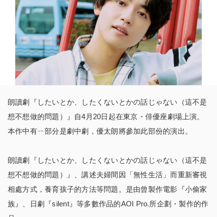
朗讀劇『したいとか、したくないとかの話じゃない（這不是
想不想做的問題）』自4月20日起在東京・俳優座劇場上演。
本作中有ㄧ部分是劇中劇，優太朗將參加此部份的演出。
朗讀劇『したいとか、したくないとかの話じゃない（這不是
想不想做的問題）』、講述夫婦間因「無性生活」而重新審視
相處方式，養育孩子的方法等問題。是由曾製作電影『小偷家
族』、日劇『silent』等多數作品的AOI Pro.所企劃・製作的作