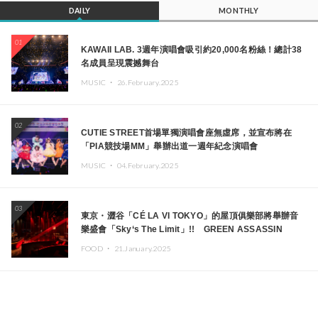
DAILY
MONTHLY
01
KAWAII LAB. 3週年演唱會吸引約20,000名粉絲！總計38
名成員呈現震撼舞台
MUSIC ・
26.February.2025
02
CUTIE STREET首場單獨演唱會座無虛席，並宣布將在
「PIA競技場MM」舉辦出道一週年紀念演唱會
MUSIC ・
04.February.2025
03
東京・澀谷「CÉ LA VI TOKYO」的屋頂俱樂部將舉辦音
樂盛會「Sky‘s The Limit」!! GREEN ASSASSIN
DOLLAR、JOMMY、Kza（FORCE OF NATURE）等日
FOOD ・
21.January.2025
本頂尖DJ及創作者齊聚一堂