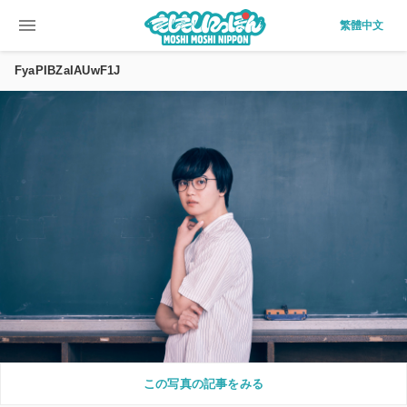
menu
繁體中文
FyaPIBZaIAUwF1J
この写真の記事をみる