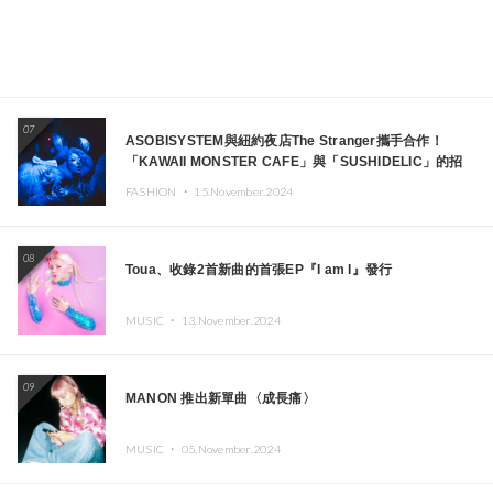
07
ASOBISYSTEM與紐約夜店The Stranger攜手合作！
「KAWAII MONSTER CAFE」與「SUSHIDELIC」的招
牌女孩們將於紐約展現夢幻舞台
FASHION ・
15.November.2024
08
Toua、收錄2首新曲的首張EP『I am I』發行
MUSIC ・
13.November.2024
09
MANON 推出新單曲〈成長痛〉
MUSIC ・
05.November.2024