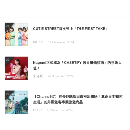
04
CUTIE STREET首次登上「THE FIRST TAKE」
MUSIC ・
17.December.2024
05
Nagomi正式成為「CASETiFY 假日禮物指南」的形象大
使！
未分類 ・
26.November.2024
06
【Channel47】在長野縣飯田市推出體驗「真正日本鄉村
生活」的外國遊客專屬旅遊商品
FOOD ・
19.November.2024