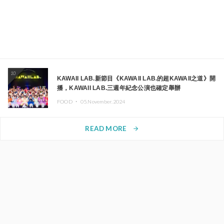
10
KAWAII LAB.新節目《KAWAII LAB.的超KAWAII之道》開
播，KAWAII LAB.三週年紀念公演也確定舉辦
FOOD ・
05.November.2024
READ MORE
arrow_forward