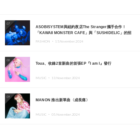
07
ASOBISYSTEM與紐約夜店The Stranger攜手合作！
「KAWAII MONSTER CAFE」與「SUSHIDELIC」的招
牌女孩們將於紐約展現夢幻舞台
FASHION ・
15.November.2024
08
Toua、收錄2首新曲的首張EP『I am I』發行
MUSIC ・
13.November.2024
09
MANON 推出新單曲〈成長痛〉
MUSIC ・
05.November.2024