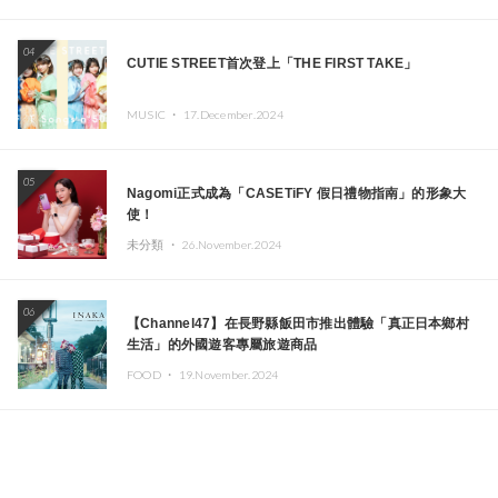
04
CUTIE STREET首次登上「THE FIRST TAKE」
MUSIC ・
17.December.2024
05
Nagomi正式成為「CASETiFY 假日禮物指南」的形象大
使！
未分類 ・
26.November.2024
06
【Channel47】在長野縣飯田市推出體驗「真正日本鄉村
生活」的外國遊客專屬旅遊商品
FOOD ・
19.November.2024