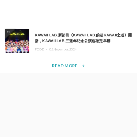
10
KAWAII LAB.新節目《KAWAII LAB.的超KAWAII之道》開
播，KAWAII LAB.三週年紀念公演也確定舉辦
FOOD ・
05.November.2024
READ MORE
arrow_forward