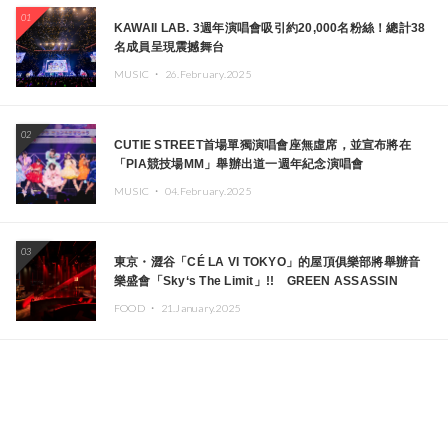
01
KAWAII LAB. 3週年演唱會吸引約20,000名粉絲！總計38
名成員呈現震撼舞台
MUSIC ・
26.February.2025
02
CUTIE STREET首場單獨演唱會座無虛席，並宣布將在
「PIA競技場MM」舉辦出道一週年紀念演唱會
MUSIC ・
04.February.2025
03
東京・澀谷「CÉ LA VI TOKYO」的屋頂俱樂部將舉辦音
樂盛會「Sky‘s The Limit」!! GREEN ASSASSIN
DOLLAR、JOMMY、Kza（FORCE OF NATURE）等日
FOOD ・
21.January.2025
本頂尖DJ及創作者齊聚一堂