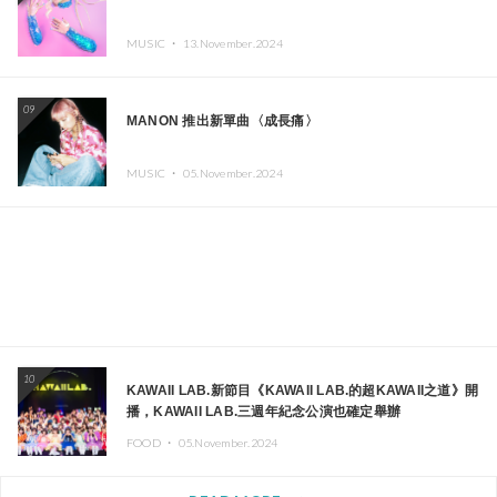
MUSIC ・
13.November.2024
09
MANON 推出新單曲〈成長痛〉
MUSIC ・
05.November.2024
10
KAWAII LAB.新節目《KAWAII LAB.的超KAWAII之道》開
播，KAWAII LAB.三週年紀念公演也確定舉辦
FOOD ・
05.November.2024