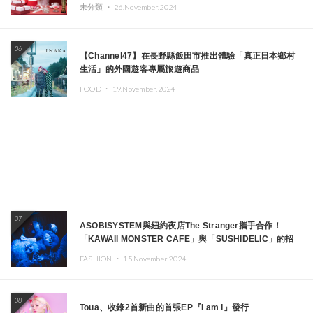
未分類 ・
26.November.2024
06
【Channel47】在長野縣飯田市推出體驗「真正日本鄉村
生活」的外國遊客專屬旅遊商品
FOOD ・
19.November.2024
07
ASOBISYSTEM與紐約夜店The Stranger攜手合作！
「KAWAII MONSTER CAFE」與「SUSHIDELIC」的招
牌女孩們將於紐約展現夢幻舞台
FASHION ・
15.November.2024
08
Toua、收錄2首新曲的首張EP『I am I』發行