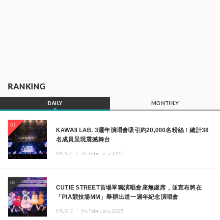
RANKING
DAILY
MONTHLY
01
KAWAII LAB. 3週年演唱會吸引約20,000名粉絲！總計38
名成員呈現震撼舞台
MUSIC ・
26.February.2025
02
CUTIE STREET首場單獨演唱會座無虛席，並宣布將在
「PIA競技場MM」舉辦出道一週年紀念演唱會
MUSIC ・
04.February.2025