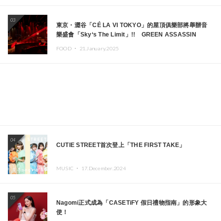
03
東京・澀谷「CÉ LA VI TOKYO」的屋頂俱樂部將舉辦音
樂盛會「Sky‘s The Limit」!! GREEN ASSASSIN
DOLLAR、JOMMY、Kza（FORCE OF NATURE）等日
FOOD ・
21.January.2025
本頂尖DJ及創作者齊聚一堂
04
CUTIE STREET首次登上「THE FIRST TAKE」
MUSIC ・
17.December.2024
05
Nagomi正式成為「CASETiFY 假日禮物指南」的形象大
使！