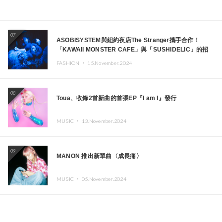
07
ASOBISYSTEM與紐約夜店The Stranger攜手合作！
「KAWAII MONSTER CAFE」與「SUSHIDELIC」的招
牌女孩們將於紐約展現夢幻舞台
FASHION ・
15.November.2024
08
Toua、收錄2首新曲的首張EP『I am I』發行
MUSIC ・
13.November.2024
09
MANON 推出新單曲〈成長痛〉
MUSIC ・
05.November.2024