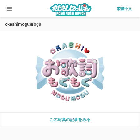
menu
繁體中文
okashimogumogu
この写真の記事をみる