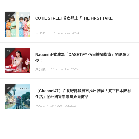
04
CUTIE STREET首次登上「THE FIRST TAKE」
MUSIC ・
17.December.2024
05
Nagomi正式成為「CASETiFY 假日禮物指南」的形象大
使！
未分類 ・
26.November.2024
06
【Channel47】在長野縣飯田市推出體驗「真正日本鄉村
生活」的外國遊客專屬旅遊商品
FOOD ・
19.November.2024