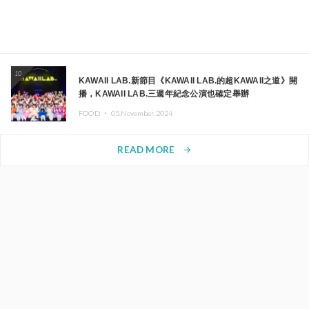
10
KAWAII LAB.新節目《KAWAII LAB.的超KAWAII之道》開
播，KAWAII LAB.三週年紀念公演也確定舉辦
FOOD ・
05.November.2024
READ MORE
arrow_forward