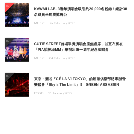
01
KAWAII LAB. 3週年演唱會吸引約20,000名粉絲！總計38
名成員呈現震撼舞台
MUSIC ・
26.February.2025
02
CUTIE STREET首場單獨演唱會座無虛席，並宣布將在
「PIA競技場MM」舉辦出道一週年紀念演唱會
MUSIC ・
04.February.2025
03
東京・澀谷「CÉ LA VI TOKYO」的屋頂俱樂部將舉辦音
樂盛會「Sky‘s The Limit」!! GREEN ASSASSIN
DOLLAR、JOMMY、Kza（FORCE OF NATURE）等日
FOOD ・
21.January.2025
本頂尖DJ及創作者齊聚一堂