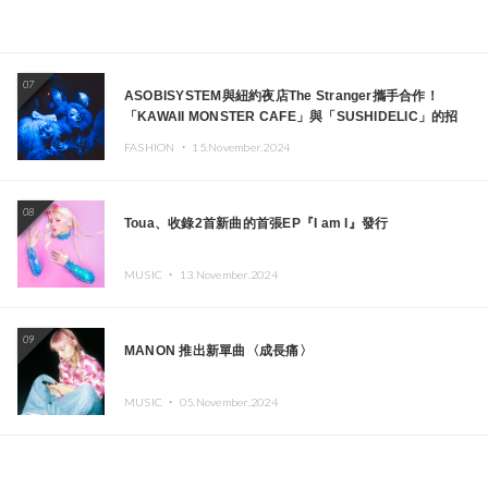
07
ASOBISYSTEM與紐約夜店The Stranger攜手合作！
「KAWAII MONSTER CAFE」與「SUSHIDELIC」的招
牌女孩們將於紐約展現夢幻舞台
FASHION ・
15.November.2024
08
Toua、收錄2首新曲的首張EP『I am I』發行
MUSIC ・
13.November.2024
09
MANON 推出新單曲〈成長痛〉
MUSIC ・
05.November.2024