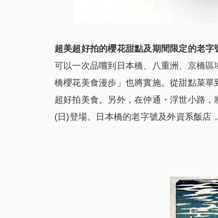
超美超好拍的櫻花甜點及期間限定的老字
可以一次品嚐到日本橋、八重洲、京橋區
橋櫻花美食漫步」也將實施。從甜點菜單
超好拍美食。另外，在仲通・浮世小路，將會有「
(日)登場。日本橋的老字號及外資系飯店