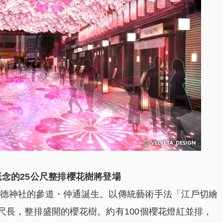
概念的25公尺整排
櫻
花
樹將
登
場
」於福德神社的參道・仲通誕生。以傳統藝術手法「江戶切繪
尺長，整排盛開的櫻花樹。約有100個櫻花燈紅並排，