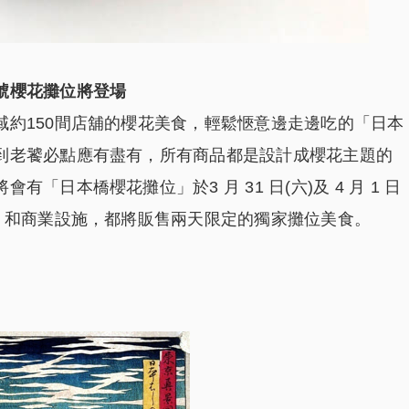
號櫻花攤位將登場
域約150間店舖的櫻花美食，輕鬆愜意邊走邊吃的「日本
到老饕必點應有盡有，所有商品都是設計成櫻花主題的
日本橋櫻花攤位」於3 月 31 日(六)及 4 月 1 日
，和商業設施，都將販售兩天限定的獨家攤位美食。