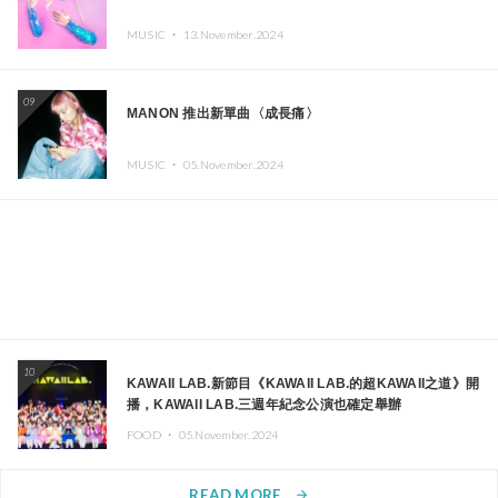
MUSIC ・
13.November.2024
09
MANON 推出新單曲〈成長痛〉
MUSIC ・
05.November.2024
10
KAWAII LAB.新節目《KAWAII LAB.的超KAWAII之道》開
播，KAWAII LAB.三週年紀念公演也確定舉辦
FOOD ・
05.November.2024
READ MORE
arrow_forward