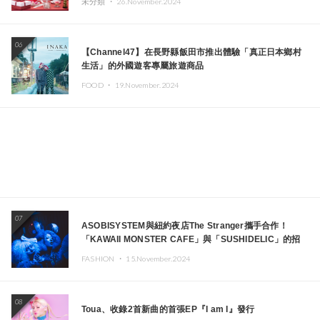
未分類 ・
26.November.2024
06
【Channel47】在長野縣飯田市推出體驗「真正日本鄉村
生活」的外國遊客專屬旅遊商品
FOOD ・
19.November.2024
07
ASOBISYSTEM與紐約夜店The Stranger攜手合作！
「KAWAII MONSTER CAFE」與「SUSHIDELIC」的招
牌女孩們將於紐約展現夢幻舞台
FASHION ・
15.November.2024
08
Toua、收錄2首新曲的首張EP『I am I』發行