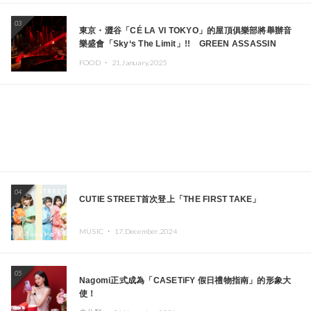
03
東京・澀谷「CÉ LA VI TOKYO」的屋頂俱樂部將舉辦音
樂盛會「Sky‘s The Limit」!! GREEN ASSASSIN
DOLLAR、JOMMY、Kza（FORCE OF NATURE）等日
FOOD ・
21.January.2025
本頂尖DJ及創作者齊聚一堂
04
CUTIE STREET首次登上「THE FIRST TAKE」
MUSIC ・
17.December.2024
05
Nagomi正式成為「CASETiFY 假日禮物指南」的形象大
使！