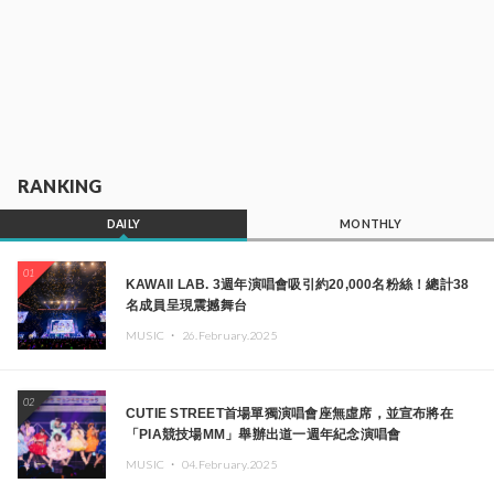
RANKING
DAILY
MONTHLY
01
KAWAII LAB. 3週年演唱會吸引約20,000名粉絲！總計38
名成員呈現震撼舞台
MUSIC ・
26.February.2025
02
CUTIE STREET首場單獨演唱會座無虛席，並宣布將在
「PIA競技場MM」舉辦出道一週年紀念演唱會
MUSIC ・
04.February.2025