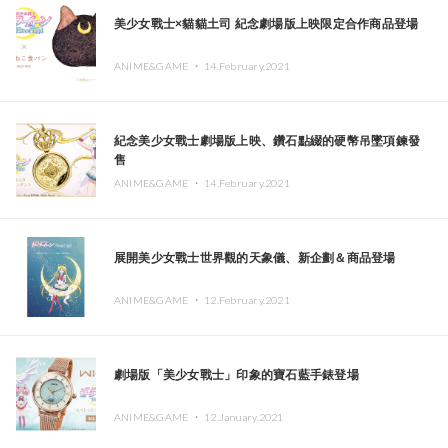
美少女戰士×貓貓土司 紀念劇場版上映限定合作商品登場
ANIME&GAME ・
14.February.2021
紀念美少女戰士劇場版上映、鑽石點綴的硬幣吊墜項鍊發
售
ANIME&GAME ・
14.February.2021
展開美少女戰士世界觀的天象儀、新企劃＆商品登場
ANIME&GAME ・
12.February.2021
劇場版「美少女戰士」印象的寶石藍手錶登場
ANIME&GAME ・
12.January.2021