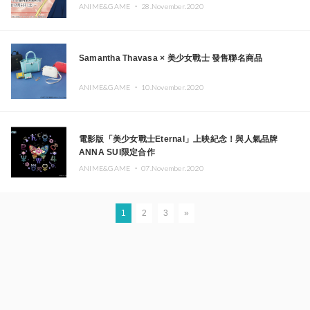
ANIME&GAME ・
28.November.2020
Samantha Thavasa × 美少女戰士 發售聯名商品
ANIME&GAME ・
10.November.2020
電影版「美少女戰士Eternal」上映紀念！與人氣品牌
ANNA SUI限定合作
ANIME&GAME ・
07.November.2020
1
2
3
»