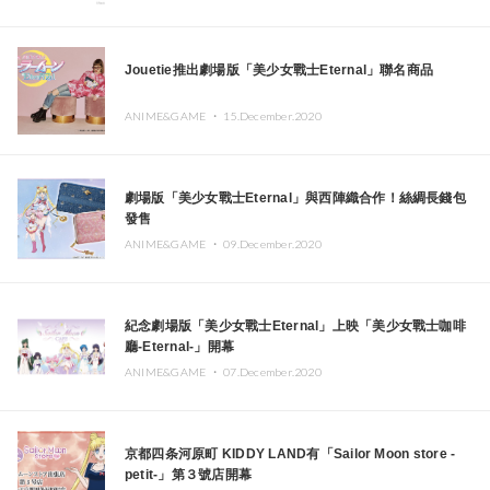
Jouetie推出劇場版「美少女戰士Eternal」聯名商品
ANIME&GAME ・
15.December.2020
劇場版「美少女戰士Eternal」與西陣織合作！絲綢長錢包
發售
ANIME&GAME ・
09.December.2020
紀念劇場版「美少女戰士Eternal」上映「美少女戰士咖啡
廳-Eternal-」開幕
ANIME&GAME ・
07.December.2020
京都四条河原町 KIDDY LAND有「Sailor Moon store -
petit-」第３號店開幕