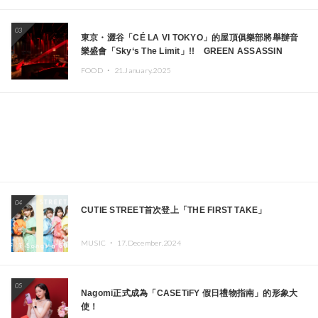
03
東京・澀谷「CÉ LA VI TOKYO」的屋頂俱樂部將舉辦音
樂盛會「Sky‘s The Limit」!! GREEN ASSASSIN
DOLLAR、JOMMY、Kza（FORCE OF NATURE）等日
FOOD ・
21.January.2025
本頂尖DJ及創作者齊聚一堂
04
CUTIE STREET首次登上「THE FIRST TAKE」
MUSIC ・
17.December.2024
05
Nagomi正式成為「CASETiFY 假日禮物指南」的形象大
使！