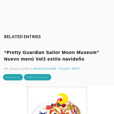
RELATED ENTRIES
“Pretty Guardian Sailor Moon Museum”
Nuevo menú Vol3 estilo navideño
09.January.2023 |
ANIME&GAME
/
FOOD
/
SPOT
# anime_es
# Sailor Moon_es