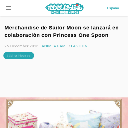
menu
Español
Merchandise de Sailor Moon se lanzará en
colaboración con Princess One Spoon
25.December.2018 |
ANIME&GAME
/
FASHION
# Sailor Moon_es