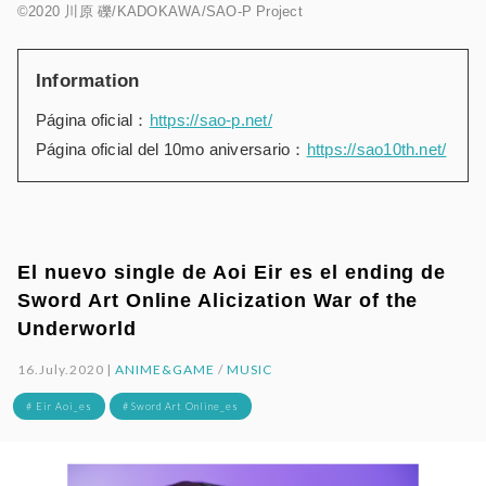
©2020 川原 礫/KADOKAWA/SAO-P Project
Information
Página oficial：
https://sao-p.net/
Página oficial del 10mo aniversario：
https://sao10th.net/
El nuevo single de Aoi Eir es el ending de
Sword Art Online Alicization War of the
Underworld
16.July.2020 |
ANIME&GAME
/
MUSIC
# Eir Aoi_es
# Sword Art Online_es