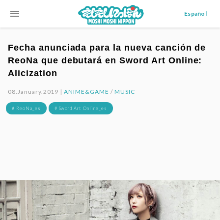
menu
Español
Fecha anunciada para la nueva canción de
ReoNa que debutará en Sword Art Online:
Alicization
08.January.2019 |
ANIME&GAME
/
MUSIC
# ReoNa_es
# Sword Art Online_es