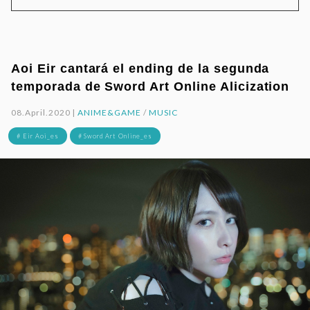
Aoi Eir cantará el ending de la segunda
temporada de Sword Art Online Alicization
08.April.2020 |
ANIME&GAME
/
MUSIC
# Eir Aoi_es
# Sword Art Online_es