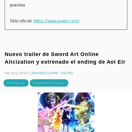
puestos
Sitio oficial:
https://www.aoieir.com/
Nuevo trailer de Sword Art Online
Alicization y estrenado el ending de Aoi Eir
08.July.2020 |
ANIME&GAME
/
MUSIC
# Eir Aoi_es
# Sword Art Online_es