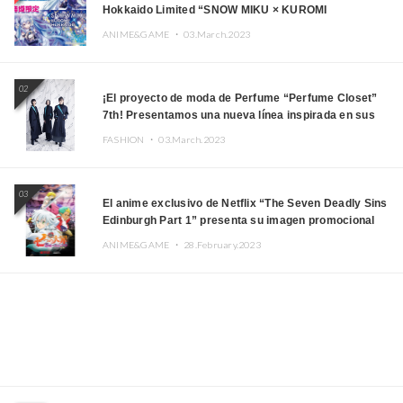
Hokkaido Limited “SNOW MIKU × KUROMI
HOKKAIDO”
ANIME&GAME ・
03.March.2023
02
¡El proyecto de moda de Perfume “Perfume Closet”
7th! Presentamos una nueva línea inspirada en sus
canciones.
FASHION ・
03.March.2023
03
El anime exclusivo de Netflix “The Seven Deadly Sins
Edinburgh Part 1” presenta su imagen promocional
ANIME&GAME ・
28.February.2023