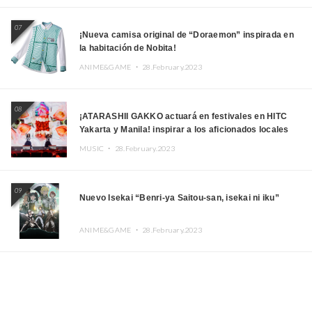
07
¡Nueva camisa original de “Doraemon” inspirada en
la habitación de Nobita!
ANIME&GAME ・
28.February.2023
08
¡ATARASHII GAKKO actuará en festivales en HITC
Yakarta y Manila! inspirar a los aficionados locales
MUSIC ・
28.February.2023
09
Nuevo Isekai “Benri-ya Saitou-san, isekai ni iku”
ANIME&GAME ・
28.February.2023