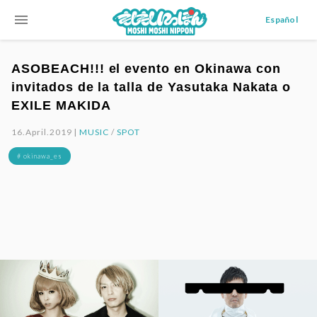
menu
Español
ASOBEACH!!! el evento en Okinawa con
invitados de la talla de Yasutaka Nakata o
EXILE MAKIDA
16.April.2019 |
MUSIC
/
SPOT
# okinawa_es