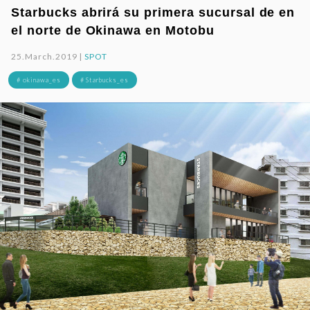
Starbucks abrirá su primera sucursal de en
el norte de Okinawa en Motobu
25.March.2019 |
SPOT
# okinawa_es
# Starbucks_es