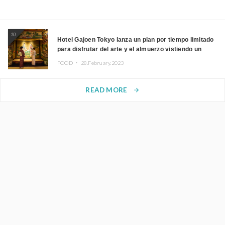
10
Hotel Gajoen Tokyo lanza un plan por tiempo limitado
para disfrutar del arte y el almuerzo vistiendo un
kimono
FOOD ・
28.February.2023
READ MORE
arrow_forward