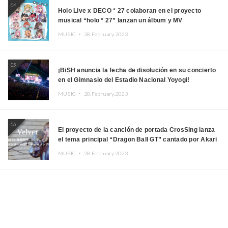
04
Holo Live x DECO * 27 colaboran en el proyecto
musical “holo * 27” lanzan un álbum y MV
MUSIC ・
28.February.2023
05
¡BiSH anuncia la fecha de disolución en su concierto
en el Gimnasio del Estadio Nacional Yoyogi!
MUSIC ・
28.February.2023
06
El proyecto de la canción de portada CrosSing lanza
el tema principal “Dragon Ball GT” cantado por Akari
Kito, Shizuka Kudo “Blue Velvet”
MUSIC ・
28.February.2023