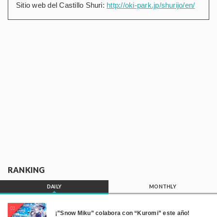
Sitio web del Castillo Shuri:
http://oki-park.jp/shurijo/en/
RANKING
DAILY
MONTHLY
01
¡”Snow Miku” colabora con “Kuromi” este año!