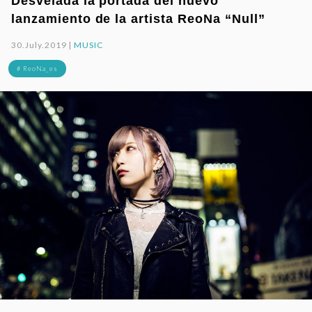
Desvelada la portada del nuevo
lanzamiento de la artista ReoNa “Null”
30.July.2019 |
MUSIC
# ReoNa_es