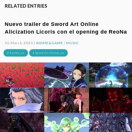
RELATED ENTRIES
Nuevo trailer de Sword Art Online
Alicization Licoris con el opening de ReoNa
30.March.2020 |
ANIME&GAME
/
MUSIC
# ReoNa_es
# Sword Art Online_es