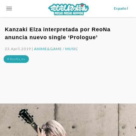
menu
Español
Kanzaki Elza interpretada por ReoNa
anuncia nuevo single ‘Prologue’
23.April.2019 |
ANIME&GAME
/
MUSIC
# ReoNa_es