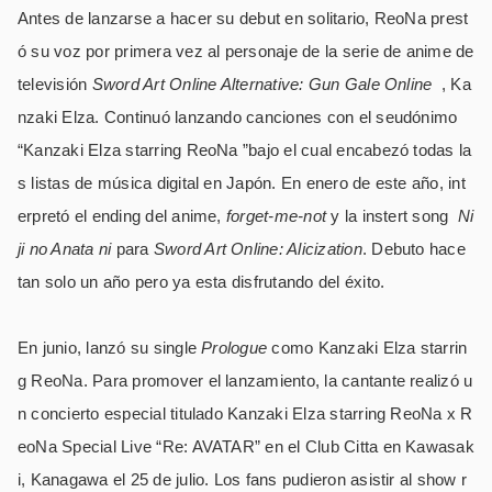
Antes de lanzarse a hacer su debut en solitario, ReoNa prest
ó su voz por primera vez al personaje de la serie de anime de
televisión
Sword Art Online Alternative: Gun Gale Online
, Ka
nzaki Elza. Continuó lanzando canciones con el seudónimo
“Kanzaki Elza starring ReoNa ”bajo el cual encabezó todas la
s listas de música digital en Japón. En enero de este año, int
erpretó el ending del anime,
forget-me-not
y la instert song
Ni
ji no Anata ni
para
Sword Art Online: Alicization
. Debuto hace
tan solo un año pero ya esta disfrutando del éxito.
En junio, lanzó su single
Prologue
como Kanzaki Elza starrin
g ReoNa. Para promover el lanzamiento, la cantante realizó u
n concierto especial titulado Kanzaki Elza starring ReoNa x R
eoNa Special Live “Re: AVATAR” en el Club Citta en Kawasak
i, Kanagawa el 25 de julio. Los fans pudieron asistir al show r