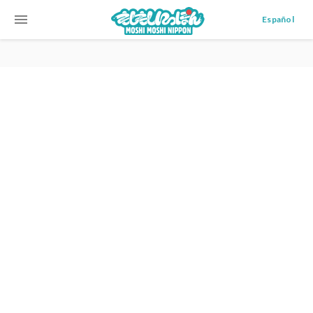
menu
Español